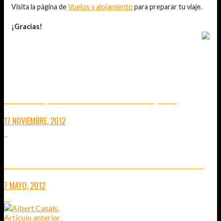
Visita la página de
Vuelos y alojamiento
para preparar tu viaje.
¡Gracias!
TAMBIÉN TE PUEDE INTERESAR...
MARRAKECH, PARÉNTESIS DE IMPRESIONES (1 DE 2)
17 NOVIEMBRE, 2012
7
PRÓXIMA PARADA: CURSO DE FOTOGRAFÍA EN MARRUECOS
7 MAYO, 2012
15
Artículo anterior