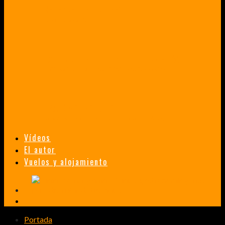
VENEZUELA EN UN MES
¡CHAMO TÚ ESTÁS LOCO!
TAILANDIA, MALASIA Y SINGAPUR EN 33 DÍAS
HISTORIAS DE UN PRIMER ENCUENTRO CON LA CULTURA ASIÁTICA
TRANSMONGOLIANO
UN FASCINANTE VIAJE EN TREN DESDE PEKÍN A SAN PETERSBURGO.
Vídeos
El autor
Vuelos y alojamiento
Portada