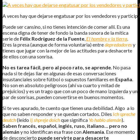
A veces hay que dejarse engatusar por los vendedores y participar 
Puede ser cansino, si no tienes intención de comer allí. Es una
escena digna de tener de fondo la banda sonora de la mítica
serie de
Félix Rodríguez de la Fuente
,
El hombre y la tierra
.
Eres la presa (aunque de forma voluntaria) entre
depredadores
y
tienes que jugar con la mejor de las actitudes para deshacerte
de ellos con una sonrisa.
No es tarea fácil, pero al poco rato, se aprende
. No pasa
nada si te dejas liar en algunas de esas conversaciones
insustanciales sobre fútbol o supuestos familiares en
España
.
No son en absoluto peligrosos (ahí va cuarto y mitad de
prejuicios) y es un trago que con un poco de mano izquierda y un
par de sonrisas, pueden convertirse en buenos momentos.
Si te ves apurado, te cuento que tienen una debilidad. Algo a lo
que no saben responder y se quedan cortados. Diles
Ich spreche
deutch
(leído
Ij shpreje doich
que significa
Yo
hablo alemán
).
Saben francés, español, inglés, ruso, italiano… pero no
alemán
y no identifican esa frase con
Alemania
. Ese momento
de desconcierto
puede servirte para desacerte