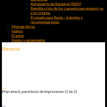
Aeropuerto de Bangkok (BKK)
Bendita crisis de los cuarenta que empezó ya
a los treinta.
El visado para Rusia – trámites y
recomendaciones
Monográficos
Vídeos
El autor
Vuelos y alojamiento
Marruecos
MARRAKECH, PARÉNTESIS DE
IMPRESIONES (2 DE 2)
0
0
Marrakech, paréntesis de impresiones (2 de 2)