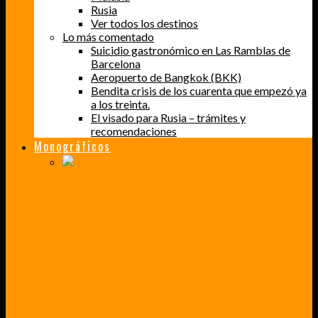
Rusia
Ver todos los destinos
Lo más comentado
Suicidio gastronómico en Las Ramblas de
Barcelona
Aeropuerto de Bangkok (BKK)
Bendita crisis de los cuarenta que empezó ya
a los treinta.
El visado para Rusia – trámites y
recomendaciones
Monográficos
PERDER EL MIEDO A VOLAR
CÓMO SUPERÉ UN MIEDO QUE CADA VEZ MÁS, ESTABA AFECTANDO A MIS VIAJES
BAJA CALIFORNIA SUR
UN VIAJE A TRAVÉS DE LOS COLORES MÁS INTENSOS DE MÉXICO