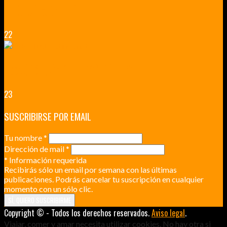
VERSALLES Y SUS ALREDEDORES
DICEN QUE MUCHO MÁS QUE UN CASTILLO
22
RENNES Y ANGERS CIUDADES DE MADERA Y PIEDRA
UNA ESCAPADA POR LA CAPITAL BORGOÑA
23
SUSCRIBIRSE POR EMAIL
Tu nombre
*
Dirección de mail
*
*
Información requerida
Recibirás sólo un email por semana con las últimas
publicaciones. Podrás cancelar tu suscripción en cualquier
momento con un sólo clic.
Copyright © - Todos los derechos reservados.
Aviso legal
.
Viajar, comer y amar necesita utilizar cookies. No hay otra si