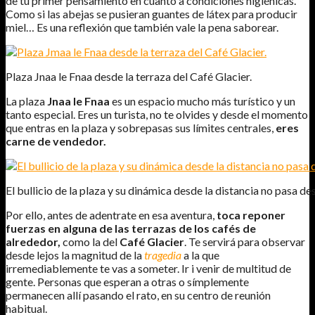
de tu primer pensamiento en cuanto a condiciones higiénicas.
Como si las abejas se pusieran guantes de látex para producir
miel… Es una reflexión que también vale la pena saborear.
Plaza Jnaa le Fnaa desde la terraza del Café Glacier.
La plaza
Jnaa le Fnaa
es un espacio mucho más turístico y un
tanto especial. Eres un turista, no te olvides y desde el momento
que entras en la plaza y sobrepasas sus límites centrales,
eres
carne de vendedor.
El bullicio de la plaza y su dinámica desde la distancia no pasa d
Por ello, antes de adentrate en esa aventura,
toca reponer
fuerzas en alguna de las terrazas de los cafés de
alrededor,
como la del
Café Glacier
. Te servirá para observar
desde lejos la magnitud de la
tragedia
a la que
irremediablemente te vas a someter. Ir i venir de multitud de
gente. Personas que esperan a otras o símplemente
permanecen allí pasando el rato, en su centro de reunión
habitual.