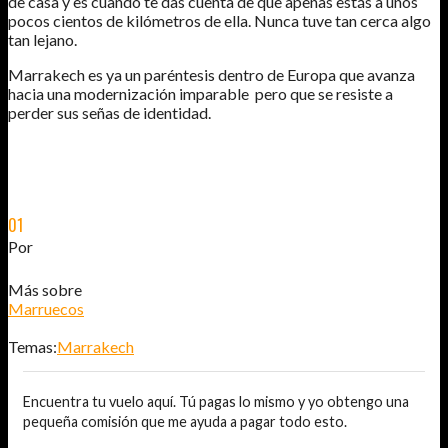
de casa y es cuando te das cuenta de que apenas estás a unos
pocos cientos de kilómetros de ella. Nunca tuve tan cerca algo
tan lejano.
Marrakech es ya un paréntesis dentro de Europa que avanza
hacia una modernización imparable pero que se resiste a
perder sus señas de identidad.
01
DIC
2012
Por
JOSÉ DAVID JURADO (@AITOR_VCA)
Más sobre
Marruecos
Temas:
Marrakech
Encuentra tu vuelo aquí. Tú pagas lo mismo y yo obtengo una
pequeña comisión que me ayuda a pagar todo esto.