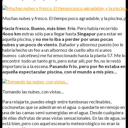
Muchas nubes y fresco. El tiempo poco agradable, y la piscina, pa
Hacía fresco. Bueno, más bien frío
. Pero había recorrido
4ooo
km
extras sólo para llegar hasta
Singapur
para estar en
aquella piscina, y
no me lo iba a perder por unas pocas
nubes y un poco de viento
. Bañador y albornoz puesto (no le
habría hecho un feo a un albornoz de cuello alto ni a unos
buenos calcetines) me fui emocionado hasta la planta 57. Me lo
encontré todo un tanto gris, pero estar allí, por fin, no le restó
importancia a la escena.
Pasando frío, pero por fin estaba en
aquella espectacular piscina, con el mundo a mis pies…
Tomando las nubes, con vistas…
Para relajarte, puedes elegir entre tumbonas reclinables,
cochonetas que se adentran en el agua o quedarte en remojo en
una de las camas semi sumergidas en el agua. Desde cualquiera
de ellas disfrutas de unas vistas sensacionales. En las de agua, se
está bien, pero con aquel escenario meteorológico no eran la