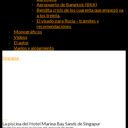
Aeropuerto de Bangkok (BKK)
Bendita crisis de los cuarenta que empezó ya
a los treinta.
El visado para Rusia – trámites y
recomendaciones
Monográficos
Vídeos
El autor
Vuelos y alojamiento
Singapur
LA PISCINA DEL HOTEL MARINA BAY
SANDS DE SINGAPUR
PASANDO FRÍO EN UNA DE LAS PISCINAS MÁS EXCLUSIVAS DEL
MUNDO
8
7
La piscina del Hotel Marina Bay Sands de Singapur
Pasando frío en una de las piscinas más exclusivas del mundo