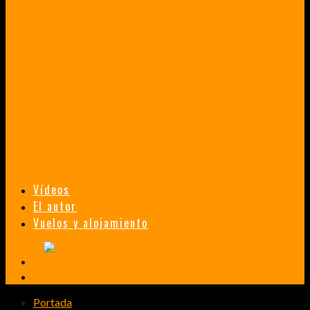
VENEZUELA EN UN MES
¡CHAMO TÚ ESTÁS LOCO!
TAILANDIA, MALASIA Y SINGAPUR EN 33 DÍAS
HISTORIAS DE UN PRIMER ENCUENTRO CON LA CULTURA ASIÁTICA
TRANSMONGOLIANO
UN FASCINANTE VIAJE EN TREN DESDE PEKÍN A SAN PETERSBURGO.
Vídeos
El autor
Vuelos y alojamiento
Portada