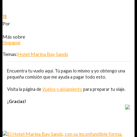
18
MAR
2012
Por
JOSÉ DAVID JURADO (@AITOR_VCA)
Más sobre
Singapur
Temas:
Hotel Marina Bay Sands
Encuentra tu vuelo aquí. Tú pagas lo mismo y yo obtengo una
pequeña comisión que me ayuda a pagar todo esto.
Visita la página de
Vuelos y alojamiento
para preparar tu viaje.
¡Gracias!
TAMBIÉN TE PUEDE INTERESAR...