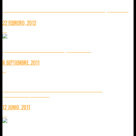
MI HABITACIÓN EN EL HOTEL MARINA BAY SANDS (SINGAPUR)
22 FEBRERO, 2012
14
DIARIO DE VIAJE: TAILANDIA 5 (Y SINGAPUR)
8 SEPTIEMBRE, 2011
11
PREPARANDO MI VIAJE A TAILANDIA: ITINERARIO.
UN MONTÓN DE COSAS QUE VER Y PROBAR
12 JUNIO, 2011
36
CÓMO SE CONSTRUYÓ EL HOTEL MARINA BAY SANDS DE