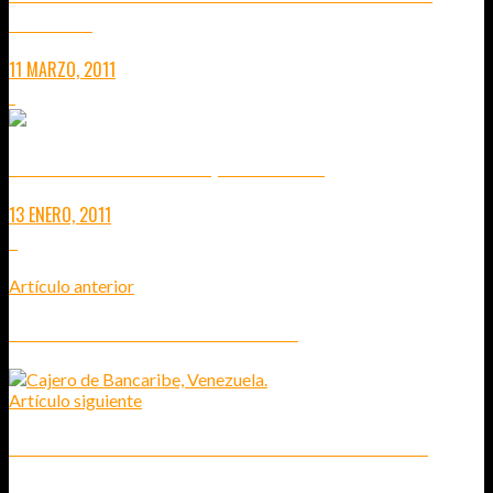
SINGAPUR.
11 MARZO, 2011
1
HOTEL MARINA BAY SANDS, EN SINGAPUR
13 ENERO, 2011
5
Artículo anterior
LUCES DE ATARDECER... CASI EN PRIMAVERA
Artículo siguiente
VENEZUELA: CÓMO SACAR DINERO DE UN CAJERO AUTOMÁTICO