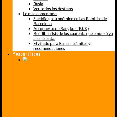
Rusia
Ver todos los destinos
Lo más comentado
Suicidio gastronómico en Las Ramblas de
Barcelona
Aeropuerto de Bangkok (BKK)
Bendita crisis de los cuarenta que empezó ya
a los treinta.
El visado para Rusia – trámites y
recomendaciones
Monográficos
PERDER EL MIEDO A VOLAR
CÓMO SUPERÉ UN MIEDO QUE CADA VEZ MÁS, ESTABA AFECTANDO A MIS VIAJES
BAJA CALIFORNIA SUR
UN VIAJE A TRAVÉS DE LOS COLORES MÁS INTENSOS DE MÉXICO