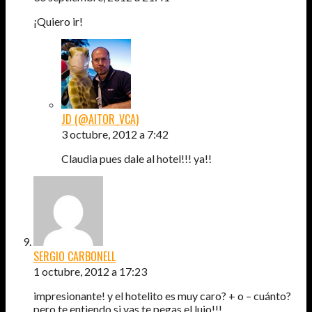
¡Quiero ir!
JD (@AITOR_VCA)
3 octubre, 2012 a 7:42
Claudia pues dale al hotel!!! ya!!
SERGIO CARBONELL
1 octubre, 2012 a 17:23
impresionante! y el hotelito es muy caro? + o – cuánto?
pero te entiendo si vas te pegas el lujo!!!