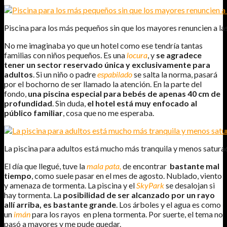
Piscina para los más pequeños sin que los mayores renuncien a las
No me imaginaba yo que un hotel como ese tendría tantas
familias con niños pequeños. Es una
locura
, y
se agradece
tener un sector reservado única y exclusivamente para
adultos
. Si un niño o padre
espabilado
se salta la norma, pasará
por el bochorno de ser llamado la atención. En la parte del
fondo,
una piscina especial para bebés de apenas 40 cm de
profundidad
. Sin duda,
el hotel está muy enfocado al
público familiar
, cosa que no me esperaba.
La piscina para adultos está mucho más tranquila y menos satura
El día que llegué, tuve la
mala pata,
de encontrar
bastante mal
tiempo
, como suele pasar en el mes de agosto. Nublado, viento
y amenaza de tormenta. La piscina y el
SkyPark
se desalojan si
hay tormenta. La
posibilidad de ser alcanzado por un rayo
allí arriba, es bastante grande
. Los árboles y el agua es como
un
imán
para los rayos en plena tormenta. Por suerte, el tema no
pasó a mayores y me pude quedar.