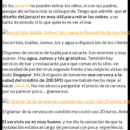
En los
jacuzzis
no pueden entrar los niños, ni con sus padres,
aunque ahí se hace más la vista gorda. Tengo que admitir, que
el
diseño del jacuzzi es muy útil para mirar las nubes
, y un
tanto incómodo si lo que quieres es ver el mar.
Socorrista, toallas, zumos, tes y agua a disposición de los clientes
Dispones de servicio de toalla para secarte. Son enormes y muy
suaves. Hay
agua, zumos y tés gratuitos
. También hay
servicio de bar y restaurante, para que comas en tu sitio, sin
necesidad de perder ni un segundo frente a las mejores vistas de
todo
Singapur
. Me dí el gusto de tomarme
una cerveza a la
salud del crédito de 200 SPD
que me habáin hecho dejar al
hacer
check in
. No me atreví a perguntar el precio de la cerveza,
por no parecer poco… glamuroso.
El glamur de la cerveza en cuestión me costó casi 20 euros. Ante
El servicio no es muy bueno
, y me dio la sensación de que la
instalación estaba al cargo de personal con poca experiéncia.