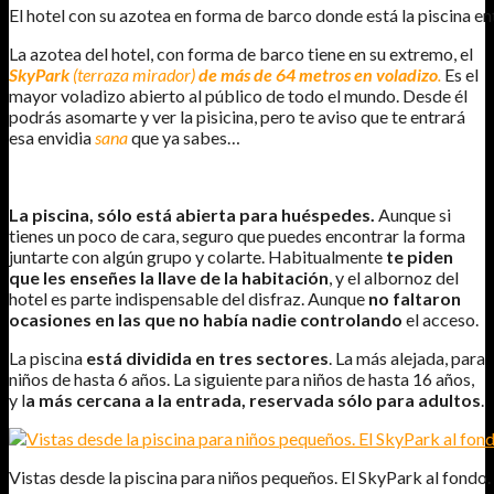
El hotel con su azotea en forma de barco donde está la piscina entr
La azotea del hotel, con forma de barco tiene en su extremo, el
SkyPark
(terraza mirador)
de más de 64 metros en voladizo
.
Es el
mayor voladizo abierto al público de todo el mundo. Desde él
podrás asomarte y ver la pisicina, pero te aviso que te entrará
esa envidia
sana
que ya sabes…
La piscina, sólo está abierta para huéspedes.
Aunque si
tienes un poco de cara, seguro que puedes encontrar la forma
juntarte con algún grupo y colarte. Habitualmente
te piden
que les enseñes la llave de la habitación
, y el albornoz del
hotel es parte indispensable del disfraz. Aunque
no faltaron
ocasiones en las que no había nadie controlando
el acceso.
La piscina
está dividida en tres sectores
. La más alejada, para
niños de hasta 6 años. La siguiente para niños de hasta 16 años,
y l
a más cercana a la entrada, reservada sólo para adultos
.
Vistas desde la piscina para niños pequeños. El SkyPark al fondo.