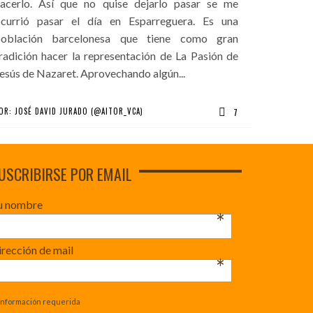
acerlo. Así que no quise dejarlo pasar se me
currió pasar el día en Esparreguera. Es una
población barcelonesa que tiene como gran
radición hacer la representación de La Pasión de
esús de Nazaret. Aprovechando algún...
OR:
JOSÉ DAVID JURADO (@AITOR_VCA)
7
USCRIBIRSE POR EMAIL
u nombre
*
rección de mail
*
Información requerida