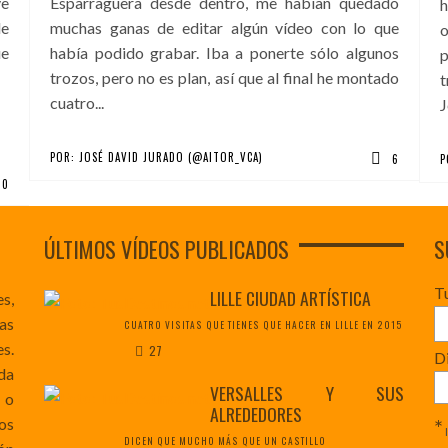
ve
Esparraguera desde dentro, me habían quedado
h
de
muchas ganas de editar algún vídeo con lo que
o
ue
había podido grabar. Iba a ponerte sólo algunos
trozos, pero no es plan, así que al final he montado
t
cuatro...
J
POR:
JOSÉ DAVID JURADO (@AITOR_VCA)
6
P
0
ÚLTIMOS VÍDEOS PUBLICADOS
S
T
LILLE CIUDAD ARTÍSTICA
es,
as
CUATRO VISITAS QUE TIENES QUE HACER EN LILLE EN 2015
s.
27
Di
da
VERSALLES Y SUS
 o
ALREDEDORES
*
os
DICEN QUE MUCHO MÁS QUE UN CASTILLO