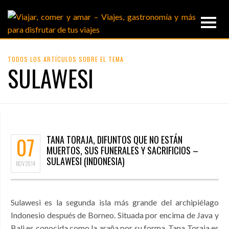
TODOS LOS ARTÍCULOS SOBRE EL TEMA
SULAWESI
07
TANA TORAJA, DIFUNTOS QUE NO ESTÁN
MUERTOS, SUS FUNERALES Y SACRIFICIOS –
SULAWESI (INDONESIA)
NOV
2014
Sulawesi es la segunda isla más grande del archipiélago
Indonesio después de Borneo. Situada por encima de Java y
Bali es conocida como la araña por su forma. Tana Toraja es