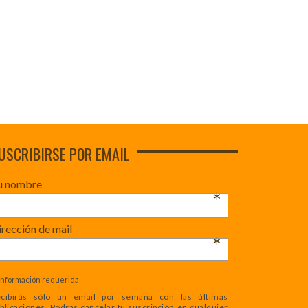
USCRIBIRSE POR EMAIL
u nombre
*
rección de mail
*
Información requerida
cibirás sólo un email por semana con las últimas
blicaciones. Podrás cancelar tu suscripción en cualquier