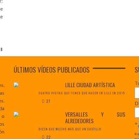
r:
le
ie
18
ÚLTIMOS VÍDEOS PUBLICADOS
S
T
LILLE CIUDAD ARTÍSTICA
es,
as
CUATRO VISITAS QUE TIENES QUE HACER EN LILLE EN 2015
s.
27
Di
da
VERSALLES Y SUS
 o
ALREDEDORES
*
os
DICEN QUE MUCHO MÁS QUE UN CASTILLO
ón
Re
22
pu