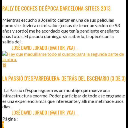
RALLY DE COCHES DE ÉPOCA BARCELONA-SITGES 2013
Mientras escucho a Joselito cantar en una de sus películas
como si estuviera en mi salón (cosas de tener un vecino de 93
años y sordo) me he acordado que tenía pendiente enseñarte
unas fotos. El pasado domingo, sin saberlo, tropecé con la
salida del...
POR:
JOSÉ DAVID JURADO (@AITOR_VCA)
0
18
ABR
2012
LA PASSIÓ D’ESPARREGUERA: DETRÁS DEL ESCENARIO (3 DE 3)
La Passió d’Esparreguera es un montaje que mueve una
infraestructura enorme. Poder participar de todo ese engranaje
es una experiencia más que interesante y allí me metí hace unos
días....
POR:
JOSÉ DAVID JURADO (@AITOR_VCA)
0
Página :
1
2