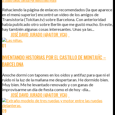
LA CIUDAD CONDAL CONTADA POR TRANSISTORIA (VÍDEO)
Rehaciendo la página de enlaces recomendados (la que aparece
en el menú superior) encontré un vídeo de los amigos de
Transistoria (Tokitan.tv) sobre Barcelona. Con anterioridad
había publicado otro sobre Berlín que me gustó mucho. En este,
hay también algunas cosas interesantes. Unas ya las...
POR:
JOSÉ DAVID JURADO (@AITOR_VCA)
1
01
NOV
2013
INVENTANDO HISTORIAS POR EL CASTILLO DE MONTJUÏC –
BARCELONA
Anoche dormí con tapones en los oídos y antifaz para que ni el
ruido ni la luz de la mañana me despertaran. He dormido bien.
Muy bien. Me he levantado renovado y con ganas de
improvisarme un día de fiesta como el de hoy -día...
POR:
JOSÉ DAVID JURADO (@AITOR_VCA)
1
09
MAR
2013