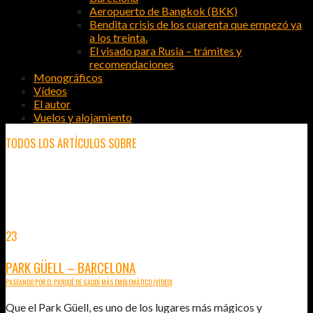
Aeropuerto de Bangkok (BKK)
Bendita crisis de los cuarenta que empezó ya
a los treinta.
El visado para Rusia – trámites y
recomendaciones
Monográficos
Vídeos
El autor
Vuelos y alojamiento
TODOS LOS ARTÍCULOS SOBRE
QUÉ VER
23
JUN
2014
PARK GÜELL – BARCELONA
PASEANDO POR EL PARQUÉ DE GAUDÍ MÁS EMBLEMÁTICO (VÍDEO)
Que el Park Güell, es uno de los lugares más mágicos y