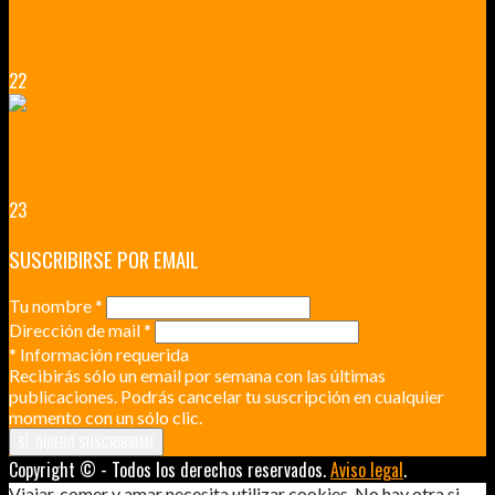
VERSALLES Y SUS ALREDEDORES
DICEN QUE MUCHO MÁS QUE UN CASTILLO
22
RENNES Y ANGERS CIUDADES DE MADERA Y PIEDRA
UNA ESCAPADA POR LA CAPITAL BORGOÑA
23
SUSCRIBIRSE POR EMAIL
Tu nombre
*
Dirección de mail
*
*
Información requerida
Recibirás sólo un email por semana con las últimas
publicaciones. Podrás cancelar tu suscripción en cualquier
momento con un sólo clic.
Copyright © - Todos los derechos reservados.
Aviso legal
.
Viajar, comer y amar necesita utilizar cookies. No hay otra si