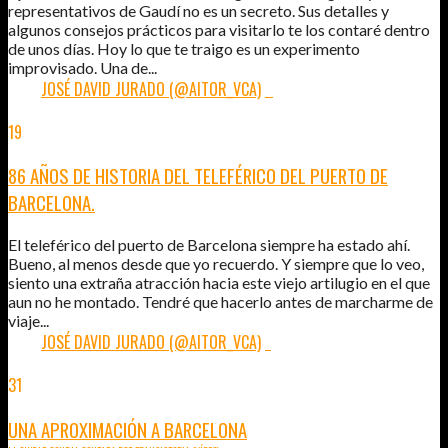
representativos de Gaudí no es un secreto. Sus detalles y
algunos consejos prácticos para visitarlo te los contaré dentro
de unos días. Hoy lo que te traigo es un experimento
improvisado. Una de...
POR:
JOSÉ DAVID JURADO (@AITOR_VCA)
5
19
ABR
2014
86 AÑOS DE HISTORIA DEL TELEFÉRICO DEL PUERTO DE
BARCELONA.
El teleférico del puerto de Barcelona siempre ha estado ahí.
Bueno, al menos desde que yo recuerdo. Y siempre que lo veo,
siento una extraña atracción hacia este viejo artilugio en el que
aun no he montado. Tendré que hacerlo antes de marcharme de
viaje...
POR:
JOSÉ DAVID JURADO (@AITOR_VCA)
1
31
DIC
2013
UNA APROXIMACIÓN A BARCELONA