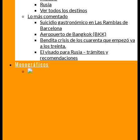
Rusia
Ver todos los destinos
Lo más comentado
Suicidio gastronómico en Las Ramblas de
Barcelona
Aeropuerto de Bangkok (BKK)
Bendita crisis de los cuarenta que empezó ya
a los treinta.
El visado para Rusia – trámites y
recomendaciones
Monográficos
PERDER EL MIEDO A VOLAR
CÓMO SUPERÉ UN MIEDO QUE CADA VEZ MÁS, ESTABA AFECTANDO A MIS VIAJES
BAJA CALIFORNIA SUR
UN VIAJE A TRAVÉS DE LOS COLORES MÁS INTENSOS DE MÉXICO