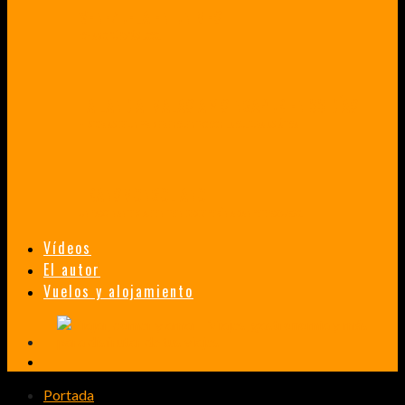
VENEZUELA EN UN MES
¡CHAMO TÚ ESTÁS LOCO!
TAILANDIA, MALASIA Y SINGAPUR EN 33 DÍAS
HISTORIAS DE UN PRIMER ENCUENTRO CON LA CULTURA ASIÁTICA
TRANSMONGOLIANO
UN FASCINANTE VIAJE EN TREN DESDE PEKÍN A SAN PETERSBURGO.
Vídeos
El autor
Vuelos y alojamiento
Portada