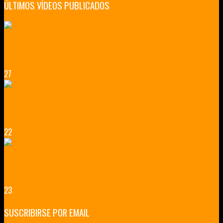
ÚLTIMOS VÍDEOS PUBLICADOS
LILLE CIUDAD ARTÍSTICA
CUATRO VISITAS QUE TIENES QUE HACER EN LILLE EN 2015
27
VERSALLES Y SUS ALREDEDORES
DICEN QUE MUCHO MÁS QUE UN CASTILLO
22
RENNES Y ANGERS CIUDADES DE MADERA Y PIEDRA
UNA ESCAPADA POR LA CAPITAL BORGOÑA
23
SUSCRIBIRSE POR EMAIL