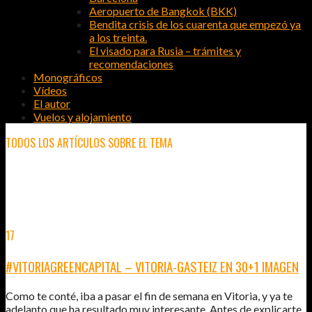
Aeropuerto de Bangkok (BKK)
Bendita crisis de los cuarenta que empezó ya
a los treinta.
El visado para Rusia – trámites y
recomendaciones
Monográficos
Vídeos
El autor
Vuelos y alojamiento
TODOS LOS ARTÍCULOS SOBRE EL TEMA
VITORIAGREENCAPITAL
17
SEP
2012
#VITORIAGREENCAPITAL – VITORIA-GASTEIZ EN 30+1 IMAGEN
Como te conté, iba a pasar el fin de semana en Vitoria, y ya te
adelanto que ha resultado muy interesante. Antes de explicarte