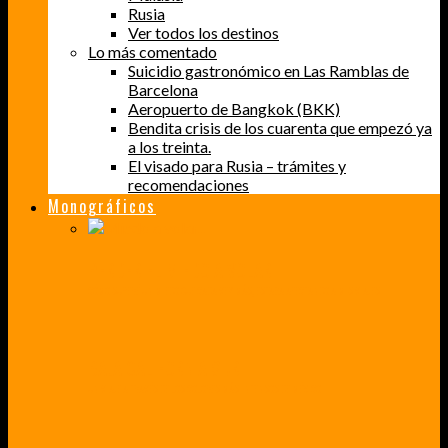
Rusia
Ver todos los destinos
Lo más comentado
Suicidio gastronómico en Las Ramblas de
Barcelona
Aeropuerto de Bangkok (BKK)
Bendita crisis de los cuarenta que empezó ya
a los treinta.
El visado para Rusia – trámites y
recomendaciones
Monográficos
PERDER EL MIEDO A VOLAR
CÓMO SUPERÉ UN MIEDO QUE CADA VEZ MÁS, ESTABA AFECTANDO A MIS VIAJES
BAJA CALIFORNIA SUR
UN VIAJE A TRAVÉS DE LOS COLORES MÁS INTENSOS DE MÉXICO