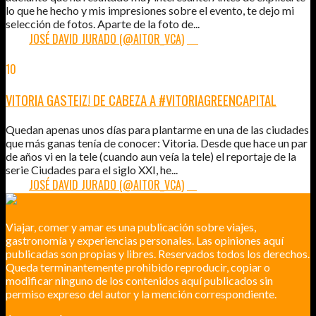
lo que he hecho y mis impresiones sobre el evento, te dejo mi
selección de fotos. Aparte de la foto de...
POR:
JOSÉ DAVID JURADO (@AITOR_VCA)
22
10
SEP
2012
VITORIA GASTEIZ! DE CABEZA A #VITORIAGREENCAPITAL
Quedan apenas unos días para plantarme en una de las ciudades
que más ganas tenía de conocer: Vitoria. Desde que hace un par
de años vi en la tele (cuando aun veía la tele) el reportaje de la
serie Ciudades para el siglo XXI, he...
POR:
JOSÉ DAVID JURADO (@AITOR_VCA)
18
Viajar, comer y amar es una publicación sobre viajes,
gastronomía y experiencias personales. Las opiniones aquí
publicadas son propias y libres. Reservados todos los derechos.
Queda terminantemente prohibido reproducir, copiar o
modificar ninguno de los contenidos aquí publicados sin
permiso expreso del autor y la mención correspondiente.