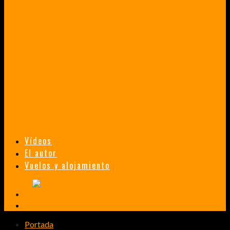
VENEZUELA EN UN MES
¡CHAMO TÚ ESTÁS LOCO!
TAILANDIA, MALASIA Y SINGAPUR EN 33 DÍAS
HISTORIAS DE UN PRIMER ENCUENTRO CON LA CULTURA ASIÁTICA
TRANSMONGOLIANO
UN FASCINANTE VIAJE EN TREN DESDE PEKÍN A SAN PETERSBURGO.
Vídeos
El autor
Vuelos y alojamiento
Portada