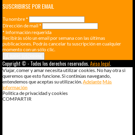
SUSCRIBIRSE POR EMAIL
Tu nombre
*
Dirección de mail
*
*
Información requerida
Recibirás sólo un email por semana con las últimas
publicaciones. Podrás cancelar tu suscripción en cualquier
momento con un sólo clic.
Copyright © - Todos los derechos reservados.
Aviso legal
.
Viajar, comer y amar necesita utilizar cookies. No hay otra si
queremos que esto funcione. Si continúas navegando,
entendemos que aceptas su utilización.
Adelante
Más
información
Politica de privacidad y cookies
COMPARTIR
YAKARTA – BALI – LOMBOK EN 26
DÍAS Y CALZONCILLOS DE PAPEL