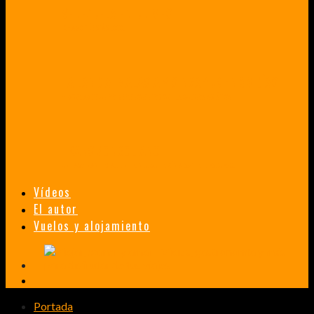
VENEZUELA EN UN MES
¡CHAMO TÚ ESTÁS LOCO!
TAILANDIA, MALASIA Y SINGAPUR EN 33 DÍAS
HISTORIAS DE UN PRIMER ENCUENTRO CON LA CULTURA ASIÁTICA
TRANSMONGOLIANO
UN FASCINANTE VIAJE EN TREN DESDE PEKÍN A SAN PETERSBURGO.
Vídeos
El autor
Vuelos y alojamiento
Portada