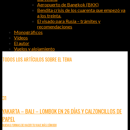
Aeropuerto de Bangkok (BKK)
Bendita crisis de los cuarenta que empezó ya
a los treinta.
El visado para Rusia – trámites y
recomendaciones
Monográficos
Vídeos
El autor
Vuelos y alojamiento
TODOS LOS ARTÍCULOS SOBRE EL TEMA
YAKARTA
31
JUL
2013
YAKARTA – BALI – LOMBOK EN 26 DÍAS Y CALZONCILLOS DE
PAPEL
NUEVAS FORMAS DE HACER TU VIAJE MÁS CÓMODO