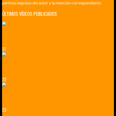
permiso expreso del autor y la mención correspondiente.
ÚLTIMOS VÍDEOS PUBLICADOS
LILLE CIUDAD ARTÍSTICA
CUATRO VISITAS QUE TIENES QUE HACER EN LILLE EN 2015
27
VERSALLES Y SUS ALREDEDORES
DICEN QUE MUCHO MÁS QUE UN CASTILLO
22
RENNES Y ANGERS CIUDADES DE MADERA Y PIEDRA
UNA ESCAPADA POR LA CAPITAL BORGOÑA
23