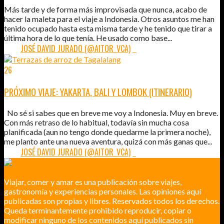
Más tarde y de forma más improvisada que nunca, acabo de
hacer la maleta para el viaje a Indonesia. Otros asuntos me han
tenido ocupado hasta esta misma tarde y he tenido que tirar a
última hora de lo que tenía. He usado como base...
POR:
JOSÉ DAVID JURADO (@AITOR_VCA)
8
26
JUL
2013
PRÓXIMO VIAJE: YAKARTA, BALI Y LOMBOK (ITINERARIO)
No sé si sabes que en breve me voy a Indonesia. Muy en breve.
Con más retraso de lo habitual, todavía sin mucha cosa
planificada (aun no tengo donde quedarme la primera noche),
me planto ante una nueva aventura, quizá con más ganas que...
POR:
JOSÉ DAVID JURADO (@AITOR_VCA)
7
Viajar, comer y amar es una publicación sobre viajes,
gastronomía y experiencias personales. Las opiniones aquí
publicadas son propias y libres. Reservados todos los derechos.
Queda terminantemente prohibido reproducir, copiar o
modificar ninguno de los contenidos aquí publicados sin