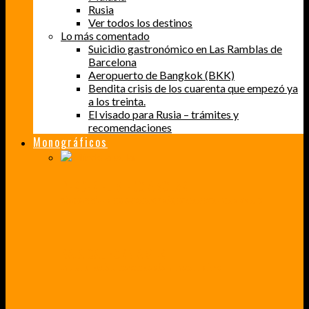
Rusia
Ver todos los destinos
Lo más comentado
Suicidio gastronómico en Las Ramblas de
Barcelona
Aeropuerto de Bangkok (BKK)
Bendita crisis de los cuarenta que empezó ya
a los treinta.
El visado para Rusia – trámites y
recomendaciones
Monográficos
PERDER EL MIEDO A VOLAR
CÓMO SUPERÉ UN MIEDO QUE CADA VEZ MÁS, ESTABA AFECTANDO A MIS VIAJES
BAJA CALIFORNIA SUR
UN VIAJE A TRAVÉS DE LOS COLORES MÁS INTENSOS DE MÉXICO