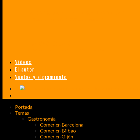
TAILANDIA, MALASIA Y SINGAPUR EN 33 DÍAS
HISTORIAS DE UN PRIMER ENCUENTRO CON LA CULTURA ASIÁTICA
TRANSMONGOLIANO
UN FASCINANTE VIAJE EN TREN DESDE PEKÍN A SAN PETERSBURGO.
Vídeos
El autor
Vuelos y alojamiento
Portada
Temas
Gastronomía
Comer en Barcelona
Comer en Bilbao
Comer en Gijón