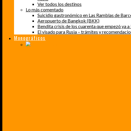
Ver todos los destinos
Lo más comentado
Suicidio gastronómico en Las Ramblas de Barc
Aeropuerto de Bangkok (BKK)
Bendita crisis de los cuarenta que empezó ya a l
El visado para Rusia – trámites y recomendaci
Monográficos
PERDER EL MIEDO A VOLAR
CÓMO SUPERÉ UN MIEDO QUE CADA VEZ MÁS, ESTABA AFECTANDO A MIS VIAJES
BAJA CALIFORNIA SUR
UN VIAJE A TRAVÉS DE LOS COLORES MÁS INTENSOS DE MÉXICO
VENEZUELA EN UN MES
¡CHAMO TÚ ESTÁS LOCO!