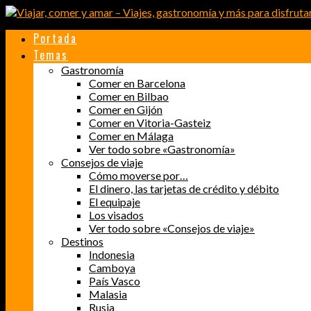
Portada
Temas
Gastronomía
Comer en Barcelona
Comer en Bilbao
Comer en Gijón
Comer en Vitoria-Gasteiz
Comer en Málaga
Ver todo sobre «Gastronomía»
Consejos de viaje
Cómo moverse por…
El dinero, las tarjetas de crédito y débito
El equipaje
Los visados
Ver todo sobre «Consejos de viaje»
Destinos
Indonesia
Camboya
País Vasco
Malasia
Rusia