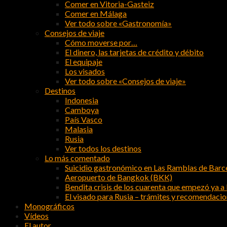
Comer en Vitoria-Gasteiz
Comer en Málaga
Ver todo sobre «Gastronomía»
Consejos de viaje
Cómo moverse por…
El dinero, las tarjetas de crédito y débito
El equipaje
Los visados
Ver todo sobre «Consejos de viaje»
Destinos
Indonesia
Camboya
País Vasco
Malasia
Rusia
Ver todos los destinos
Lo más comentado
Suicidio gastronómico en Las Ramblas de Barc
Aeropuerto de Bangkok (BKK)
Bendita crisis de los cuarenta que empezó ya a l
El visado para Rusia – trámites y recomendaci
Monográficos
Vídeos
El autor