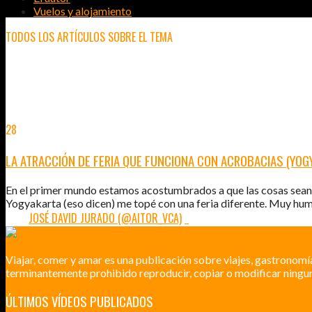
Vuelos y alojamiento
TODOS LOS ARTÍCULOS SOBRE EL TEMA
YOGYAKARTA
28
DIC
2014
LA ATRACCIÓN DE FERIA QUE FUNCIONA CON ACROBACIAS (YOG
En el primer mundo estamos acostumbrados a que las cosas sean au
Yogyakarta (eso dicen) me topé con una feria diferente. Muy huma
POR:
JOSÉ DAVID JURADO (@AITOR_VCA)
1
Viajar, comer y amar es una publicación sobre viajes, gastronomí
terminantemente prohibido reproducir, copiar o modificar ningun
ÚLTIMOS VÍDEOS PUBLICADOS