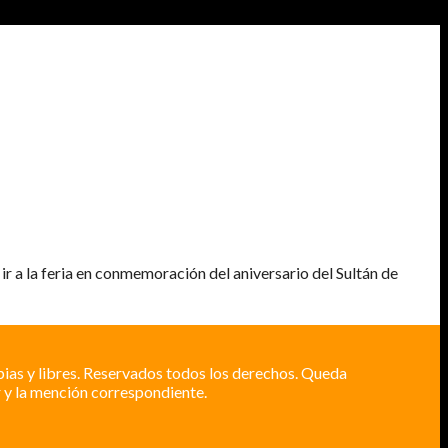
r a la feria en conmemoración del aniversario del Sultán de
pias y libres. Reservados todos los derechos. Queda
 y la mención correspondiente.