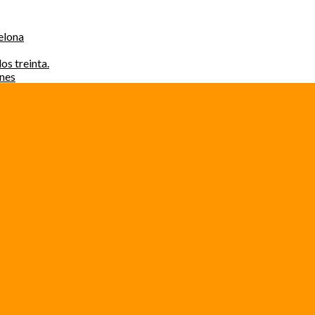
elona
os treinta.
ones