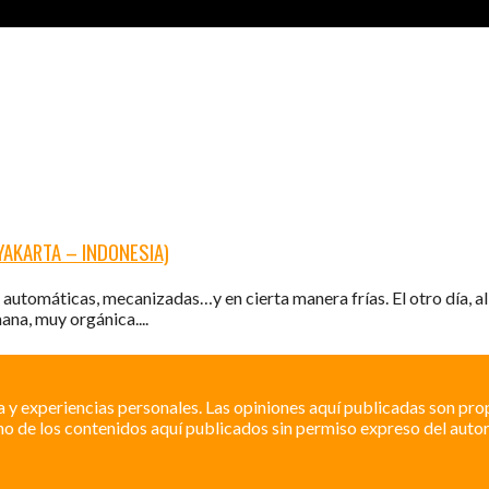
YAKARTA – INDONESIA)
tomáticas, mecanizadas…y en cierta manera frías. El otro día, al i
na, muy orgánica....
a y experiencias personales. Las opiniones aquí publicadas son pro
o de los contenidos aquí publicados sin permiso expreso del autor