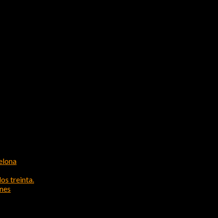
elona
os treinta.
ones