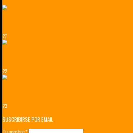
LILLE CIUDAD ARTÍSTICA
CUATRO VISITAS QUE TIENES QUE HACER EN LILLE EN 2015
27
VERSALLES Y SUS ALREDEDORES
DICEN QUE MUCHO MÁS QUE UN CASTILLO
22
RENNES Y ANGERS CIUDADES DE MADERA Y PIEDRA
UNA ESCAPADA POR LA CAPITAL BORGOÑA
23
SUSCRIBIRSE POR EMAIL
Tu nombre
*