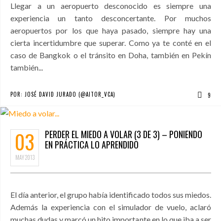
Llegar a un aeropuerto desconocido es siempre una
experiencia un tanto desconcertante. Por muchos
aeropuertos por los que haya pasado, siempre hay una
cierta incertidumbre que superar. Como ya te conté en el
caso de Bangkok o el tránsito en Doha, también en Pekín
también...
POR:
JOSÉ DAVID JURADO (@AITOR_VCA)
9
03
PERDER EL MIEDO A VOLAR (3 DE 3) – PONIENDO
EN PRÁCTICA LO APRENDIDO
MAY
2013
El día anterior, el grupo había identificado todos sus miedos.
Además la experiencia con el simulador de vuelo, aclaró
muchas dudas y marcó un hito importante en lo que iba a ser