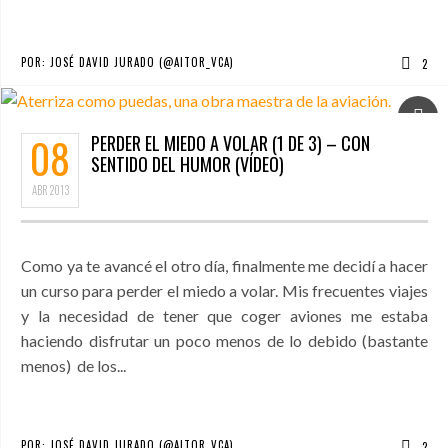
POR:
JOSÉ DAVID JURADO (@AITOR_VCA)
2
08
PERDER EL MIEDO A VOLAR (1 DE 3) – CON
SENTIDO DEL HUMOR (VÍDEO)
ABR
2013
Como ya te avancé el otro día, finalmente me decidí a hacer
un curso para perder el miedo a volar. Mis frecuentes viajes
y la necesidad de tener que coger aviones me estaba
haciendo disfrutar un poco menos de lo debido (bastante
menos) de los...
POR:
JOSÉ DAVID JURADO (@AITOR_VCA)
2