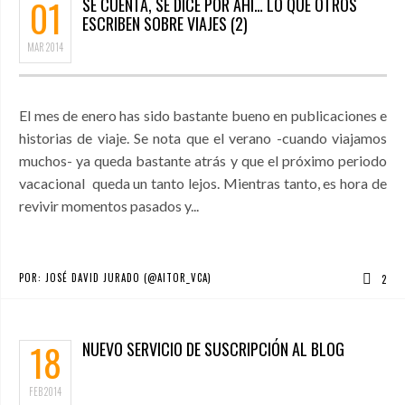
01
SE CUENTA, SE DICE POR AHÍ… LO QUE OTROS
ESCRIBEN SOBRE VIAJES (2)
MAR
2014
El mes de enero has sido bastante bueno en publicaciones e
historias de viaje. Se nota que el verano -cuando viajamos
muchos- ya queda bastante atrás y que el próximo periodo
vacacional queda un tanto lejos. Mientras tanto, es hora de
revivir momentos pasados y...
POR:
JOSÉ DAVID JURADO (@AITOR_VCA)
2
18
NUEVO SERVICIO DE SUSCRIPCIÓN AL BLOG
FEB
2014