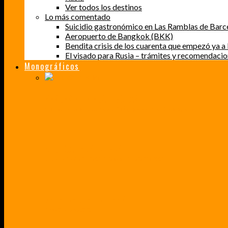
Ver todos los destinos
Lo más comentado
Suicidio gastronómico en Las Ramblas de Barc
Aeropuerto de Bangkok (BKK)
Bendita crisis de los cuarenta que empezó ya a l
El visado para Rusia – trámites y recomendaci
Monográficos
PERDER EL MIEDO A VOLAR
CÓMO SUPERÉ UN MIEDO QUE CADA VEZ MÁS, ESTABA AFECTANDO A MIS VIAJES
BAJA CALIFORNIA SUR
UN VIAJE A TRAVÉS DE LOS COLORES MÁS INTENSOS DE MÉXICO
VENEZUELA EN UN MES
¡CHAMO TÚ ESTÁS LOCO!