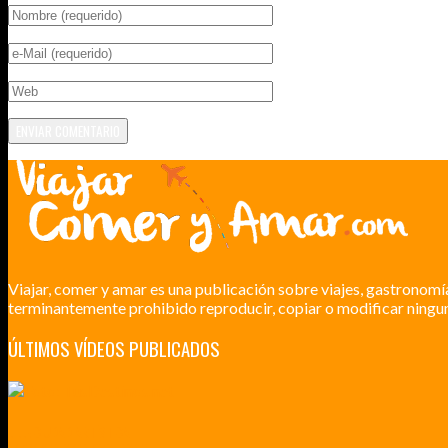
Viajar, comer y amar es una publicación sobre viajes, gastronomí
terminantemente prohibido reproducir, copiar o modificar ningun
ÚLTIMOS VÍDEOS PUBLICADOS
LILLE CIUDAD ARTÍSTICA
CUATRO VISITAS QUE TIENES QUE HACER EN LILLE EN 2015