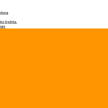
elona
os treinta.
ones