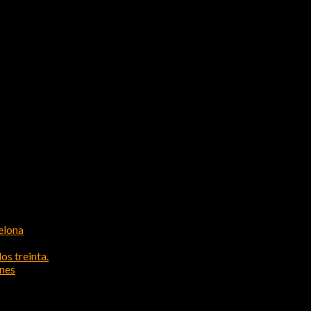
elona
os treinta.
ones