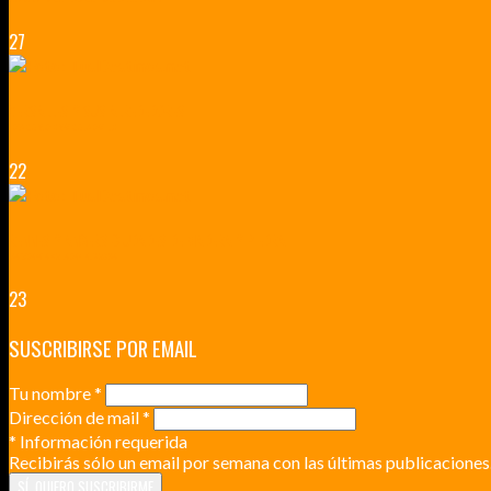
27
VERSALLES Y SUS ALREDEDORES
DICEN QUE MUCHO MÁS QUE UN CASTILLO
22
RENNES Y ANGERS CIUDADES DE MADERA Y PIEDRA
UNA ESCAPADA POR LA CAPITAL BORGOÑA
23
SUSCRIBIRSE POR EMAIL
Tu nombre
*
Dirección de mail
*
*
Información requerida
Recibirás sólo un email por semana con las últimas publicaciones