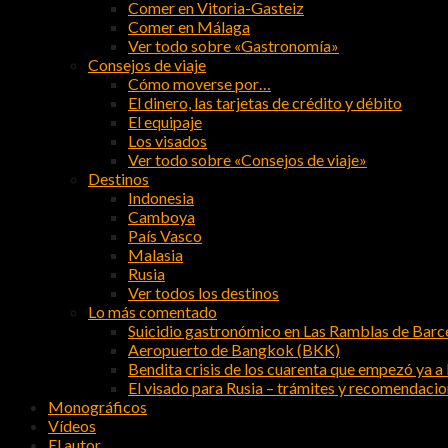
Comer en Vitoria-Gasteiz
Comer en Málaga
Ver todo sobre «Gastronomía»
Consejos de viaje
Cómo moverse por…
El dinero, las tarjetas de crédito y débito
El equipaje
Los visados
Ver todo sobre «Consejos de viaje»
Destinos
Indonesia
Camboya
País Vasco
Malasia
Rusia
Ver todos los destinos
Lo más comentado
Suicidio gastronómico en Las Ramblas de Barc
Aeropuerto de Bangkok (BKK)
Bendita crisis de los cuarenta que empezó ya a l
El visado para Rusia – trámites y recomendaci
Monográficos
Vídeos
El autor