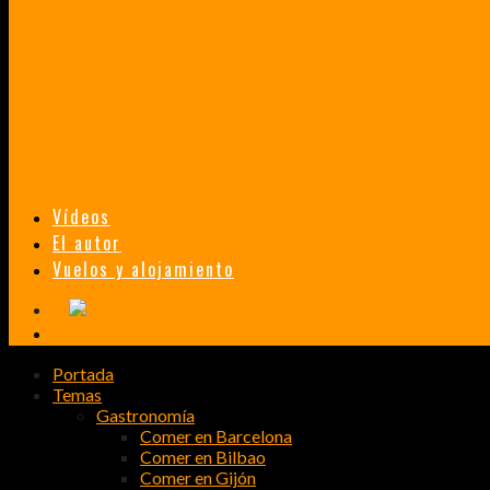
TAILANDIA, MALASIA Y SINGAPUR EN 33 DÍAS
HISTORIAS DE UN PRIMER ENCUENTRO CON LA CULTURA ASIÁTICA
TRANSMONGOLIANO
UN FASCINANTE VIAJE EN TREN DESDE PEKÍN A SAN PETERSBURGO.
Vídeos
El autor
Vuelos y alojamiento
Portada
Temas
Gastronomía
Comer en Barcelona
Comer en Bilbao
Comer en Gijón