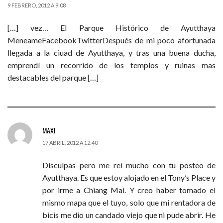
9 FEBRERO, 2012 A 9:08
[…] vez… El Parque Histórico de Ayutthaya
MeneameFacebookTwitterDespués de mi poco afortunada
llegada a la ciuad de Ayutthaya, y tras una buena ducha,
emprendí un recorrido de los templos y ruinas mas
destacables del parque […]
MAXI
17 ABRIL, 2012 A 12:40
Disculpas pero me reí mucho con tu posteo de
Ayutthaya. Es que estoy alojado en el Tony’s Place y
por irme a Chiang Mai. Y creo haber tomado el
mismo mapa que el tuyo, solo que mi rentadora de
bicis me dio un candado viejo que ni pude abrir. He