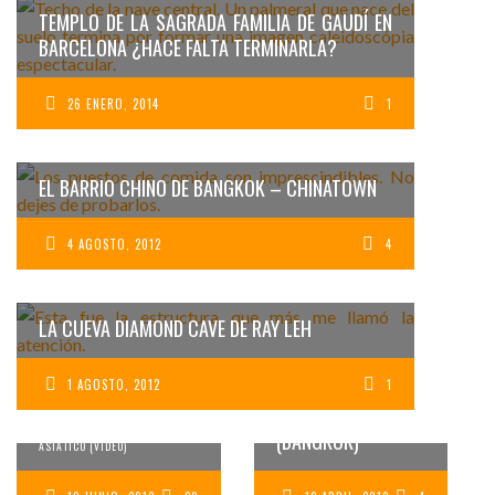
TEMPLO DE LA SAGRADA FAMILIA DE GAUDÍ EN
BARCELONA ¿HACE FALTA TERMINARLA?
26 ENERO, 2014
1
EL BARRIO CHINO DE BANGKOK – CHINATOWN
4 AGOSTO, 2012
4
LA CUEVA DIAMOND CAVE DE RAY LEH
LA HISTORIA DEL
120 SEGUNDOS Y 700
BUDA DE ORO
FOTOGRAFÍAS
1 AGOSTO, 2012
MACIZO DEL WAT
1
TRAIMIT
RESUMEN DE UN FANTÁSTICO
VIAJE POR EL SUDESTE
(BANGKOK)
ASIÁTICO (VÍDEO)