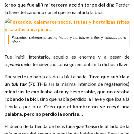
(creo que fue allí) mi tercera acción torpe del día:
Perder
la llave del candado con el que tenía atada la bici.
Pescados, calamares secos, frutas y hortalizas fritas y saladas para
picar...
Fue inútil intentarlo, aquello es enorme y a pesar de
repateármelo
de nuevo, no conseguí encontrar la dichosa llave.
Por suerte no había atado la bici a nada.
Tuve que subirla a
un
tuk tuk
(70 THB
sin la mínima intención de regatearlos
)
mientras le explicaba al muy respetable, que no estaba
robando la bici
, sino que había perdido la llave y que iba a la
tienda a por otra.
Creo que el hombre no se creyó una
palabra, pero no perdió la sonrisa…
El dueño de la tienda de bicis (una
guesthouse
de al lado de la
mía que resultó tener un montón de habitaciones libres a un