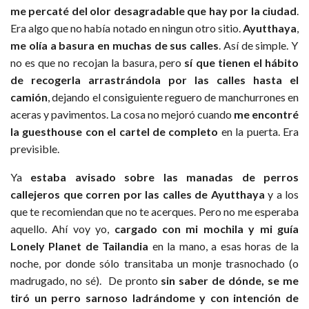
me percaté del olor desagradable que hay por la ciudad
.
Era algo que no había notado en ningun otro sitio.
Ayutthaya
,
me olía a basura en muchas de sus calles
. Así de simple. Y
no es que no recojan la basura, pero
sí que tienen el hábito
de recogerla arrastrándola por las calles hasta el
camión
, dejando el consiguiente reguero de manchurrones en
aceras y pavimentos. La cosa no mejoró cuando
me encontré
la guesthouse con el cartel de completo
en la puerta. Era
previsible.
Ya
estaba avisado sobre las manadas de perros
callejeros que corren por las calles de Ayutthaya
y a los
que te recomiendan que no te acerques. Pero no me esperaba
aquello. Ahí voy yo,
cargado con mi mochila y mi guía
Lonely Planet de Tailandia
en la mano, a esas horas de la
noche, por donde sólo transitaba un monje trasnochado (o
madrugado, no sé). De pronto
sin saber de dónde, se me
tiró un perro sarnoso ladrándome y con intención de