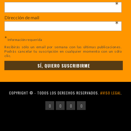
*
Dirección de mail
*
*
Información requerida
Recibirás sólo un email por semana con las últimas publicaciones.
Podrás cancelar tu suscripción en cualquier momento con un sólo
clic.
COPYRIGHT © - TODOS LOS DERECHOS RESERVADOS.
AVISO LEGAL
.