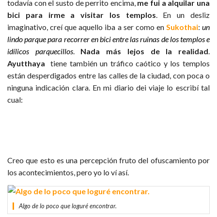
todavía con el susto de perrito encima,
me fui a alquilar una
bici para irme a visitar los templos
. En un desliz
imaginativo, creí que aquello iba a ser como en
Sukothai
:
un
lindo parque para recorrer en bici entre las ruinas de los templos e
idílicos parquecillos
.
Nada más lejos de la realidad
.
Ayutthaya
tiene también un tráfico caótico y los templos
están desperdigados entre las calles de la ciudad, con poca o
ninguna indicación clara. En mi diario dei viaje lo escribí tal
cual:
ESTO NO ES LO QUE ME ESPERABA,
HUELE MAL Y VOY HECHO UN
PORDIOSERO…
Creo que esto es una percepción fruto del ofuscamiento por
los acontecimientos, pero yo lo ví así.
Algo de lo poco que loguré encontrar.