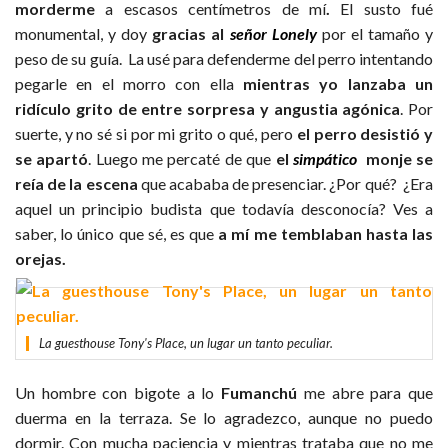
morderme
a escasos centímetros de mí
.
El susto fué
monumental, y doy
gracias al
señor Lonely
por el tamaño y
peso de su guía. La usé para defenderme del perro intentando
pegarle en el morro con ella
mientras yo lanzaba un
ridículo grito de entre sorpresa y angustia agónica
. Por
suerte, y no sé si por mi grito o qué, pero
el perro desistió y
se apartó
. Luego me percaté de que
el
simpático
monje se
reía de la escena
que acababa de presenciar. ¿Por qué? ¿Era
aquel un principio budista que todavía desconocía? Ves a
saber, lo único que sé, es que
a mí me temblaban hasta las
orejas.
La guesthouse Tony's Place, un lugar un tanto peculiar.
Un hombre con bigote a lo
Fumanchú
me abre para que
duerma en la terraza. Se lo agradezco, aunque no puedo
dormir. Con mucha paciencia y mientras trataba que no me