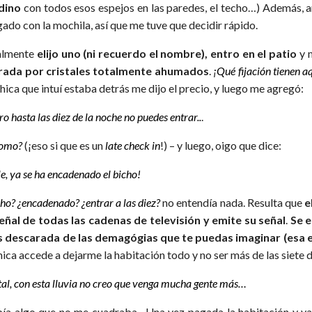
dino
con todos esos espejos en las paredes, el techo…) Además, am
gado con la mochila, así que me tuve que decidir rápido.
almente
elijo uno (ni recuerdo el nombre), entro en el patio
y m
rada por cristales totalmente ahumados
.
¡Qué fijación tienen a
hica que intuí estaba detrás me dijo el precio, y luego me agregó:
ro hasta las diez de la noche no puedes entrar..
.
como?
(¡eso si que es un
late check in
!) – y luego, oigo que dice:
le, ya se ha encadenado el bicho!
ho? ¿encadenado? ¿entrar a las diez?
no entendía nada. Resulta que
e
señal de todas las cadenas de televisión y emite su señal
.
Se e
 descarada de las demagógias que te puedas imaginar
(esa 
hica accede a dejarme la habitación todo y no ser más de las siete 
tal, con esta lluvia no creo que venga mucha gente más…
ía algo que no me cuadraba. Una vez pagada la habitación y ya