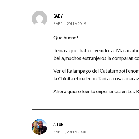
GABY
6 ABRIL, 2011 A 20:19
Que bueno!
Tenias que haber venido a Maracaibo(
bella,muchos extranjeros la comparan c
Ver el Ralampago del Catatumbo(Fenomen
la Chinita,el malecon.Tantas cosas maravi
Ahora quiero leer tu experiencia en Los 
AITOR
6 ABRIL, 2011 A 20:38