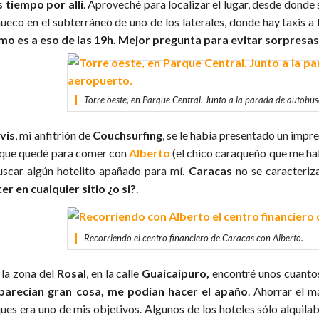
 tiempo por allí
. Aproveché para localizar el lugar, desde donde 
hueco en el subterráneo de uno de los laterales, donde hay taxis a
imo es a eso de las 19h. Mejor pregunta para evitar sorpresa
Torre oeste, en Parque Central. Junto a la parada de autobuse
lvis
, mi anfitrión de
Couchsurfing
, se le había presentado un impre
 que quedé para comer con
Alberto
(el chico caraqueño que me ha
uscar algún hotelito apañado para mí.
Caracas
no se caracteriza
er en cualquier sitio ¿o si?
.
Recorriendo el centro financiero de Caracas con Alberto.
 la zona del
Rosal
, en la calle
Guaicaipuro,
encontré unos cuantos
parecían gran cosa, me podían hacer el apaño
. Ahorrar el 
ues era uno de mis objetivos. Algunos de los hoteles sólo alquil