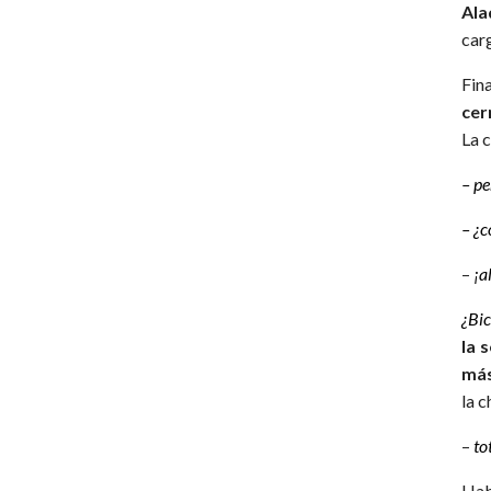
Ala
car
Fin
cer
La c
– pe
– ¿
–
¡a
¿Bic
la 
más
la c
–
to
Hab