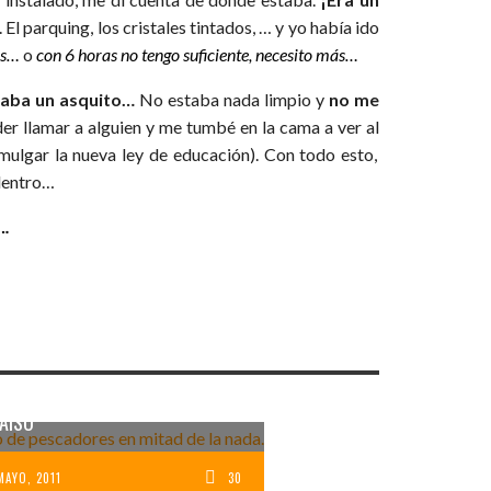
El parquing, los cristales tintados, … y yo había ido
ras…
o
con 6 horas no tengo suficiente, necesito más…
daba un asquito…
No estaba nada limpio y
no me
der llamar a alguien y me tumbé en la cama a ver al
ulgar la nueva ley de educación). Con todo esto,
dentro…
….
E NACIONAL LOS ROQUES: 3 DÍAS
AÍSO
MAYO, 2011
30
MIENTO EN LOS