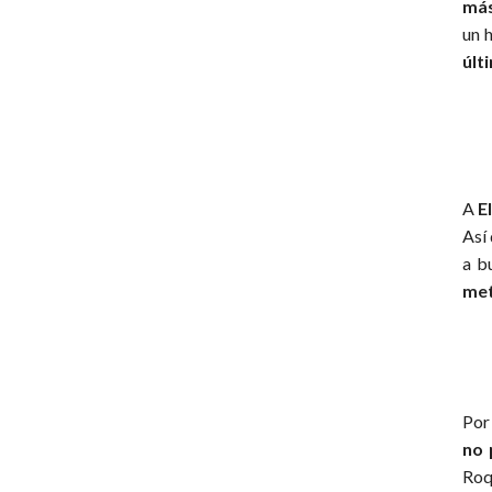
más
un 
últ
A
E
Así
a b
met
Por
no 
Roq