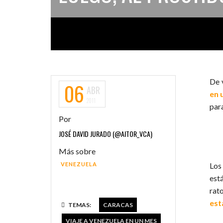
De 
06
ABR
en 
2011
par
Por
JOSÉ DAVID JURADO (@AITOR_VCA)
Más sobre
VENEZUELA
Lo
est
rat
est
TEMAS:
CARACAS
VIAJE A VENEZUELA EN UN MES