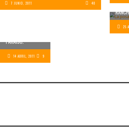
7 JUNIO, 2011
40
ROQU
RANCH
VUELO A LOS
ROQUES.
PROBLEMAS PARA
25 
ENTRAR EN EL
PARAÍSO.
14 ABRIL, 2011
9