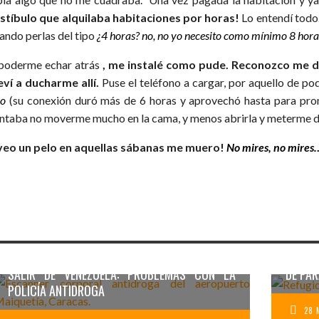
stíbulo que alquilaba habitaciones por horas!
Lo entendí todo. 
tando perlas del tipo
¿4 horas? no, no yo necesito como mínimo 8 ho
 poderme echar atrás
, me instalé como pude. Reconozco me 
eví a ducharme allí.
Puse el teléfono a cargar, por aquello de po
ho
(su conexión duró más de 6 horas y aprovechó hasta para prom
entaba no moverme mucho en la cama, y menos abrirla y meterme 
 veo un pelo en aquellas sábanas me muero!
No mires, no mires
PARQU
SALIR DE VENEZUELA: PROBLEMAS CON LA
DE PAR
POLICÍA ANTIDROGA
28 
ALOJA