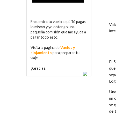
Encuentra tu vuelo aquí. Tú pagas
Val
lo mismo y yo obtengo una
inte
pequeña comisión que me ayuda a
pagar todo esto.
Visita la página de
Vuelos y
alojamiento
para preparar tu
viaje.
El
S
que
¡Gracias!
sep
Logr
Una
un 
se 
de 