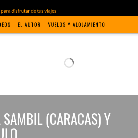
DEOS
EL AUTOR
VUELOS Y ALOJAMIENTO
 SAMBIL (CARACAS) Y
BULO…