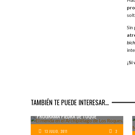
pro
sol
Sin
atr
bic
int
¡Si
TAMBIÉN TE PUEDE INTERESAR...
ENTREVISTA EN ONDA VASCA PARA EL
PROGRAMA PIEDRA DE TOQUE
13 JULIO, 2011
2