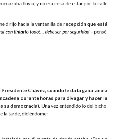
enazaba lluvia, y no era cosa de estar por la calle
e dirijo hacia la ventanilla de
recepción que está
quí con tintarlo todo!… debe ser por seguridad
– pensé.
l Presidente Chávez, cuando le da la gana anula
ncadena durante horas para divagar y hacer la
es su democracia).
Una vez entendido lo del bicho,
de la tarde, diciéndome:
 instalado, me di cuenta de donde estaba.
¡Era un