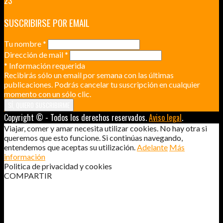
23
SUSCRIBIRSE POR EMAIL
Tu nombre
*
Dirección de mail
*
*
Información requerida
Recibirás sólo un email por semana con las últimas
publicaciones. Podrás cancelar tu suscripción en cualquier
momento con un sólo clic.
Copyright © - Todos los derechos reservados.
Aviso legal
.
Viajar, comer y amar necesita utilizar cookies. No hay otra si
queremos que esto funcione. Si continúas navegando,
entendemos que aceptas su utilización.
Adelante
Más
información
Politica de privacidad y cookies
COMPARTIR
PERDER EL MIEDO A VOLAR (3 DE 3)