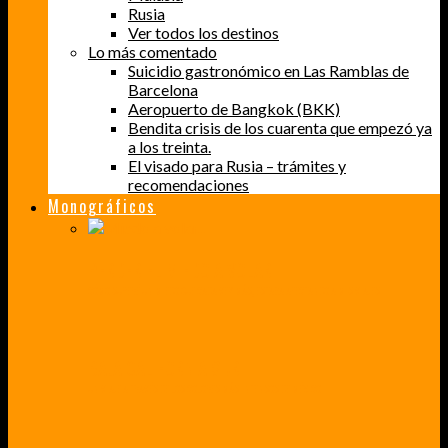
Rusia
Ver todos los destinos
Lo más comentado
Suicidio gastronómico en Las Ramblas de
Barcelona
Aeropuerto de Bangkok (BKK)
Bendita crisis de los cuarenta que empezó ya
a los treinta.
El visado para Rusia – trámites y
recomendaciones
Monográficos
PERDER EL MIEDO A VOLAR
CÓMO SUPERÉ UN MIEDO QUE CADA VEZ MÁS, ESTABA AFECTANDO A MIS VIAJES
BAJA CALIFORNIA SUR
UN VIAJE A TRAVÉS DE LOS COLORES MÁS INTENSOS DE MÉXICO