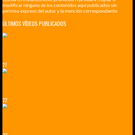
modificar ninguno de los contenidos aquí publicados sin
permiso expreso del autor y la mención correspondiente.
ÚLTIMOS VÍDEOS PUBLICADOS
LILLE CIUDAD ARTÍSTICA
CUATRO VISITAS QUE TIENES QUE HACER EN LILLE EN 2015
27
VERSALLES Y SUS ALREDEDORES
DICEN QUE MUCHO MÁS QUE UN CASTILLO
22
RENNES Y ANGERS CIUDADES DE MADERA Y PIEDRA
UNA ESCAPADA POR LA CAPITAL BORGOÑA