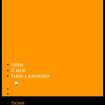
VENEZUELA EN UN MES
¡CHAMO TÚ ESTÁS LOCO!
TAILANDIA, MALASIA Y SINGAPUR EN 33 DÍAS
HISTORIAS DE UN PRIMER ENCUENTRO CON LA CULTURA ASIÁTICA
TRANSMONGOLIANO
UN FASCINANTE VIAJE EN TREN DESDE PEKÍN A SAN PETERSBURGO.
Vídeos
El autor
Vuelos y alojamiento
Portada