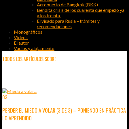
Aeropuerto de Bangkok (BKK)
Bendita crisis de los cuarenta que empezó ya
a los treinta.
El visado para Rusia – trámites y
recomendaciones
Monográficos
Vídeos
El autor
Vuelos y alojamiento
TODOS LOS ARTÍCULOS SOBRE
PERDER EL MIEDO A VOLAR
03
MAY
2013
PERDER EL MIEDO A VOLAR (3 DE 3) – PONIENDO EN PRÁCTICA
LO APRENDIDO