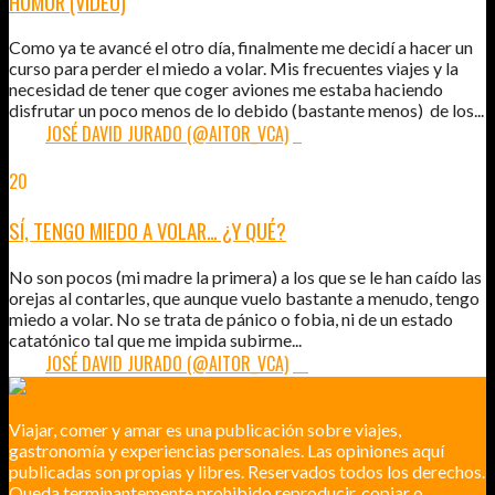
HUMOR (VÍDEO)
Como ya te avancé el otro día, finalmente me decidí a hacer un
curso para perder el miedo a volar. Mis frecuentes viajes y la
necesidad de tener que coger aviones me estaba haciendo
disfrutar un poco menos de lo debido (bastante menos) de los...
POR:
JOSÉ DAVID JURADO (@AITOR_VCA)
2
20
MAR
2013
SÍ, TENGO MIEDO A VOLAR… ¿Y QUÉ?
No son pocos (mi madre la primera) a los que se le han caído las
orejas al contarles, que aunque vuelo bastante a menudo, tengo
miedo a volar. No se trata de pánico o fobia, ni de un estado
catatónico tal que me impida subirme...
POR:
JOSÉ DAVID JURADO (@AITOR_VCA)
21
Viajar, comer y amar es una publicación sobre viajes,
gastronomía y experiencias personales. Las opiniones aquí
publicadas son propias y libres. Reservados todos los derechos.
Queda terminantemente prohibido reproducir, copiar o