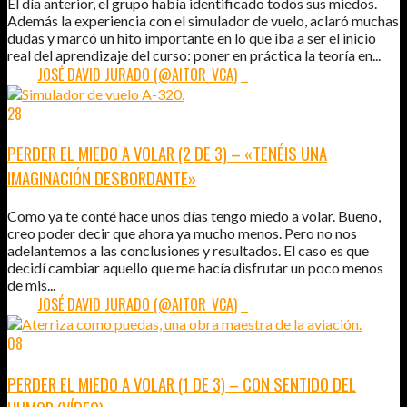
El día anterior, el grupo había identificado todos sus miedos.
Además la experiencia con el simulador de vuelo, aclaró muchas
dudas y marcó un hito importante en lo que iba a ser el inicio
real del aprendizaje del curso: poner en práctica la teoría en...
POR:
JOSÉ DAVID JURADO (@AITOR_VCA)
5
28
ABR
2013
PERDER EL MIEDO A VOLAR (2 DE 3) – «TENÉIS UNA
IMAGINACIÓN DESBORDANTE»
Como ya te conté hace unos días tengo miedo a volar. Bueno,
creo poder decir que ahora ya mucho menos. Pero no nos
adelantemos a las conclusiones y resultados. El caso es que
decidí cambiar aquello que me hacía disfrutar un poco menos
de mis...
POR:
JOSÉ DAVID JURADO (@AITOR_VCA)
2
08
ABR
2013
PERDER EL MIEDO A VOLAR (1 DE 3) – CON SENTIDO DEL