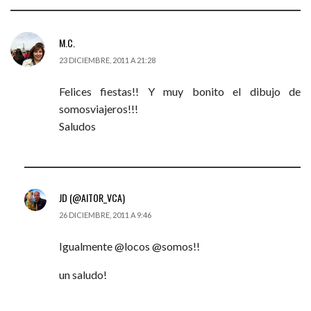
M.C.
23 DICIEMBRE, 2011 A 21:28
Felices fiestas!! Y muy bonito el dibujo de
somosviajeros!!!
Saludos
JD (@AITOR_VCA)
26 DICIEMBRE, 2011 A 9:46
Igualmente @locos @somos!!
un saludo!