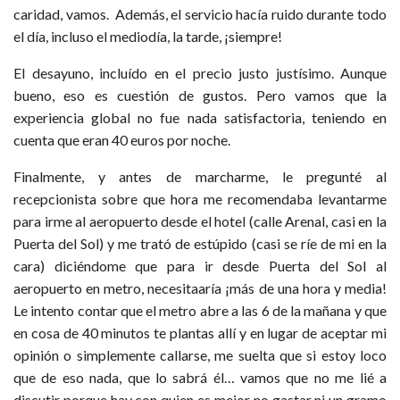
caridad, vamos. Además, el servicio hacía ruido durante todo
el día, incluso el mediodía, la tarde, ¡siempre!
El desayuno, incluído en el precio justo justísimo. Aunque
bueno, eso es cuestión de gustos. Pero vamos que la
experiencia global no fue nada satisfactoria, teniendo en
cuenta que eran 40 euros por noche.
Finalmente, y antes de marcharme, le pregunté al
recepcionista sobre que hora me recomendaba levantarme
para irme al aeropuerto desde el hotel (calle Arenal, casi en la
Puerta del Sol) y me trató de estúpido (casi se ríe de mi en la
cara) diciéndome que para ir desde Puerta del Sol al
aeropuerto en metro, necesitaaría ¡más de una hora y media!
Le intento contar que el metro abre a las 6 de la mañana y que
en cosa de 40 minutos te plantas allí y en lugar de aceptar mi
opinión o simplemente callarse, me suelta que si estoy loco
que de eso nada, que lo sabrá él… vamos que no me lié a
discutir porque hay con quien es mejor no gastar ni un gramo