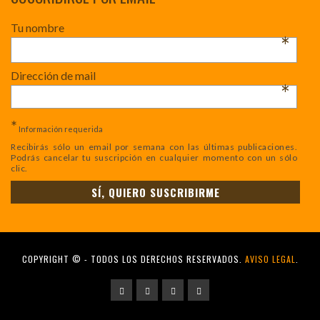
Tu nombre
*
Dirección de mail
*
*
Información requerida
Recibirás sólo un email por semana con las últimas publicaciones.
Podrás cancelar tu suscripción en cualquier momento con un sólo
clic.
COPYRIGHT © - TODOS LOS DERECHOS RESERVADOS.
AVISO LEGAL
.