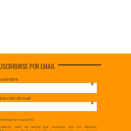
USCRIBIRSE POR EMAIL
u nombre
*
rección de mail
*
Información requerida
cibirás sólo un email por semana con las últimas