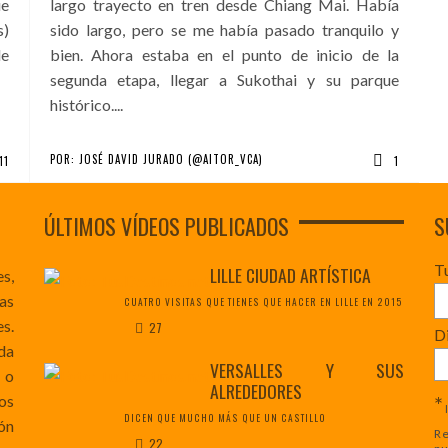
ue
largo trayecto en tren desde Chiang Mai. Había
s)
sido largo, pero se me había pasado tranquilo y
de
bien. Ahora estaba en el punto de inicio de la
segunda etapa, llegar a Sukothai y su parque
histórico....
POR:
JOSÉ DAVID JURADO (@AITOR_VCA)
11
1
ÚLTIMOS VÍDEOS PUBLICADOS
S
T
LILLE CIUDAD ARTÍSTICA
es,
as
CUATRO VISITAS QUE TIENES QUE HACER EN LILLE EN 2015
s.
27
Di
da
VERSALLES Y SUS
 o
ALREDEDORES
*
os
DICEN QUE MUCHO MÁS QUE UN CASTILLO
ón
Re
22