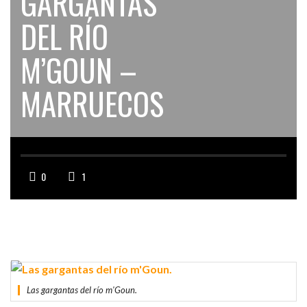
GARGANTAS
DEL RÍO
M’GOUN –
MARRUECOS
0
1
Las gargantas del río m'Goun.