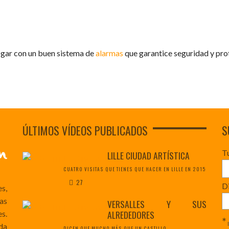
hogar con un buen sistema de
alarmas
que garantice seguridad y pro
ÚLTIMOS VÍDEOS PUBLICADOS
S
T
LILLE CIUDAD ARTÍSTICA
CUATRO VISITAS QUE TIENES QUE HACER EN LILLE EN 2015
27
Di
es,
as
VERSALLES Y SUS
ALREDEDORES
s.
*
da
DICEN QUE MUCHO MÁS QUE UN CASTILLO