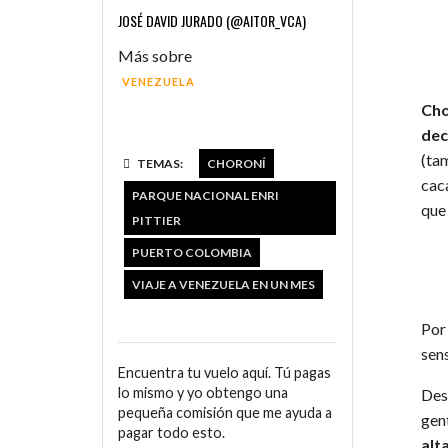
JOSÉ DAVID JURADO (@AITOR_VCA)
Más sobre
VENEZUELA
Ch
dec
(tam
TEMAS:
CHORONÍ
cac
PARQUE NACIONAL ENRI
que
PITTIER
PUERTO COLOMBIA
VIAJE A VENEZUELA EN UN MES
Por
sens
Encuentra tu vuelo aquí. Tú pagas
lo mismo y yo obtengo una
Des
pequeña comisión que me ayuda a
gen
pagar todo esto.
alt