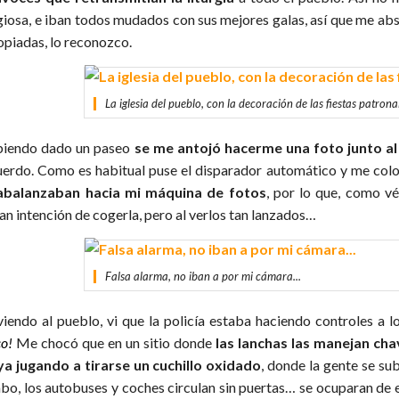
igiosa, e iban todos mudados con sus mejores galas, así que me abs
opiadas, lo reconozco.
La iglesia del pueblo, con la decoración de las fiestas patrona
iendo dado un paseo
se me antojó hacerme una foto junto al
uerdo. Como es habitual puse el disparador automático y me col
abalanzaban hacia mi máquina de fotos
, por lo que, como vé
ían intención de cogerla, pero al verlos tan lanzados…
Falsa alarma, no iban a por mi cámara...
viendo al pueblo, vi que la policía estaba haciendo controles a lo
co!
Me chocó que en un sitio donde
las lanchas las manejan cha
ya jugando a tirarse un cuchillo oxidado
, donde la gente se su
abo, los autobuses y coches circulan sin puertas… se ocuparan de e