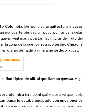
to Colombia
. De hecho su
arquitectura y casas
onsejo que te pierdas un poco por su callejuelas
 que en ventanas y puertas hay figuras del fruto del
n la zona, de la que hoy es único testigo
Chuao
. Y
e hierro, si no de madera y méramente decorativas.
s.
el flan típico de allí, al que llaman
quesillo
. Algo
elebrando misa
(era domingo) y observé que había
 campanario estaba equipado con unos buenos
abía excusa para no oir misa. Allí la gente es muy