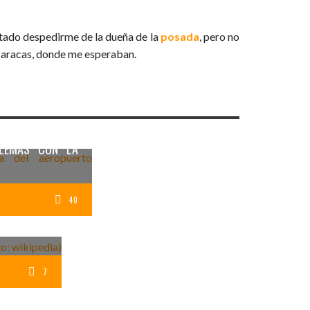
stado despedirme de la dueña de la
posada
, pero no
 Caracas, donde me esperaban.
BLEMAS CON LA
40
7