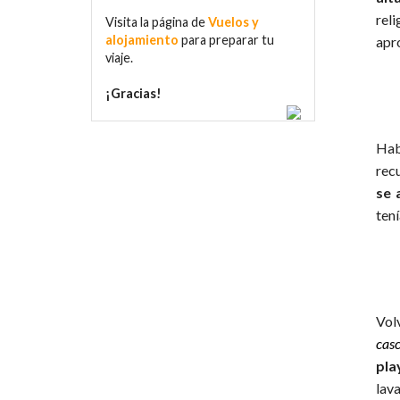
rel
Visita la página de
Vuelos y
alojamiento
para preparar tu
apr
viaje.
¡Gracias!
Hab
rec
se 
ten
Vol
cas
pla
lav