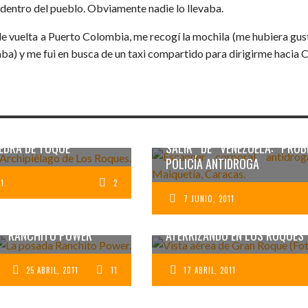
 dentro del pueblo. Obviamente nadie lo llevaba.
de vuelta a Puerto Colombia, me recogí la mochila (me hubiera gu
aba) y me fui en busca de un taxi compartido para dirigirme hacia
EN ONDA VASCA PARA EL
SALIR DE VENEZUELA: PRO
EDRA DE TOQUE
POLICÍA ANTIDROGA
11
2
7 JUNIO, 2011
ALOJAMIENTO EN LOS
ROQUES: POSADA
RANCHITO POWER
ATERRIZANDO EN LOS ROQUES
25 ABRIL, 2011
11
17 ABRIL, 2011