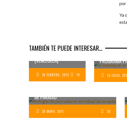
por
Ya 
est
DESDE MORROCOY A
TAMBIÉN TE PUEDE INTERESAR...
LOS ROQUES EN
FORMATO PANORÁMICO
ENTREVISTA 
(VENEZUELA)
PROGRAMA PI
26 FEBRERO, 2012
19
13 JULIO, 20
PARQUE NACIONAL LOS ROQUES: 3 DÍAS
DE PARAÍSO
28 MAYO, 2011
30