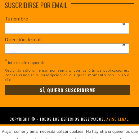
SUSCRIBIRSE POR EMAIL
Tu nombre
*
Dirección de mail
*
*
Información requerida
Recibirás sólo un email por semana con las últimas publicaciones.
Podrás cancelar tu suscripción en cualquier momento con un sólo
clic.
COPYRIGHT © - TODOS LOS DERECHOS RESERVADOS.
AVISO LEGAL
.
Viajar, comer y amar necesita utilizar cookies. No hay otra si queremos que