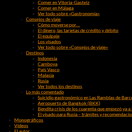
Comer en Vitoria-Gasteiz
Comer en Málaga
Ver todo sobre «Gastronomía»
Consejos de viaje
Cómo moverse por…
El dinero, las tarjetas de crédito y débito
El equipaje
Los visados
Ver todo sobre «Consejos de viaje»
Destinos
Indonesia
Camboya
País Vasco
Malasia
Rusia
Ver todos los destinos
Lo más comentado
Suicidio gastronómico en Las Ramblas de Barc
Aeropuerto de Bangkok (BKK)
Bendita crisis de los cuarenta que empezó ya a l
El visado para Rusia – trámites y recomendaci
Monográficos
Vídeos
El autor