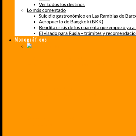
Ver todos los destinos
Lo más comentado
Suicidio gastronómico en Las Ramblas de Barc
Aeropuerto de Bangkok (BKK)
Bendita crisis de los cuarenta que empezó ya a l
El visado para Rusia – trámites y recomendaci
Monográficos
PERDER EL MIEDO A VOLAR
CÓMO SUPERÉ UN MIEDO QUE CADA VEZ MÁS, ESTABA AFECTANDO A MIS VIAJES
BAJA CALIFORNIA SUR
UN VIAJE A TRAVÉS DE LOS COLORES MÁS INTENSOS DE MÉXICO
VENEZUELA EN UN MES
¡CHAMO TÚ ESTÁS LOCO!