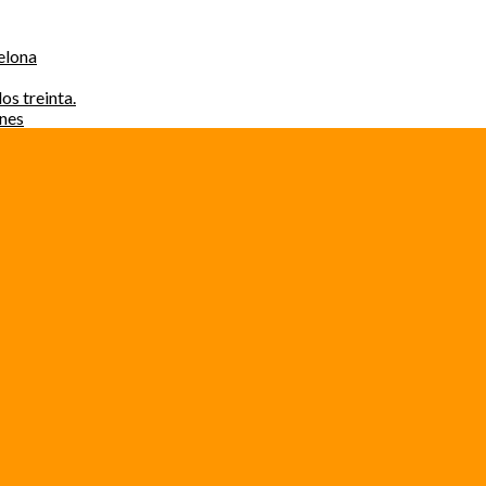
elona
os treinta.
ones