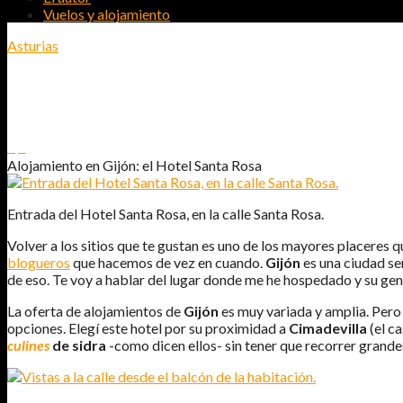
Vuelos y alojamiento
Asturias
ALOJAMIENTO EN GIJÓN: EL HOTEL S
0
0
Alojamiento en Gijón: el Hotel Santa Rosa
Entrada del Hotel Santa Rosa, en la calle Santa Rosa.
Volver a los sitios que te gustan es uno de los mayores placeres q
blogueros
que hacemos de vez en cuando.
Gijón
es una ciudad sen
de eso. Te voy a hablar del lugar donde me he hospedado y su gen
La oferta de alojamientos de
Gijón
es muy variada y amplia. Pero s
opciones. Elegí este hotel por su proximidad a
Cimadevilla
(el c
culines
de sidra
-como dicen ellos- sin tener que recorrer grande