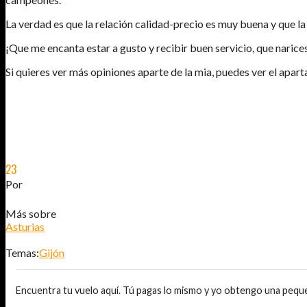
La verdad es que la relación calidad-precio es muy buena y que la
¡Que me encanta estar a gusto y recibir buen servicio, que narice
Si quieres ver más opiniones aparte de la mia, puedes ver el apar
23
MAY
2014
Por
JOSÉ DAVID JURADO (@AITOR_VCA)
Más sobre
Asturias
Temas:
Gijón
Encuentra tu vuelo aquí. Tú pagas lo mismo y yo obtengo una pequ