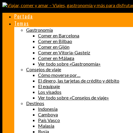
Portada
Temas
Gastronomía
Comer en Barcelona
Comer en Bilbao
Comer en Gijón
Comer en Vitoria-Gasteiz
Comer en Málaga
Ver todo sobre «Gastronomía»
Consejos de viaje
Cómo moverse por…
El dinero, las tarjetas de crédito y débito
El equipaje
Los visados
Ver todo sobre «Consejos de viaje»
Destinos
Indonesia
Camboya
País Vasco
Malasia
Rusia