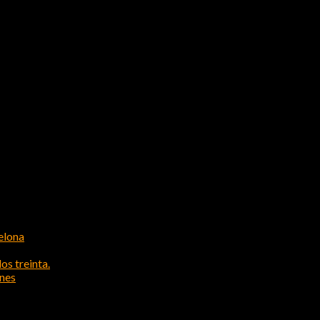
elona
os treinta.
ones