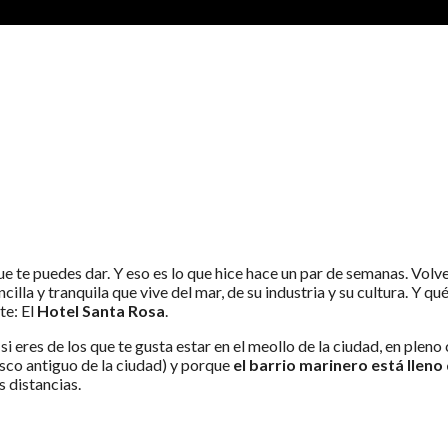
ANTA ROSA
ue te puedes dar. Y eso es lo que hice hace un par de semanas. Volv
cilla y tranquila que vive del mar, de su industria y su cultura. Y qu
te: El
Hotel Santa Rosa
.
i eres de los que te gusta estar en el meollo de la ciudad, en pleno 
asco antiguo de la ciudad) y porque
el barrio marinero está llen
s distancias.