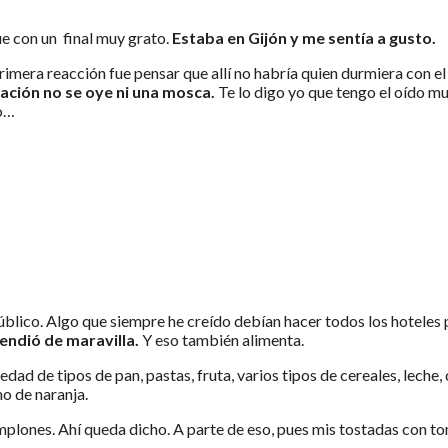
ue con un final muy grato.
Estaba en Gijón y me sentía a gusto.
rimera reacción fue pensar que allí no habría quien durmiera con el 
itación no se oye ni una mosca.
Te lo digo yo que tengo el oído mu
io…
público. Algo que siempre he creído debían hacer todos los hoteles 
endió de maravilla.
Y eso también alimenta.
edad de tipos de pan, pastas, fruta, varios tipos de cereales, leche
o de naranja.
plones. Ahí queda dicho. A parte de eso, pues mis tostadas con tom