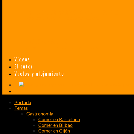
TAILANDIA, MALASIA Y SINGAPUR EN 33 DÍAS
HISTORIAS DE UN PRIMER ENCUENTRO CON LA CULTURA ASIÁTICA
TRANSMONGOLIANO
UN FASCINANTE VIAJE EN TREN DESDE PEKÍN A SAN PETERSBURGO.
Vídeos
El autor
Vuelos y alojamiento
Portada
Temas
Gastronomía
Comer en Barcelona
Comer en Bilbao
Comer en Gijón