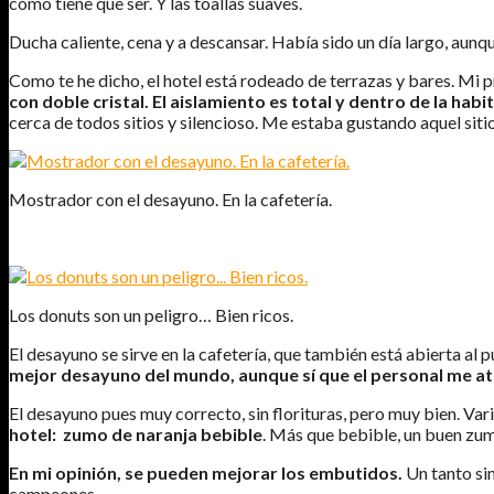
como tiene que ser. Y las toallas suaves.
Ducha caliente, cena y a descansar. Había sido un día largo, aunq
Como te he dicho, el hotel está rodeado de terrazas y bares. Mi p
con doble cristal. El aislamiento es total y dentro de la hab
cerca de todos sitios y silencioso. Me estaba gustando aquel sit
Mostrador con el desayuno. En la cafetería.
Los donuts son un peligro… Bien ricos.
El desayuno se sirve en la cafetería, que también está abierta al 
mejor desayuno del mundo, aunque sí que el personal me at
El desayuno pues muy correcto, sin florituras, pero muy bien. Vari
hotel: zumo de naranja bebible
. Más que bebible, un buen zum
En mi opinión, se pueden mejorar los embutidos.
Un tanto sim
campeones.