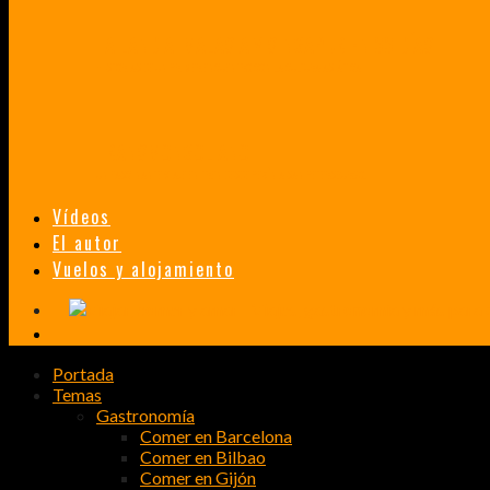
TAILANDIA, MALASIA Y SINGAPUR EN 33 DÍAS
HISTORIAS DE UN PRIMER ENCUENTRO CON LA CULTURA ASIÁTICA
TRANSMONGOLIANO
UN FASCINANTE VIAJE EN TREN DESDE PEKÍN A SAN PETERSBURGO.
Vídeos
El autor
Vuelos y alojamiento
Portada
Temas
Gastronomía
Comer en Barcelona
Comer en Bilbao
Comer en Gijón