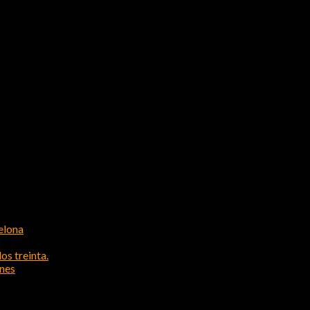
elona
os treinta.
ones