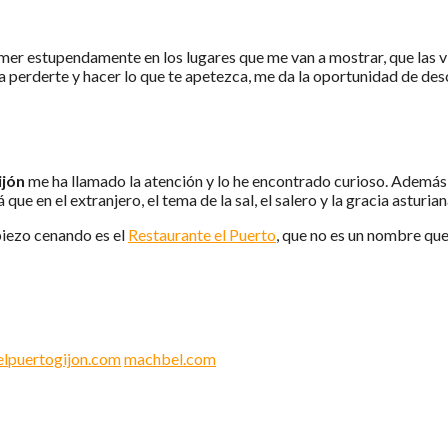
omer estupendamente en los lugares que me van a mostrar, que las v
 perderte y hacer lo que te apetezca, me da la oportunidad de descu
ijón
me ha llamado la atención y lo he encontrado curioso. Además
que en el extranjero, el tema de la sal, el salero y la gracia asturi
piezo cenando es el
Restaurante el Puerto
, que no es un nombre que
elpuertogijon.com
machbel.com