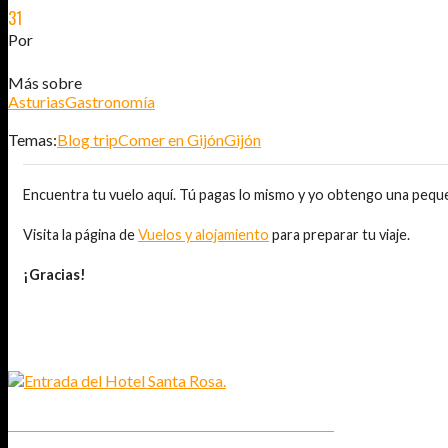
31
MAY
2012
Por
JOSÉ DAVID JURADO (@AITOR_VCA)
Más sobre
Asturias
Gastronomía
Temas:
Blog trip
Comer en Gijón
Gijón
Encuentra tu vuelo aquí. Tú pagas lo mismo y yo obtengo una pequ
Visita la página de
Vuelos y alojamiento
para preparar tu viaje.
¡Gracias!
TAMBIÉN TE PUEDE INTERESAR...
ALOJAMIENTO EN GIJÓN: EL HOTEL SANTA ROSA