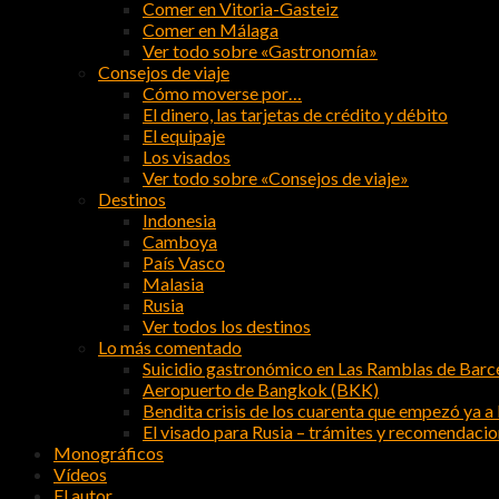
Comer en Vitoria-Gasteiz
Comer en Málaga
Ver todo sobre «Gastronomía»
Consejos de viaje
Cómo moverse por…
El dinero, las tarjetas de crédito y débito
El equipaje
Los visados
Ver todo sobre «Consejos de viaje»
Destinos
Indonesia
Camboya
País Vasco
Malasia
Rusia
Ver todos los destinos
Lo más comentado
Suicidio gastronómico en Las Ramblas de Barc
Aeropuerto de Bangkok (BKK)
Bendita crisis de los cuarenta que empezó ya a l
El visado para Rusia – trámites y recomendaci
Monográficos
Vídeos
El autor