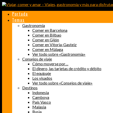
Portada
Temas
Gastronomía
Comer en Barcelona
Comer en Bilbao
Comer en Gijón
Comer en Vitoria-Gasteiz
Comer en Málaga
Ver todo sobre «Gastronomía»
Consejos de viaje
Cómo moverse por…
El dinero, las tarjetas de crédito y débito
El equipaje
Los visados
Ver todo sobre «Consejos de viaje»
Destinos
Indonesia
Camboya
País Vasco
Malasia
Rusia