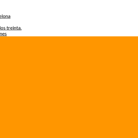
elona
os treinta.
ones