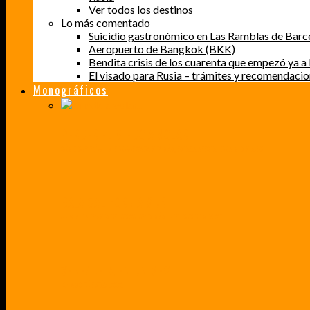
Ver todos los destinos
Lo más comentado
Suicidio gastronómico en Las Ramblas de Barc
Aeropuerto de Bangkok (BKK)
Bendita crisis de los cuarenta que empezó ya a l
El visado para Rusia – trámites y recomendaci
Monográficos
PERDER EL MIEDO A VOLAR
CÓMO SUPERÉ UN MIEDO QUE CADA VEZ MÁS, ESTABA AFECTANDO A MIS VIAJES
BAJA CALIFORNIA SUR
UN VIAJE A TRAVÉS DE LOS COLORES MÁS INTENSOS DE MÉXICO
VENEZUELA EN UN MES
¡CHAMO TÚ ESTÁS LOCO!