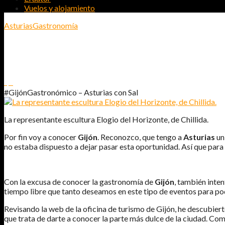
Vuelos y alojamiento
Asturias
Gastronomía
#GIJÓNGASTRONÓMICO – ASTURIAS
1
0
#GijónGastronómico – Asturias con Sal
La representante escultura Elogio del Horizonte, de Chillida.
Por fin voy a conocer
Gijón
. Reconozco, que tengo a
Asturias
un
no estaba dispuesto a dejar pasar esta oportunidad. Así que para 
Con la excusa de conocer la gastronomía de
Gijón
, también inten
tiempo libre que tanto deseamos en este tipo de eventos para po
Revisando la web de la oficina de turismo de Gijón, he descubiert
que trata de darte a conocer la parte más dulce de la ciudad. Com