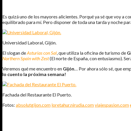
Es quizá uno de los mayores alicientes. Porqué ya sé que voy a c
equilibrado para mí. Pero disponer de toda una tarda y noche para
Universidad Laboral, Gijón.
El slogan de
Asturias con Sal
, que utiliza la oficina de turismo de
G
Northern Spain with Zest
(El norte de España, con entusiasmo). Será 
Veremos qué me encuentro en
Gijón
… Por ahora sólo sé, que em
lo cuento la próxima semana!
Fachada del Restaurante El Puerto.
Fotos:
absolutgijon.com
loretahur.nirudia.com
viajespasion.com