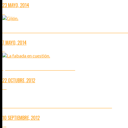
23 MAYO, 2014
4
#TBMGIJÓN TRAVEL BLOGGERS MEETING 2014 – BLOGGERS CON
7 MAYO, 2014
2
QUIZÁ LA MEJOR FABADA DEL MUNDO
22 OCTUBRE, 2012
10
VITORIA GASTEIZ! DE CABEZA A #VITORIAGREENCAPITAL
10 SEPTIEMBRE, 2012
18