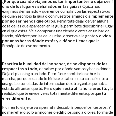
¿Por qué cuando viajamos es tan importante no dejarse ni
uno de los lugares señalados en las guías?
Quizá nos
exigimos demasiado y queremos cumplir con las espectativas
de quien escribió la guía o con nuestros amigos o
simplemente
por no ser menos que otros
. Permítete dejar de ver alguna
cosa de las que aparecen en la guía, permítete descubrir el lugar
en el que estás. Ve a comprar a una tienda o entra en un bar de
barrio, piérdete por las callejuelas, observa a la gente y
olvida
por unas horas dónde estás y a dónde tienes que ir.
Empápate de ese momento.
Practica la humildad del no saber, de no disponer de las
respuestas a todo,
de saber por dónde vamos y hacia dónde.
Deja el planning a un lado. Permítete cambiarlo sobre la
marcha, porque cuando lo hiciste estabas en tu casa, frente a
una guía o toneladas de información de otra gente que había
estado allí antes que tú. Pero
quien está ahí ahora eres tú
, y la
realidad que te envuelve es totalmente diferente, porque
tú
eres diferente
.
Fluir en tu viaje te va a permitir descubrir pequeños tesoros. Y
no me refiero sólo a rincones o edificios, sinó a olores, forma de