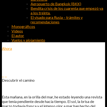
Aeropuerto de Bangkok (BKK)
Bendita crisis de los cuarenta que empezó ya
a los treinta.
El visado para Rusia – trámites y
recomendaciones
Monográficos
Vídeos
El autor
Vuelos y alojamiento
Ahora
DESCUBRIR EL CAMINO
0
0
Descubrir el camino
Esta mañana, en la orilla del mar, he estado leyendo una revista
que tenía pendiente desde hacía tiempo. El sol, la brisa de
marzo todavía fresca y el intenso olor a mar han hecho del