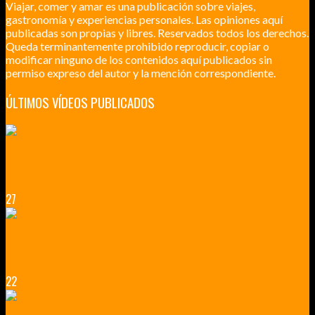
Viajar, comer y amar es una publicación sobre viajes,
gastronomía y experiencias personales. Las opiniones aquí
publicadas son propias y libres. Reservados todos los derechos.
Queda terminantemente prohibido reproducir, copiar o
modificar ninguno de los contenidos aquí publicados sin
permiso expreso del autor y la mención correspondiente.
ÚLTIMOS VÍDEOS PUBLICADOS
LILLE CIUDAD ARTÍSTICA
CUATRO VISITAS QUE TIENES QUE HACER EN LILLE EN 2015
27
VERSALLES Y SUS ALREDEDORES
DICEN QUE MUCHO MÁS QUE UN CASTILLO
22