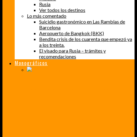
Rusia
Ver todos los destinos
Lo más comentado
Suicidio gastronómico en Las Ramblas de
Barcelona
Aeropuerto de Bangkok (BKK)
Bendita crisis de los cuarenta que empezó ya
a los treinta.
El visado para Rusia – trámites y
recomendaciones
Monográficos
PERDER EL MIEDO A VOLAR
CÓMO SUPERÉ UN MIEDO QUE CADA VEZ MÁS, ESTABA AFECTANDO A MIS VIAJES
BAJA CALIFORNIA SUR
UN VIAJE A TRAVÉS DE LOS COLORES MÁS INTENSOS DE MÉXICO