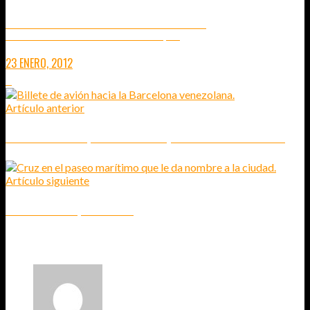
LUCES DE ATARDECER… JUNTO A LA PLAYA
ENSAYO EN LA PLAYA DE VILANOVA I LA GELTRÚ - BARCELONA (VÍDEO)
23 ENERO, 2012
4
Artículo anterior
VIAJE A BARCELONA, LA DE VENEZUELA (CHUPITO DE RON INCLUÍDO)
Artículo siguiente
PUERTO LA CRUZ, ZONA ROJA.
2
COMENTARIOS