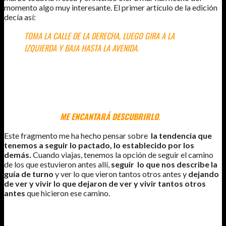
momento algo muy interesante. El primer artículo de la edición
decía así:
TOMA LA CALLE DE LA DERECHA, LUEGO GIRA A LA
IZQUIERDA Y BAJA HASTA LA AVENIDA.
ES LO QUE SUELE DECIR A SUS INVITADOS CUANDO DEJAN
SU CASA. SIN EMBARGO, ESTA VEZ NO LLEGA A HACERLO,
PORQUE CUANDO, SOLÍCITO, LE PREGUNTA A SU AMIGO SI
SABRÁ ENCONTRAR EL CAMINO, ÉSTE SONRÍE Y
RESPONDE:
ME ENCANTARÁ DESCUBRIRLO
.
Este fragmento me ha hecho pensar sobre
la tendencia que
tenemos a seguir lo pactado, lo establecido por los
demás.
Cuando viajas, tenemos la opción de seguir el camino
de los que estuvieron antes allí,
seguir lo que nos describe la
guía de turno
y ver lo que vieron tantos otros antes y
dejando
de ver y vivir lo que dejaron de ver y vivir tantos otros
antes
que hicieron ese camino.