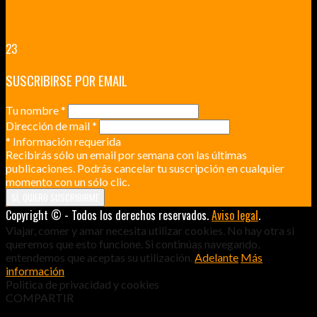
RENNES Y ANGERS CIUDADES DE MADERA Y PIEDRA
UNA ESCAPADA POR LA CAPITAL BORGOÑA
23
SUSCRIBIRSE POR EMAIL
Tu nombre
*
Dirección de mail
*
*
Información requerida
Recibirás sólo un email por semana con las últimas
publicaciones. Podrás cancelar tu suscripción en cualquier
momento con un sólo clic.
Copyright © - Todos los derechos reservados.
Aviso legal
.
Viajar, comer y amar necesita utilizar cookies. No hay otra si
queremos que esto funcione. Si continúas navegando,
entendemos que aceptas su utilización.
Adelante
Más
información
Politica de privacidad y cookies
COMPARTIR