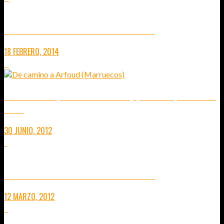
NUEVO SERVICIO DE SUSCRIPCIÓN AL BLOG
18 FEBRERO, 2014
0
ESE INSTANTE QUE LO CAMBIA TODO, QUE TE LO QUITA… CASI
TODO
30 JUNIO, 2012
1
LUCES DE ATARDECER… CASI EN PRIMAVERA
12 MARZO, 2012
5