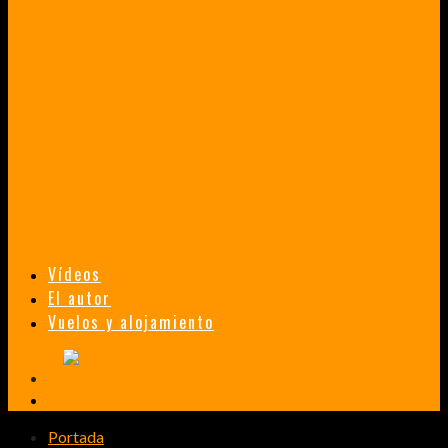
VENEZUELA EN UN MES
¡CHAMO TÚ ESTÁS LOCO!
TAILANDIA, MALASIA Y SINGAPUR EN 33 DÍAS
HISTORIAS DE UN PRIMER ENCUENTRO CON LA CULTURA ASIÁTICA
TRANSMONGOLIANO
UN FASCINANTE VIAJE EN TREN DESDE PEKÍN A SAN PETERSBURGO.
Vídeos
El autor
Vuelos y alojamiento
Portada