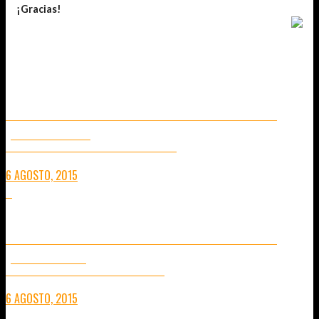
¡Gracias!
TAMBIÉN TE PUEDE INTERESAR...
EXPERIENCIA DE MEDITACIÓN VIPASANA EN CHIANG MAI
(SEGUNDA PARTE)
CONCIENCIA Y DESCUBRIMIENTO. 16 DÍAS FRENTE A UNO MISMO.
6 AGOSTO, 2015
4
EXPERIENCIA DE MEDITACIÓN VIPASANA EN CHIANG MAI
(PRIMERA PARTE)
16 DÍAS APRENDIENDO MEDITACIÓN EN UN TEMPLO BUDISTA
6 AGOSTO, 2015
4