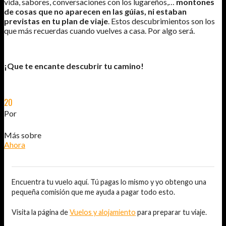
vida, sabores, conversaciones con los lugareños,…
montones
de cosas que no aparecen en las gúias, ni estaban
previstas en tu plan de viaje
. Estos descubrimientos son los
que más recuerdas cuando vuelves a casa. Por algo será.
¡Que te encante descubrir tu camino!
20
MAR
2011
Por
JOSÉ DAVID JURADO (@AITOR_VCA)
Más sobre
Ahora
Encuentra tu vuelo aquí. Tú pagas lo mismo y yo obtengo una
pequeña comisión que me ayuda a pagar todo esto.
Visita la página de
Vuelos y alojamiento
para preparar tu viaje.