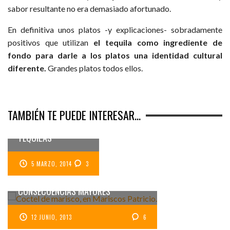
sabor resultante no era demasiado afortunado.
En definitiva unos platos -y explicaciones- sobradamente
positivos que utilizan
el tequila como ingrediente de
fondo para darle a los platos una identidad cultural
diferente.
Grandes platos todos ellos.
#MEXICANSPIRITSC
ULTURE 2014: UN
TAMBIÉN TE PUEDE INTERESAR...
ENCUENTRO CON
LOS MEJORES
TEQUILAS
5 MARZO, 2014
3
COMER MARISCO EN UN PUESTO DE
CARRETERA DE MÉXICO SIN
CONSECUENCIAS MAYORES
12 JUNIO, 2013
6