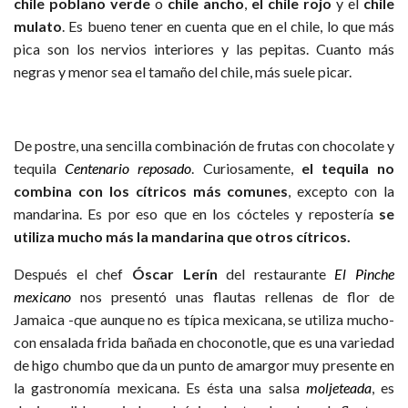
chile poblano verde
o
chile ancho
,
el chile rojo
y el
chile
mulato
. Es bueno tener en cuenta que en el chile, lo que más
pica son los nervios interiores y las pepitas. Cuanto más
negras y menor sea el tamaño del chile, más suele picar.
De postre, una sencilla combinación de frutas con chocolate y
tequila
Centenario
reposado
. Curiosamente,
el tequila no
combina con los cítricos más comunes
, excepto con la
mandarina. Es por eso que en los cócteles y repostería
se
utiliza mucho más la mandarina que otros cítricos.
Después el chef
Óscar Lerín
del restaurante
El Pinche
mexicano
nos presentó unas flautas rellenas de flor de
Jamaica -que aunque no es típica mexicana, se utiliza mucho-
con ensalada frida bañada en choconotle, que es una variedad
de higo chumbo que da un punto de amargor muy presente en
la gastronomía mexicana. Es ésta una salsa
moljeteada
, es