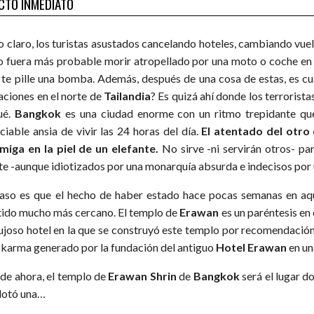
CTO INMEDIATO
o claro, los turistas asustados cancelando hoteles, cambiando vue
no fuera más probable morir atropellado por una moto o coche en c
 te pille una bomba. Además, después de una cosa de estas, es cu
aciones en el norte de
Tailandia
? Es quizá ahí donde los terrorist
ué.
Bangkok
es una ciudad enorme con un ritmo trepidante qu
ciable ansia de vivir las 24 horas del día.
El atentado del otro
miga en la piel de un elefante.
No sirve -ni servirán otros- p
te -aunque idiotizados por una monarquía absurda e indecisos por un
caso es que el hecho de haber estado hace pocas semanas en aq
tido mucho más cercano. El templo de
Erawan
es un paréntesis en 
lujoso hotel en la que se construyó este templo por recomendación 
 karma generado por la fundación del antiguo
Hotel Erawan
en un
de ahora, el templo de
Erawan Shrin
de
Bangkok
será el lugar 
lotó una…