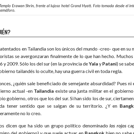
Templo Erawan Shrin, frente al lujoso hotel Grand Hyatt. Foto tomada desde el in
semáforo.
IÉN?
 atentados en Tailandia son los únicos del mundo -creo- que en su 
roristas se avergonzaran finalmente de lo que han hecho. Muchos 
 y 2009. Sólo los del sur (en la provincia de
Yala
y
Patani
) se sabe
obierno tailandés lo oculte, hay una guerra civil en toda regla.
onces, ¿quién sale beneficiado de semejante absurdidad? Pues ni
ierno actual -en
Tailandia
existe una junta militar en el gobierno
io gobierno, otros que los del sur. Si han sido los de sur, ciertame
da tener sentido que se salgan de su territorio. ¿Y en
Bangk
ceramente no lo creo.
os dicen que ha sido un grupo político denominado
los rojos
cap
migo del gobierno) y que suele actuar en
Bangkok
bien no sabe 