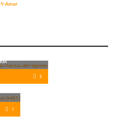
E BANGKOK O EL
RIA
0
NGKOK
7