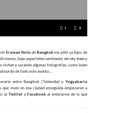
1
0
mplo
Erawan Shrin
de
Bangkok
me pilló ya lejos de
allí mismo, bajo aquel intercambiador del
sky train
y
 lo visitan y sacando algunas fotografías, como buen
 lo absurdo de todo este asunto…
horaria entre Bangkok (Tailandia) y
Yogyakarta
os que viven en esa ciudad enseguida empezaron a
do al
Twitter
y
Facebook
al enterarme de lo que