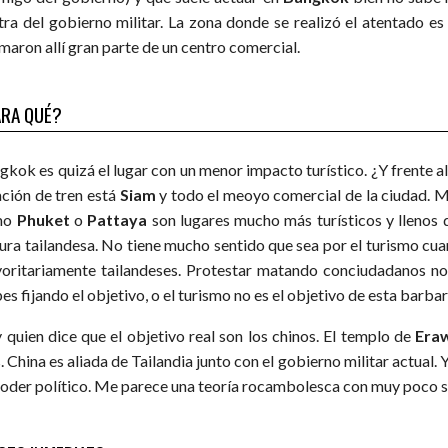
tra del gobierno militar. La zona donde se realizó el atentado e
maron allí gran parte de un centro comercial.
RA QUÉ?
gkok es quizá el lugar con un menor impacto turístico. ¿Y frente 
ación de tren está
Siam
y todo el meoyo comercial de la ciudad. M
mo
Phuket
o
Pattaya
son lugares mucho más turísticos y llenos 
tura tailandesa. No tiene mucho sentido que sea por el turismo cu
oritariamente tailandeses. Protestar matando conciudadanos n
es fijando el objetivo, o el turismo no es el objetivo de esta barba
 quien dice que el objetivo real son los chinos. El templo de
Era
. China es aliada de Tailandia junto con el gobierno militar actual. 
poder político. Me parece una teoría rocambolesca con muy poco s