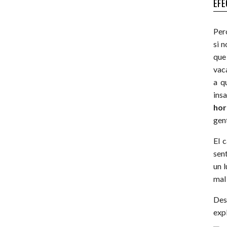
EFE
Per
si 
que
vac
a q
insa
hor
gen
El 
sen
un 
mal
Des
exp