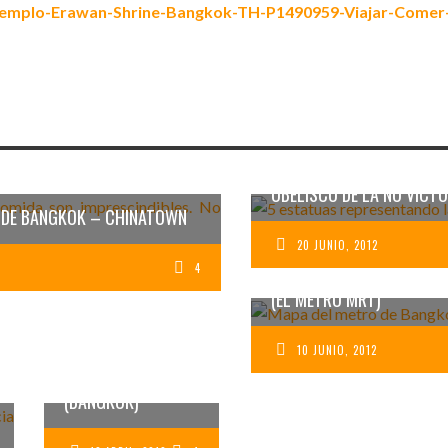
VICTORY MONUMENT D
OBELISCO DE LA NO VICTO
O DE BANGKOK – CHINATOWN
20 JUNIO, 2012
4
CÓMO MOVERSE POR BA
(EL METRO MRT)
LA HISTORIA DEL
BUDA DE ORO
MACIZO DEL WAT
10 JUNIO, 2012
TRAIMIT
(BANGKOK)