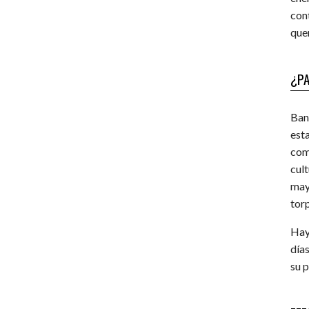
con
que
¿PA
Ban
est
co
cul
may
torp
Hay
días
su 