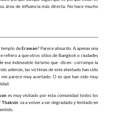
s su área de influencia más directa. No hace mucho
al templo de
Erawan
? Parece absurdo. A apenas una
e refiero a que otros sitios de Bangkok o ciudades
de ese indeseable turismo que -dicen- corrompe la
ando además, las víctimas de este atentado han sido
o me parece muy acertado. O es que han sido muy
ridad.
wan
es muy visitado por esta comunidad todos los
Y
Thaksin
va a volver a ser degradado y limitado en
entido.