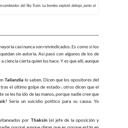
tercambiador del Sky Train. La bomba explotó debajo, junto al
mayoría casi nunca son reivindicados. Es como si los
quedan sin autoría. Así pasó con algunos de los de
 a ciencia cierta quien los hace. Y es que allí, aunque
 en
Tailandia
lo saben. Dicen que los opositores del
 tras el último golpe de estado-, otros dicen que el
nte se les ha ido de las manos, porque nadie cree que
ok
? Sería un suicidio político para su causa. Yo
itaneados por
Thaksin
(el jefe de la oposición y
nadie porqué aunque digan que es porque están en