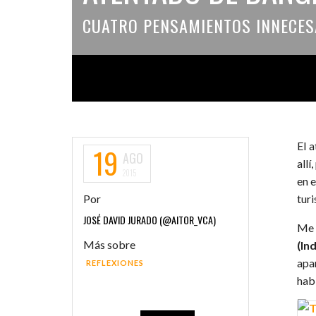
CUATRO PENSAMIENTOS INNECES
El 
19
AGO
all
2015
en 
Por
turi
JOSÉ DAVID JURADO (@AITOR_VCA)
Me 
Más sobre
(In
apa
REFLEXIONES
hab