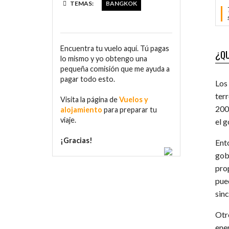
TEMAS:
BANGKOK
Encuentra tu vuelo aquí. Tú pagas
¿QU
lo mismo y yo obtengo una
pequeña comisión que me ayuda a
pagar todo esto.
Los
ter
Visita la página de
Vuelos y
2006
alojamiento
para preparar tu
viaje.
el g
¡Gracias!
Ent
gob
prop
pue
sin
Otr
ene