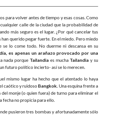
los para volver antes de tiempo y esas cosas. Como
ualquier calle de la ciudad que la probabilidad de
ando más seguro es el lugar. ¿Por qué cancelar tus
as han querido pegar fuerte. En el miedo. Pero miedo
e se lo come todo. No duerme ni descansa en su
 día, es apenas un arañazo provocado por una
ara nada porque
Tailandia
es mucha
Tailandia
y su
 futuro político incierto- así se lo merecen.
uel mismo lugar ha hecho que el atentado lo haya
el caótico y ruidoso
Bangkok.
Una esquina frente a
del monje (o quien fuera) de turno para eliminar el
a fecha no propicia para ello.
donde pusieron tres bombas y afortunadamente sólo