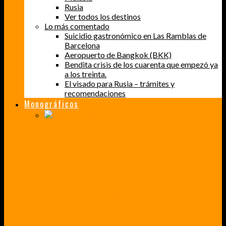
Rusia
Ver todos los destinos
Lo más comentado
Suicidio gastronómico en Las Ramblas de
Barcelona
Aeropuerto de Bangkok (BKK)
Bendita crisis de los cuarenta que empezó ya
a los treinta.
El visado para Rusia – trámites y
recomendaciones
Monográficos
PERDER EL MIEDO A VOLAR
CÓMO SUPERÉ UN MIEDO QUE CADA VEZ MÁS, ESTABA AFECTANDO A MIS VIAJES
BAJA CALIFORNIA SUR
UN VIAJE A TRAVÉS DE LOS COLORES MÁS INTENSOS DE MÉXICO