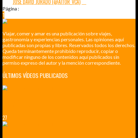
POR:
JOSÉ DAVID JURADO (@AITOR_VCA)
10
Página :
1
2
3
4
…
48
Viajar, comer y amar es una publicación sobre viajes,
gastronomía y experiencias personales. Las opiniones aquí
publicadas son propias y libres. Reservados todos los derechos.
Queda terminantemente prohibido reproducir, copiar o
modificar ninguno de los contenidos aquí publicados sin
permiso expreso del autor y la mención correspondiente.
ÚLTIMOS VÍDEOS PUBLICADOS
LILLE CIUDAD ARTÍSTICA
CUATRO VISITAS QUE TIENES QUE HACER EN LILLE EN 2015
27
VERSALLES Y SUS ALREDEDORES