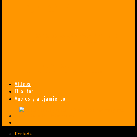
VENEZUELA EN UN MES
¡CHAMO TÚ ESTÁS LOCO!
TAILANDIA, MALASIA Y SINGAPUR EN 33 DÍAS
HISTORIAS DE UN PRIMER ENCUENTRO CON LA CULTURA ASIÁTICA
TRANSMONGOLIANO
UN FASCINANTE VIAJE EN TREN DESDE PEKÍN A SAN PETERSBURGO.
Vídeos
El autor
Vuelos y alojamiento
Portada