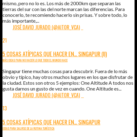
mismo, pero no lo es. Los más de 2000km que separan las
tierras del sur con las del norte marcan las diferencias. Para
conocerlo, te recomiendo hacerlo sin prisas. Y sobre todo, lo
más importante,...
POR:
JOSÉ DAVID JURADO (@AITOR_VCA)
7
21
SEP
2015
5 COSAS ATÍPICAS QUE HACER EN… SINGAPUR (II)
MÁS IDEAS PARA NO HACER LO QUE TODO EL MUNDO HACE
Singapur tiene muchas cosas para descubrir. Fuera de lo más
obvio y típico, hay otros muchos lugares en los que disfrutar de
la ciudad. Estos son otros 5 ejemplos: One Altitude A todos nos
gusta darnos un gusto de vez en cuando. One Altitude es...
POR:
JOSÉ DAVID JURADO (@AITOR_VCA)
0
13
SEP
2015
5 COSAS ATÍPICAS QUE HACER EN… SINGAPUR
IDEAS PARA SALIRSE DE LA RUTINA TURÍSTICA