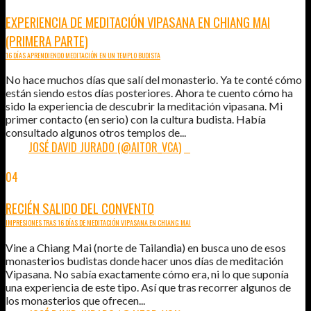
EXPERIENCIA DE MEDITACIÓN VIPASANA EN CHIANG MAI
(PRIMERA PARTE)
16 DÍAS APRENDIENDO MEDITACIÓN EN UN TEMPLO BUDISTA
No hace muchos días que salí del monasterio. Ya te conté cómo
están siendo estos días posteriores. Ahora te cuento cómo ha
sido la experiencia de descubrir la meditación vipasana. Mi
primer contacto (en serio) con la cultura budista. Había
consultado algunos otros templos de...
POR:
JOSÉ DAVID JURADO (@AITOR_VCA)
4
04
AGO
2015
RECIÉN SALIDO DEL CONVENTO
IMPRESIONES TRAS 16 DÍAS DE MEDITACIÓN VIPASANA EN CHIANG MAI
Vine a Chiang Mai (norte de Tailandia) en busca uno de esos
monasterios budistas donde hacer unos días de meditación
Vipasana. No sabía exactamente cómo era, ni lo que suponía
una experiencia de este tipo. Así que tras recorrer algunos de
los monasterios que ofrecen...