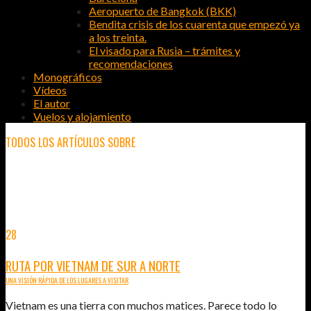
Aeropuerto de Bangkok (BKK)
Bendita crisis de los cuarenta que empezó ya
a los treinta.
El visado para Rusia – trámites y
recomendaciones
Monográficos
Vídeos
El autor
Vuelos y alojamiento
TODOS LOS ARTÍCULOS SOBRE
VIAJAR A
28
SEP
2015
RUTA POR VIETNAM DE SUR A NORTE
UNA VISIÓN RÁPIDA DE LOS LUGARES A VISITAR
Vietnam es una tierra con muchos matices. Parece todo lo