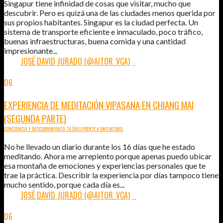
Singapur tiene infinidad de cosas que visitar, mucho que
descubrir. Pero es quizá una de las ciudades menos querida por
sus propios habitantes. Singapur es la ciudad perfecta. Un
sistema de transporte eficiente e inmaculado, poco tráfico,
buenas infraestructuras, buena comida y una cantidad
impresionante...
POR:
JOSÉ DAVID JURADO (@AITOR_VCA)
7
06
AGO
2015
EXPERIENCIA DE MEDITACIÓN VIPASANA EN CHIANG MAI
(SEGUNDA PARTE)
CONCIENCIA Y DESCUBRIMIENTO. 16 DÍAS FRENTE A UNO MISMO.
No he llevado un diario durante los 16 días que he estado
meditando. Ahora me arrepiento porque apenas puedo ubicar
esa montaña de emociones y experiencias personales que te
trae la práctica. Describir la experiencia por días tampoco tiene
mucho sentido, porque cada día es...
POR:
JOSÉ DAVID JURADO (@AITOR_VCA)
4
06
AGO
2015