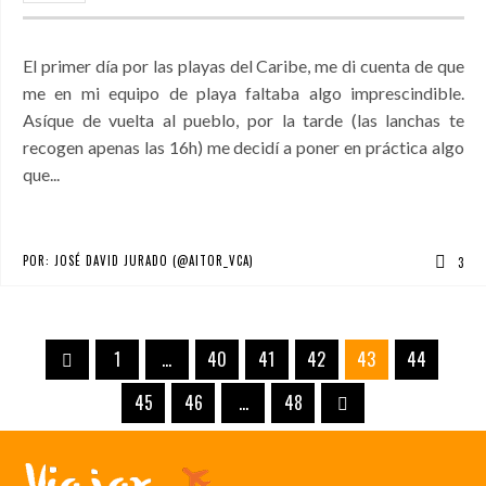
El primer día por las playas del Caribe, me di cuenta de que
me en mi equipo de playa faltaba algo imprescindible.
Asíque de vuelta al pueblo, por la tarde (las lanchas te
recogen apenas las 16h) me decidí a poner en práctica algo
que...
POR:
JOSÉ DAVID JURADO (@AITOR_VCA)
3
1
…
40
41
42
43
44
45
46
…
48