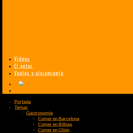
TAILANDIA, MALASIA Y SINGAPUR EN 33 DÍAS
HISTORIAS DE UN PRIMER ENCUENTRO CON LA CULTURA ASIÁTICA
TRANSMONGOLIANO
UN FASCINANTE VIAJE EN TREN DESDE PEKÍN A SAN PETERSBURGO.
Vídeos
El autor
Vuelos y alojamiento
Portada
Temas
Gastronomía
Comer en Barcelona
Comer en Bilbao
Comer en Gijón