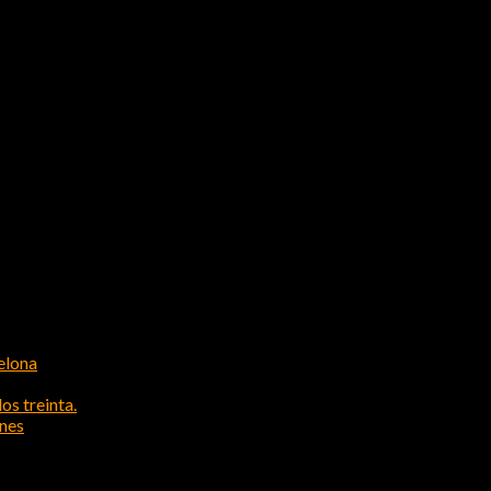
elona
os treinta.
ones