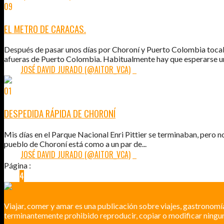
09
MAR
2011
EL METRO DE CARACAS.
Después de pasar unos días por Choroní y Puerto Colombia tocaba
afueras de Puerto Colombia. Habitualmente hay que esperarse un
POR:
JOSÉ DAVID JURADO (@AITOR_VCA)
8
01
MAR
2011
DESPEDIDA RÁPIDA DE CHORONÍ
Mis días en el Parque Nacional Enri Pittier se terminaban, pero n
pueblo de Choroní está como a un par de...
POR:
JOSÉ DAVID JURADO (@AITOR_VCA)
2
Página :
1
2
3
4
5
6
7
Viajar, comer y amar es una publicación sobre viajes, gastronomí
terminantemente prohibido reproducir, copiar o modificar ningun