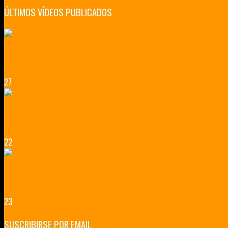
ÚLTIMOS VÍDEOS PUBLICADOS
LILLE CIUDAD ARTÍSTICA
CUATRO VISITAS QUE TIENES QUE HACER EN LILLE EN 2015
27
VERSALLES Y SUS ALREDEDORES
DICEN QUE MUCHO MÁS QUE UN CASTILLO
22
RENNES Y ANGERS CIUDADES DE MADERA Y PIEDRA
UNA ESCAPADA POR LA CAPITAL BORGOÑA
23
SUSCRIBIRSE POR EMAIL