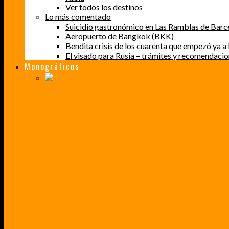
Ver todos los destinos
Lo más comentado
Suicidio gastronómico en Las Ramblas de Barc
Aeropuerto de Bangkok (BKK)
Bendita crisis de los cuarenta que empezó ya a l
El visado para Rusia – trámites y recomendaci
Monográficos
PERDER EL MIEDO A VOLAR
CÓMO SUPERÉ UN MIEDO QUE CADA VEZ MÁS, ESTABA AFECTANDO A MIS VIAJES
BAJA CALIFORNIA SUR
UN VIAJE A TRAVÉS DE LOS COLORES MÁS INTENSOS DE MÉXICO
VENEZUELA EN UN MES
¡CHAMO TÚ ESTÁS LOCO!