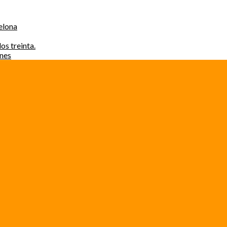
elona
os treinta.
ones