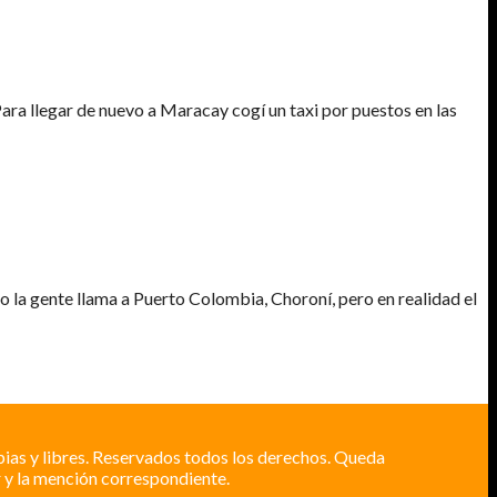
ra llegar de nuevo a Maracay cogí un taxi por puestos en las
o la gente llama a Puerto Colombia, Choroní, pero en realidad el
pias y libres. Reservados todos los derechos. Queda
 y la mención correspondiente.