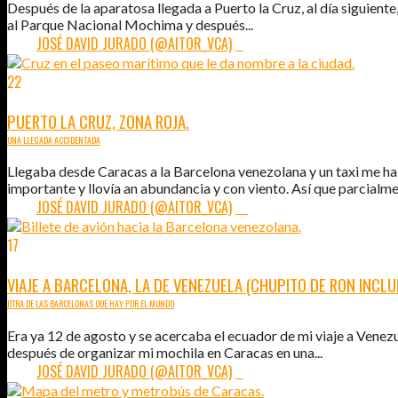
Después de la aparatosa llegada a Puerto la Cruz, al día siguiente
al Parque Nacional Mochima y después...
POR:
JOSÉ DAVID JURADO (@AITOR_VCA)
4
22
MAR
2011
PUERTO LA CRUZ, ZONA ROJA.
UNA LLEGADA ACCIDENTADA
Llegaba desde Caracas a la Barcelona venezolana y un taxi me ha
importante y llovía an abundancia y con viento. Así que parcialme
POR:
JOSÉ DAVID JURADO (@AITOR_VCA)
21
17
MAR
2011
VIAJE A BARCELONA, LA DE VENEZUELA (CHUPITO DE RON INCLU
OTRA DE LAS BARCELONAS QUE HAY POR EL MUNDO
Era ya 12 de agosto y se acercaba el ecuador de mi viaje a Vene
después de organizar mi mochila en Caracas en una...
POR:
JOSÉ DAVID JURADO (@AITOR_VCA)
4