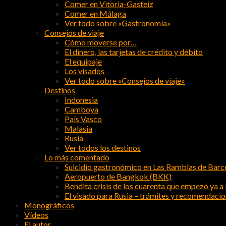
Comer en Vitoria-Gasteiz
Comer en Málaga
Ver todo sobre «Gastronomía»
Consejos de viaje
Cómo moverse por…
El dinero, las tarjetas de crédito y débito
El equipaje
Los visados
Ver todo sobre «Consejos de viaje»
Destinos
Indonesia
Camboya
País Vasco
Malasia
Rusia
Ver todos los destinos
Lo más comentado
Suicidio gastronómico en Las Ramblas de Barc
Aeropuerto de Bangkok (BKK)
Bendita crisis de los cuarenta que empezó ya a l
El visado para Rusia – trámites y recomendaci
Monográficos
Vídeos
El autor