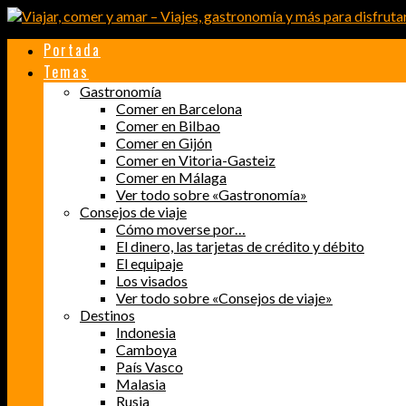
Portada
Temas
Gastronomía
Comer en Barcelona
Comer en Bilbao
Comer en Gijón
Comer en Vitoria-Gasteiz
Comer en Málaga
Ver todo sobre «Gastronomía»
Consejos de viaje
Cómo moverse por…
El dinero, las tarjetas de crédito y débito
El equipaje
Los visados
Ver todo sobre «Consejos de viaje»
Destinos
Indonesia
Camboya
País Vasco
Malasia
Rusia