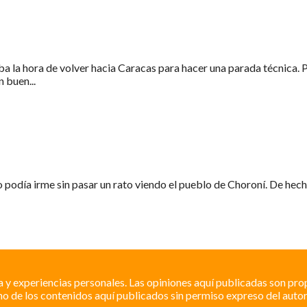
 la hora de volver hacia Caracas para hacer una parada técnica. Pa
 buen...
o podía irme sin pasar un rato viendo el pueblo de Choroní. De hech
a y experiencias personales. Las opiniones aquí publicadas son pro
o de los contenidos aquí publicados sin permiso expreso del autor