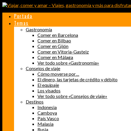
Portada
Temas
Gastronomía
Comer en Barcelona
Comer en Bilbao
Comer en Gijón
Comer en Vitoria-Gasteiz
Comer en Málaga
Ver todo sobre «Gastronomía»
Consejos de viaje
Cómo moverse por…
El dinero, las tarjetas de crédito y débito
El equipaje
Los visados
Ver todo sobre «Consejos de viaje»
Destinos
Indonesia
Camboya
País Vasco
Malasia
Rusia