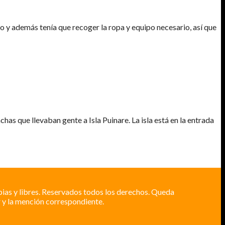
o y además tenía que recoger la ropa y equipo necesario, así que
has que llevaban gente a Isla Puinare. La isla está en la entrada
pias y libres. Reservados todos los derechos. Queda
 y la mención correspondiente.