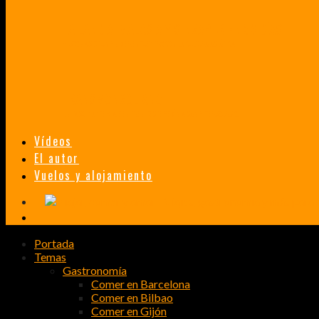
TAILANDIA, MALASIA Y SINGAPUR EN 33 DÍAS
HISTORIAS DE UN PRIMER ENCUENTRO CON LA CULTURA ASIÁTICA
TRANSMONGOLIANO
UN FASCINANTE VIAJE EN TREN DESDE PEKÍN A SAN PETERSBURGO.
Vídeos
El autor
Vuelos y alojamiento
Portada
Temas
Gastronomía
Comer en Barcelona
Comer en Bilbao
Comer en Gijón