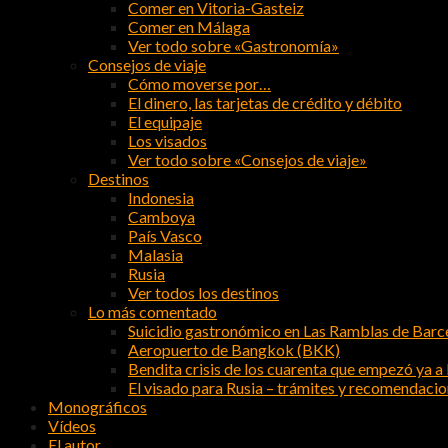
Comer en Vitoria-Gasteiz
Comer en Málaga
Ver todo sobre «Gastronomía»
Consejos de viaje
Cómo moverse por…
El dinero, las tarjetas de crédito y débito
El equipaje
Los visados
Ver todo sobre «Consejos de viaje»
Destinos
Indonesia
Camboya
País Vasco
Malasia
Rusia
Ver todos los destinos
Lo más comentado
Suicidio gastronómico en Las Ramblas de Barc
Aeropuerto de Bangkok (BKK)
Bendita crisis de los cuarenta que empezó ya a l
El visado para Rusia – trámites y recomendaci
Monográficos
Vídeos
El autor