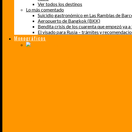
Ver todos los destinos
Lo más comentado
Suicidio gastronómico en Las Ramblas de Barc
Aeropuerto de Bangkok (BKK)
Bendita crisis de los cuarenta que empezó ya a l
El visado para Rusia – trámites y recomendaci
Monográficos
PERDER EL MIEDO A VOLAR
CÓMO SUPERÉ UN MIEDO QUE CADA VEZ MÁS, ESTABA AFECTANDO A MIS VIAJES
BAJA CALIFORNIA SUR
UN VIAJE A TRAVÉS DE LOS COLORES MÁS INTENSOS DE MÉXICO
VENEZUELA EN UN MES
¡CHAMO TÚ ESTÁS LOCO!