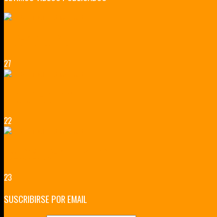
LILLE CIUDAD ARTÍSTICA
CUATRO VISITAS QUE TIENES QUE HACER EN LILLE EN 2015
27
VERSALLES Y SUS ALREDEDORES
DICEN QUE MUCHO MÁS QUE UN CASTILLO
22
RENNES Y ANGERS CIUDADES DE MADERA Y PIEDRA
UNA ESCAPADA POR LA CAPITAL BORGOÑA
23
SUSCRIBIRSE POR EMAIL