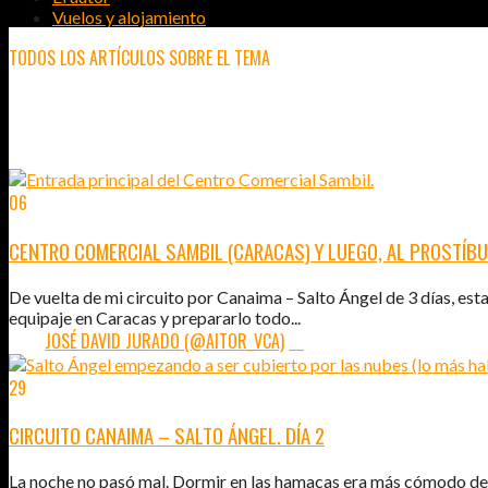
Vuelos y alojamiento
TODOS LOS ARTÍCULOS SOBRE EL TEMA
VIAJE A VENEZUELA EN UN MES
06
ABR
2011
CENTRO COMERCIAL SAMBIL (CARACAS) Y LUEGO, AL PROSTÍB
De vuelta de mi circuito por Canaima – Salto Ángel de 3 días, est
equipaje en Caracas y prepararlo todo...
POR:
JOSÉ DAVID JURADO (@AITOR_VCA)
16
29
MAR
2011
CIRCUITO CANAIMA – SALTO ÁNGEL. DÍA 2
La noche no pasó mal. Dormir en las hamacas era más cómodo de l