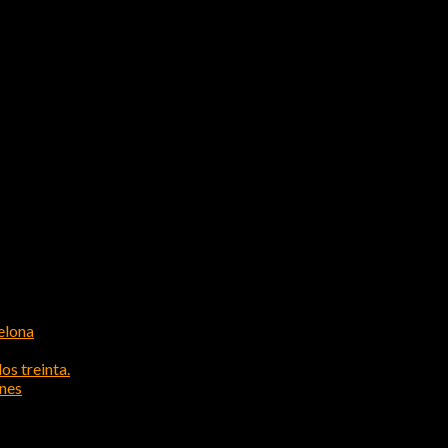
elona
os treinta.
ones