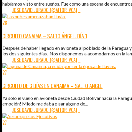
habíamos visto entre sueños. Fue como una escena de encuentros.
POR:
JOSÉ DAVID JURADO (@AITOR_VCA)
8
28
MAR
2011
CIRCUITO CANAIMA – SALTO ÁNGEL. DÍA 1
Después de haber llegado en avioneta al poblado de la Paragua y
los dos siguientes días. Nos disponemos a acomodarnos en la lanc
POR:
JOSÉ DAVID JURADO (@AITOR_VCA)
6
27
MAR
2011
CIRCUITO DE 3 DÍAS EN CANAIMA – SALTO ANGEL
Ya sólo el vuelo en avioneta desde Ciudad Bolívar hacia la Paragu
emoción! Miedo me daba pisar alguno de...
POR:
JOSÉ DAVID JURADO (@AITOR_VCA)
7
27
MAR
2011