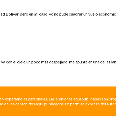
dad Bolivar, pero en mi caso, yo no pude cuadrar un vuelo económic
, ya con el cielo un poco más despejado, me apunté en una de las lanc
a y experiencias personales. Las opiniones aquí publicadas son pro
o de los contenidos aquí publicados sin permiso expreso del autor