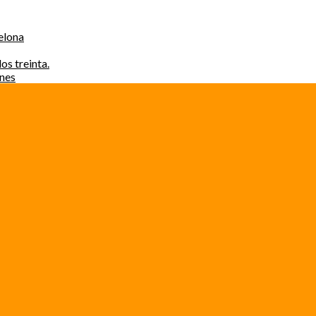
elona
os treinta.
ones