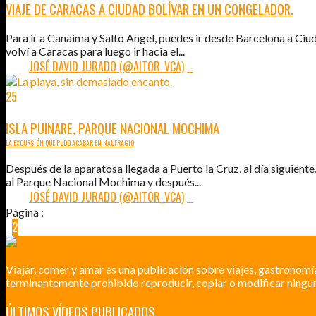
VIAJE DE CARACAS A CIUDAD BOLÍVAR EN UN CONGELADOR.
Para ir a Canaima y Salto Angel, puedes ir desde Barcelona a Ciu
volví a Caracas para luego ir hacia el...
POR:
JOSÉ DAVID JURADO (@AITOR_VCA)
6
25
MAR
2011
ISLA PUINARE, PARQUE NACIONAL MOCHIMA
LA EXCURSIÓN QUE PUDO ACABAR EN NAUFRAGIO
Después de la aparatosa llegada a Puerto la Cruz, al día siguiente
al Parque Nacional Mochima y después...
POR:
JOSÉ DAVID JURADO (@AITOR_VCA)
4
Página :
1
2
3
4
5
Viajar, comer y amar es una publicación sobre viajes, gastronomí
terminantemente prohibido reproducir, copiar o modificar ningun
ÚLTIMOS VÍDEOS PUBLICADOS