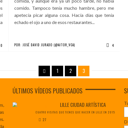
ue
comida, y aunque era ya un poco tarde, no había
es
comido. Tampoco tenía mucho hambre, pero me
el
apetecía picar alguna cosa. Hacía días que tenía
ta
echado el ojo a uno de esos restaurantes...
POR:
JOSÉ DAVID JURADO (@AITOR_VCA)
0
4
1
2
3
ÚLTIMOS VÍDEOS PUBLICADOS
S
T
LILLE CIUDAD ARTÍSTICA
es,
as
CUATRO VISITAS QUE TIENES QUE HACER EN LILLE EN 2015
s.
27
Di
da