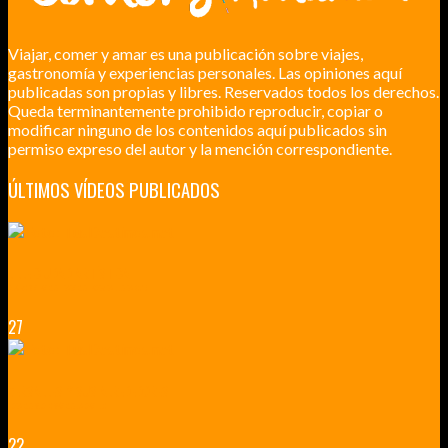
Viajar, comer y amar es una publicación sobre viajes,
gastronomía y experiencias personales. Las opiniones aquí
publicadas son propias y libres. Reservados todos los derechos.
Queda terminantemente prohibido reproducir, copiar o
modificar ninguno de los contenidos aquí publicados sin
permiso expreso del autor y la mención correspondiente.
ÚLTIMOS VÍDEOS PUBLICADOS
LILLE CIUDAD ARTÍSTICA
CUATRO VISITAS QUE TIENES QUE HACER EN LILLE EN 2015
27
VERSALLES Y SUS ALREDEDORES
DICEN QUE MUCHO MÁS QUE UN CASTILLO
22