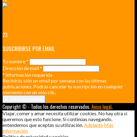
RENNES Y ANGERS CIUDADES DE MADERA Y PIEDRA
UNA ESCAPADA POR LA CAPITAL BORGOÑA
23
SUSCRIBIRSE POR EMAIL
Tu nombre
*
Dirección de mail
*
*
Información requerida
Recibirás sólo un email por semana con las últimas
publicaciones. Podrás cancelar tu suscripción en cualquier
momento con un sólo clic.
Copyright © - Todos los derechos reservados.
Aviso legal
.
Viajar, comer y amar necesita utilizar cookies. No hay otra si
queremos que esto funcione. Si continúas navegando,
entendemos que aceptas su utilización.
Adelante
Más
información
Politica de privacidad y cookies