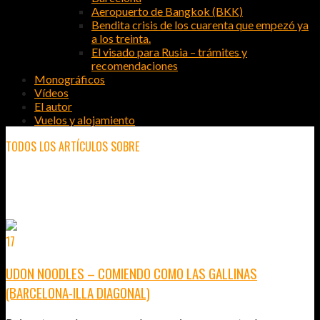
Aeropuerto de Bangkok (BKK)
Bendita crisis de los cuarenta que empezó ya
a los treinta.
El visado para Rusia – trámites y
recomendaciones
Monográficos
Vídeos
El autor
Vuelos y alojamiento
TODOS LOS ARTÍCULOS SOBRE
DÓNDE COMER EN BARCELONA
17
JUN
2011
UDON NOODLES – COMIENDO COMO LAS GALLINAS
(BARCELONA-ILLA DIAGONAL)