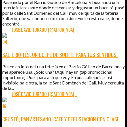
Paseando por el Barrio Gótico de Barcelona, y buscando una
tetería interesante donde descansar y degustar un buen té, pasé
por la calle Sant Domènec del Call, muy cerquita de la tetería
Salterio, que ya conocí en otra ocasión. Fue en esta calle, donde
encontré...
POR:
JOSÉ DAVID JURADO (@AITOR_VCA)
2
04
ABR
2011
SALTERIO TÉS, UN GOLPE DE SUERTE PARA TUS SENTIDOS.
Busco en Internet una tetería en el Barrio Gótico de Barcelona y
me aparece una. ¿Sólo una? (Aquí hay un gap promocional
importante). Pues para allá que voy. En una callejuela, casi
invisible, sale otra, la calle Sant Domènch del Call. Muy cerquita
de la...
POR:
JOSÉ DAVID JURADO (@AITOR_VCA)
5
16
MAR
2011
CRUSTÓ, PAN ARTESANO, CAFÉ Y DEGUSTACIÓN CON CLASE.