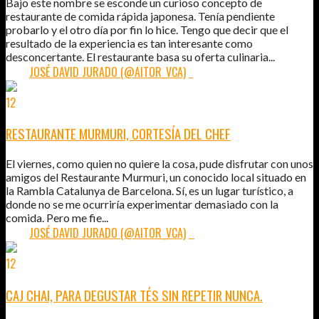
Bajo este nombre se esconde un curioso concepto de
restaurante de comida rápida japonesa. Tenía pendiente
probarlo y el otro día por fin lo hice. Tengo que decir que el
resultado de la experiencia es tan interesante como
desconcertante. El restaurante basa su oferta culinaria...
POR:
JOSÉ DAVID JURADO (@AITOR_VCA)
1
12
JUN
2011
RESTAURANTE MURMURI, CORTESÍA DEL CHEF
El viernes, como quien no quiere la cosa, pude disfrutar con unos
amigos del Restaurante Murmuri, un conocido local situado en
la Rambla Catalunya de Barcelona. Sí, es un lugar turístico, a
donde no se me ocurriría experimentar demasiado con la
comida. Pero me fie...
POR:
JOSÉ DAVID JURADO (@AITOR_VCA)
3
12
ABR
2011
CAJ CHAI, PARA DEGUSTAR TÉS SIN REPETIR NUNCA.