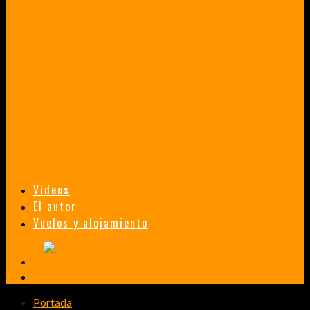
VENEZUELA EN UN MES
¡CHAMO TÚ ESTÁS LOCO!
TAILANDIA, MALASIA Y SINGAPUR EN 33 DÍAS
HISTORIAS DE UN PRIMER ENCUENTRO CON LA CULTURA ASIÁTICA
TRANSMONGOLIANO
UN FASCINANTE VIAJE EN TREN DESDE PEKÍN A SAN PETERSBURGO.
Vídeos
El autor
Vuelos y alojamiento
Portada