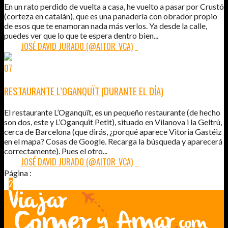
En un rato perdido de vuelta a casa, he vuelto a pasar por Crustó
(corteza en catalán), que es una panadería con obrador propio
de esos que te enamoran nada más verlos. Ya desde la calle,
puedes ver que lo que te espera dentro bien...
POR:
JOSÉ DAVID JURADO (@AITOR_VCA)
1
07
FEB
2011
RESTAURANTE L’OGANQUÏT (DURANTE EL DÍA)
El restaurante L’Oganquït, es un pequeño restaurante (de hecho
son dos, este y L’Oganquït Petit), situado en Vilanova i la Geltrú,
cerca de Barcelona (que dirás, ¿porqué aparece Vitoria Gastéiz
en el mapa? Cosas de Google. Recarga la búsqueda y aparecerá
correctamente). Pues el otro...
POR:
JOSÉ DAVID JURADO (@AITOR_VCA)
2
Página :
1
2
3