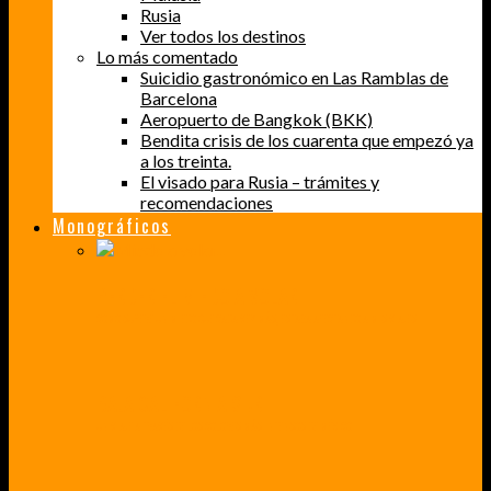
Rusia
Ver todos los destinos
Lo más comentado
Suicidio gastronómico en Las Ramblas de
Barcelona
Aeropuerto de Bangkok (BKK)
Bendita crisis de los cuarenta que empezó ya
a los treinta.
El visado para Rusia – trámites y
recomendaciones
Monográficos
PERDER EL MIEDO A VOLAR
CÓMO SUPERÉ UN MIEDO QUE CADA VEZ MÁS, ESTABA AFECTANDO A MIS VIAJES
BAJA CALIFORNIA SUR
UN VIAJE A TRAVÉS DE LOS COLORES MÁS INTENSOS DE MÉXICO