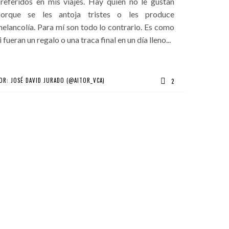
referidos en mis viajes. Hay quien no le gustan
porque se les antoja tristes o les produce
elancolía. Para mí son todo lo contrario. Es como
i fueran un regalo o una traca final en un día lleno...
OR:
JOSÉ DAVID JURADO (@AITOR_VCA)
2