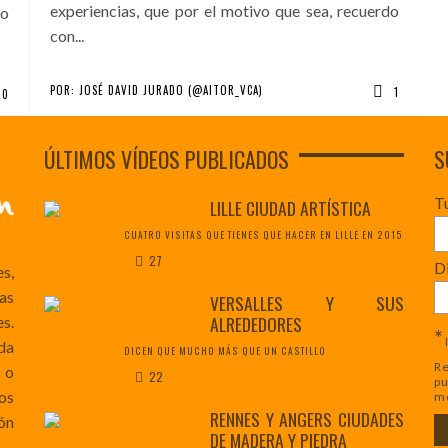
experiencias, que por el motivo que sea, recuerdo
 o
con...
POR:
JOSÉ DAVID JURADO (@AITOR_VCA)
1
10
ÚLTIMOS VÍDEOS PUBLICADOS
S
T
LILLE CIUDAD ARTÍSTICA
CUATRO VISITAS QUE TIENES QUE HACER EN LILLE EN 2015
27
Di
es,
as
VERSALLES Y SUS
ALREDEDORES
s.
*
da
DICEN QUE MUCHO MÁS QUE UN CASTILLO
Re
 o
22
pu
os
mo
RENNES Y ANGERS CIUDADES
ón
DE MADERA Y PIEDRA