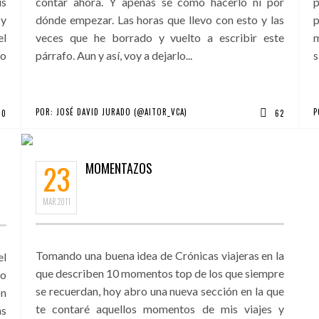
us
contar ahora. Y apenas sé cómo hacerlo ni por
p
 y
dónde empezar. Las horas que llevo con esto y las
el
veces que he borrado y vuelto a escribir este
m
mo
párrafo. Aun y así, voy a dejarlo...
s
POR:
JOSÉ DAVID JURADO (@AITOR_VCA)
P
0
62
23
MOMENTAZOS
S
MAR
2011
Tomando una buena idea de Crónicas viajeras en la
el
que describen 10 momentos top de los que siempre
do
se recuerdan, hoy abro una nueva sección en la que
on
te contaré aquellos momentos de mis viajes y
ás