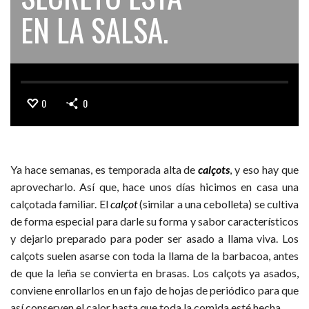
EN LA SALSA.
0
0
Ya hace semanas, es temporada alta de
calçots
, y eso hay que
aprovecharlo. Así que, hace unos días hicimos en casa una
calçotada familiar. El
calçot
(similar a una cebolleta) se cultiva
de forma especial para darle su forma y sabor característicos
y dejarlo preparado para poder ser asado a llama viva. Los
calçots suelen asarse con toda la llama de la barbacoa, antes
de que la leña se convierta en brasas. Los calçots ya asados,
conviene enrollarlos en un fajo de hojas de periódico para que
así conserven el calor hasta que toda la comida esté hecha.