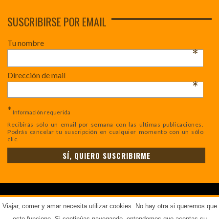
SUSCRIBIRSE POR EMAIL
Tu nombre
*
Dirección de mail
*
*
Información requerida
Recibirás sólo un email por semana con las últimas publicaciones.
Podrás cancelar tu suscripción en cualquier momento con un sólo
clic.
COPYRIGHT © - TODOS LOS DERECHOS RESERVADOS.
AVISO LEGAL
.
Viajar, comer y amar necesita utilizar cookies. No hay otra si queremos que
esto funcione. Si continúas navegando, entendemos que aceptas su