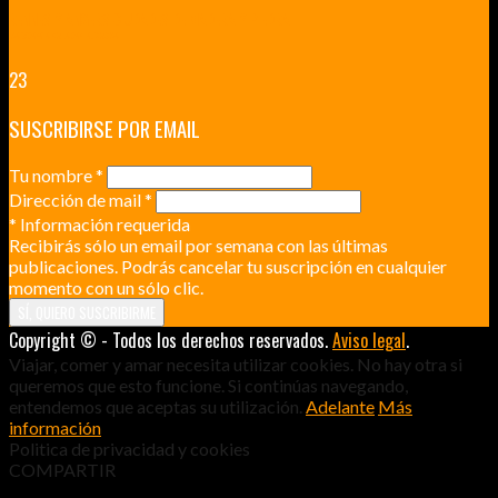
RENNES Y ANGERS CIUDADES DE MADERA Y PIEDRA
UNA ESCAPADA POR LA CAPITAL BORGOÑA
23
SUSCRIBIRSE POR EMAIL
Tu nombre
*
Dirección de mail
*
*
Información requerida
Recibirás sólo un email por semana con las últimas
publicaciones. Podrás cancelar tu suscripción en cualquier
momento con un sólo clic.
Copyright © - Todos los derechos reservados.
Aviso legal
.
Viajar, comer y amar necesita utilizar cookies. No hay otra si
queremos que esto funcione. Si continúas navegando,
entendemos que aceptas su utilización.
Adelante
Más
información
Politica de privacidad y cookies
COMPARTIR