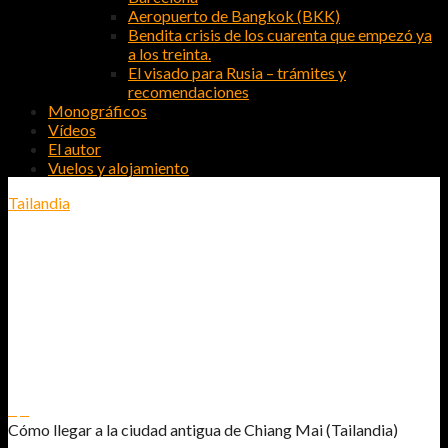
Aeropuerto de Bangkok (BKK)
Bendita crisis de los cuarenta que empezó ya
a los treinta.
El visado para Rusia – trámites y
recomendaciones
Monográficos
Vídeos
El autor
Vuelos y alojamiento
Tailandia
CÓMO LLEGAR A LA CIUDAD
ANTIGUA DE CHIANG MAI
(TAILANDIA)
0
0
Cómo llegar a la ciudad antigua de Chiang Mai (Tailandia)