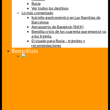
Rusia
Ver todos los destinos
Lo más comentado
Suicidio gastronómico en Las Ramblas de
Barcelona
Aeropuerto de Bangkok (BKK)
Bendita crisis de los cuarenta que empezó ya
a los treinta.
El visado para Rusia – trámites y
recomendaciones
Monográficos
PERDER EL MIEDO A VOLAR
CÓMO SUPERÉ UN MIEDO QUE CADA VEZ MÁS, ESTABA AFECTANDO A MIS VIAJES
BAJA CALIFORNIA SUR
UN VIAJE A TRAVÉS DE LOS COLORES MÁS INTENSOS DE MÉXICO