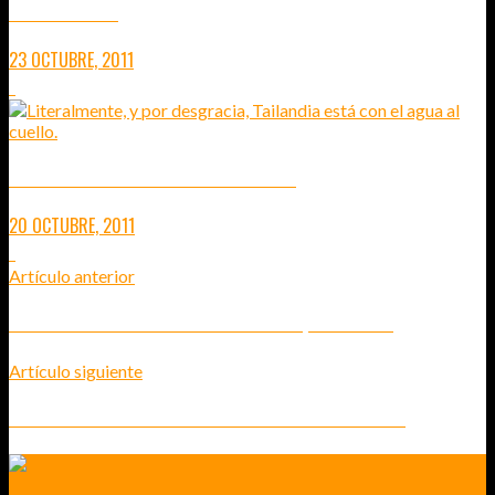
PHITSANULOK
23 OCTUBRE, 2011
1
GRAVES INUNDACIONES EN TAILANDIA
20 OCTUBRE, 2011
1
Artículo anterior
#TBMAGP CONVERSACIÓN VIAJERA: TÚ LEES, TÚ DECIDES.
Artículo siguiente
CHIANG MAI: EXCURSIÓN EN MOTO AL TEMPLO DOI SUTHEP