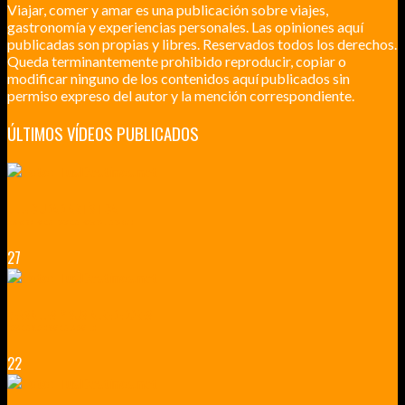
Viajar, comer y amar es una publicación sobre viajes,
gastronomía y experiencias personales. Las opiniones aquí
publicadas son propias y libres. Reservados todos los derechos.
Queda terminantemente prohibido reproducir, copiar o
modificar ninguno de los contenidos aquí publicados sin
permiso expreso del autor y la mención correspondiente.
ÚLTIMOS VÍDEOS PUBLICADOS
LILLE CIUDAD ARTÍSTICA
CUATRO VISITAS QUE TIENES QUE HACER EN LILLE EN 2015
27
VERSALLES Y SUS ALREDEDORES
DICEN QUE MUCHO MÁS QUE UN CASTILLO
22