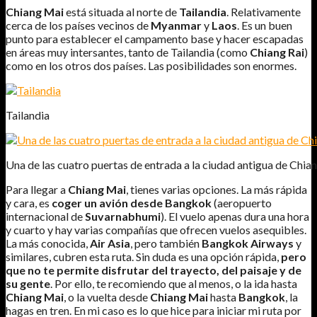
Chiang Mai
está situada al norte de
Tailandia
. Relativamente
cerca de los países vecinos de
Myanmar
y
Laos
. Es un buen
punto para establecer el campamento base y hacer escapadas
en áreas muy intersantes, tanto de Tailandia (como
Chiang Rai
)
como en los otros dos países. Las posibilidades son enormes.
Tailandia
Una de las cuatro puertas de entrada a la ciudad antigua de Chia
Para llegar a
Chiang Mai
, tienes varias opciones. La más rápida
y cara, es
coger un avión desde Bangkok
(aeropuerto
internacional de
Suvarnabhumi
). El vuelo apenas dura una hora
y cuarto y hay varias compañías que ofrecen vuelos asequibles.
La más conocida,
Air Asia
, pero también
Bangkok Airways
y
similares, cubren esta ruta. Sin duda es una opción rápida,
pero
que no te permite disfrutar del trayecto, del paisaje y de
su gente
. Por ello, te recomiendo que al menos, o la ida hasta
Chiang Mai
, o la vuelta desde
Chiang Mai
hasta
Bangkok
, la
hagas en tren. En mi caso es lo que hice para iniciar mi ruta por