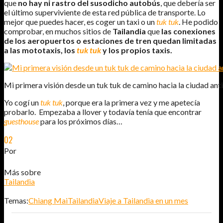
que
no hay ni rastro del susodicho autobús
, que debería ser
el último superviviente de esta red pública de transporte. Lo
mejor que puedes hacer, es coger un taxi o un
tuk tuk
. He podido
comprobar, en muchos sitios de
Tailandia
que
las conexiones
de los aeropuertos o estaciones de tren quedan limitadas
a las mototaxis, los
tuk tuk
y los propios taxis.
Mi primera visión desde un tuk tuk de camino hacia la ciudad ant
Yo cogí un
tuk tuk
, porque era la primera vez y me apetecía
probarlo. Empezaba a llover y todavía tenía que encontrar
guesthouse
para los próximos días…
02
OCT
2011
Por
JOSÉ DAVID JURADO (@AITOR_VCA)
Más sobre
Tailandia
Temas:
Chiang Mai
Tailandia
Viaje a Tailandia en un mes