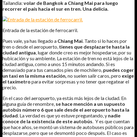
Tailandia:
volar de Bangkok a Chiang Mai para luego
recorrer el país hacia el sur en tren. Una delicia.
Entrada de la estación de ferrocarril.
Pues vale, ya has llegado a
Chiang Mai
. Tanto si lo haces por
tren o desde el aeropuerto,
tienes que desplazarte hasta la
ciudad
antigua
, lugar donde creo es mejor hospedarse, por su
hubicación y su ambiente. La estación de tren no está lejos de la
ciudad antigua, como a unos 15 minutos andando. Si es
demasiado para tus cansados pies de mochilero,
puedes coger
un taxi en la misma estación,
no suelen salir caros, pero
exige
el taxímetro
para evitar sorpresas y no tener que regatear el
precio.
En el caso del aeropuerto, ya estás más lejos de la ciudad. En
alguna guía de renombre,
se hace mención a un supuesto
autobús número 6 que sale desde el aeropuerto hasta la
ciudad
. La verdad es que yo estuve preguntando, y
nadie
conoce de la existencia de este autobús
. Y es que cuentan
que hace años, se montó un sistema de autobuses públicos para
desplazarse, pero que se desmontó poco después. El caso es