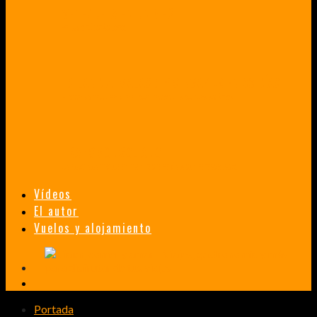
VENEZUELA EN UN MES
¡CHAMO TÚ ESTÁS LOCO!
TAILANDIA, MALASIA Y SINGAPUR EN 33 DÍAS
HISTORIAS DE UN PRIMER ENCUENTRO CON LA CULTURA ASIÁTICA
TRANSMONGOLIANO
UN FASCINANTE VIAJE EN TREN DESDE PEKÍN A SAN PETERSBURGO.
Vídeos
El autor
Vuelos y alojamiento
Portada