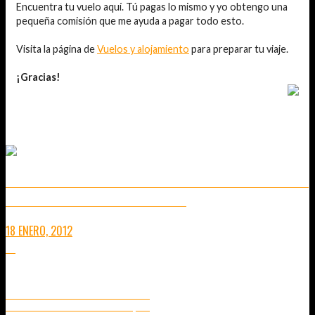
Encuentra tu vuelo aquí. Tú pagas lo mismo y yo obtengo una
pequeña comisión que me ayuda a pagar todo esto.
Visita la página de
Vuelos y alojamiento
para preparar tu viaje.
¡Gracias!
TAMBIÉN TE PUEDE INTERESAR...
EXCURSIÓN AL MERCADO FLOTANTE DE AMPHAWA – MERCADO
EN LAS VÍAS DEL TREN DE MAEKLONG
18 ENERO, 2012
16
NORTE DE TAILANDIA EN TREN
RECORRIDO ENTRE CHIANG MAI Y PHITSANULOK (VÍDEO)