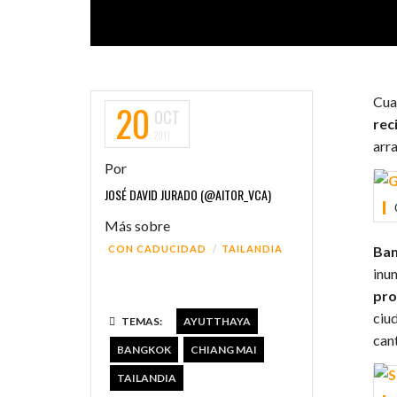
Cu
20
OCT
rec
2011
arra
Por
JOSÉ DAVID JURADO (@AITOR_VCA)
Más sobre
CON CADUCIDAD
TAILANDIA
Ba
inu
pro
ciu
TEMAS:
AYUTTHAYA
cant
BANGKOK
CHIANG MAI
TAILANDIA