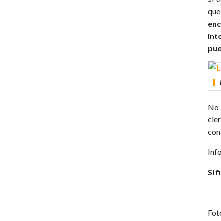
que 
enc
int
pue
No 
cie
con 
Inf
Si 
Fot