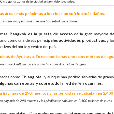
Sólo algunas zonas de la ciudad se han visto afectadas.
Las áreas más próximas a los ríos han sufrido más daños.
emás,
Bangkok es la puerta de acceso
de la gran mayoría
de
ismo como una de sus
principales actividades productivas
, y l
ctivos del norte y centro del país.
Ruinas de Ayuttaya. En ese punto hay unos dos metros de agua.
dades como
Chiang Mai
, y aunque han podido salvarlas de grand
algunas carreteras y sobretodo la red de ferrocarriles
.
Ya hay más de 290 muertos y las pérdidas se calculan en 2.400 millones de euros.
ienes que viajar allí, l
o mejor es que te informes con gente de l