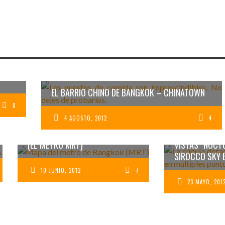
DEL
 DE
 DE
 AL
 LA
EL BARRIO CHINO DE BANGKOK – CHINATOWN
0
4 AGOSTO, 2012
4
CÓMO MOVERSE POR BANGKOK
VISTAS NOCT
(EL METRO MRT)
SIROCCO SKY 
10 JUNIO, 2012
7
23 MAYO, 201