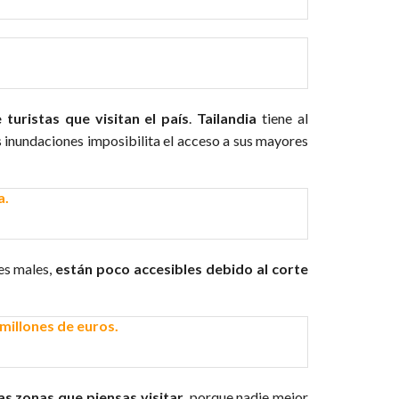
 turistas que visitan el país
.
Tailandia
tiene al
as inundaciones imposibilita el acceso a sus mayores
es males,
están poco accesibles debido al corte
as zonas que piensas visitar
, porque nadie mejor