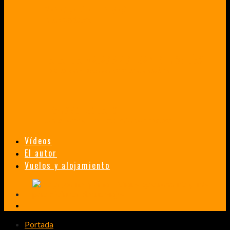
VENEZUELA EN UN MES
¡CHAMO TÚ ESTÁS LOCO!
TAILANDIA, MALASIA Y SINGAPUR EN 33 DÍAS
HISTORIAS DE UN PRIMER ENCUENTRO CON LA CULTURA ASIÁTICA
TRANSMONGOLIANO
UN FASCINANTE VIAJE EN TREN DESDE PEKÍN A SAN PETERSBURGO.
Vídeos
El autor
Vuelos y alojamiento
Portada