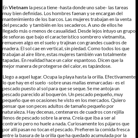
En
Vietnam
la pesca tiene -hasta donde uno sabe- las tareas
muy bien definidas. Los hombres faenan y se encargan del
mantenimiento de los barcos. Las mujeres trabajan en la venta
del pescado y también en los secaderos. A uno de ellos he
llegado más o menos de casualidad. Desde lejos intuyo un grupo
de señoras que bajo el característico sombrero vietnamita,
remueven algo en el suelo y trajinan con grandes cuadros de
madera. El sol cae en vertical, sin piedad. Como todos los que
trabajan al aire libre, estas mujeres también van totalmente
tapadas. En realidad hace un calor espantoso. Dicen que la
mejor manera de protegerse del calor, es tapándose.
Llego a aquel lugar. Ocupa la playa hasta la orilla. Efectivamente
lo que hay en el suelo -sobre unas mallas enmarcadas- es el
pescado puesto al sol para que se seque. Se me antoja un
pescado parecido al boquerón. Un pescado pequeño, muy
pequeño que en ocasiones he visto en los mercados. Quiero
pensar que son peces adultos de tamaño pequeño por
naturaleza. Hay decenas, centenares de cuadros con rejilla
llenos de pescado sobre la arena. Creía que iba a ser al
contrario pero no huele a nada. Curiosamente los pájaros que
por allí pasan no tocan el pescado. Prefieren la comida fresca
entre la basura de la orilla que ha quedado acumulada por la