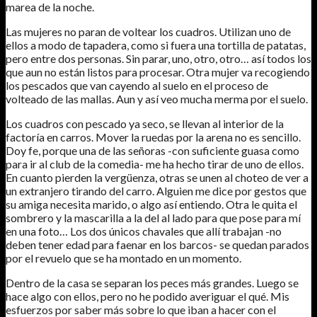
marea de la noche.
Las mujeres no paran de voltear los cuadros. Utilizan uno de
ellos a modo de tapadera, como si fuera una tortilla de patatas,
pero entre dos personas. Sin parar, uno, otro, otro… así todos los
que aun no están listos para procesar. Otra mujer va recogiendo
los pescados que van cayendo al suelo en el proceso de
volteado de las mallas. Aun y así veo mucha merma por el suelo.
Los cuadros con pescado ya seco, se llevan al interior de la
factoría en carros. Mover la ruedas por la arena no es sencillo.
Doy fe, porque una de las señoras -con suficiente guasa como
para ir al club de la comedia- me ha hecho tirar de uno de ellos.
En cuanto pierden la vergüenza, otras se unen al choteo de ver a
un extranjero tirando del carro. Alguien me dice por gestos que
su amiga necesita marido, o algo así entiendo. Otra le quita el
sombrero y la mascarilla a la del al lado para que pose para mí
en una foto… Los dos únicos chavales que allí trabajan -no
deben tener edad para faenar en los barcos- se quedan parados
por el revuelo que se ha montado en un momento.
Dentro de la casa se separan los peces más grandes. Luego se
hace algo con ellos, pero no he podido averiguar el qué. Mis
esfuerzos por saber más sobre lo que iban a hacer con el