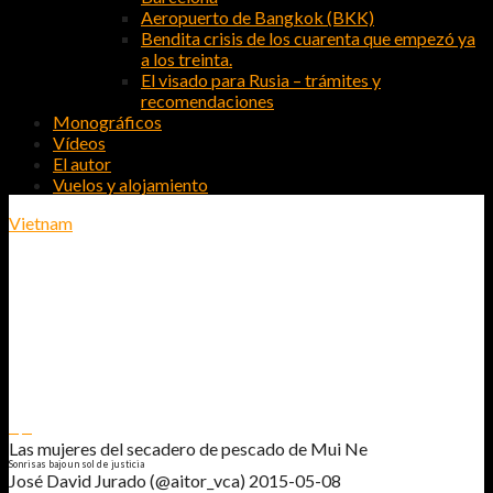
Aeropuerto de Bangkok (BKK)
Bendita crisis de los cuarenta que empezó ya
a los treinta.
El visado para Rusia – trámites y
recomendaciones
Monográficos
Vídeos
El autor
Vuelos y alojamiento
Vietnam
LAS MUJERES DEL SECADERO DE
PESCADO DE MUI NE
SONRISAS BAJO UN SOL DE JUSTICIA
0
0
Las mujeres del secadero de pescado de Mui Ne
Sonrisas bajo un sol de justicia
José David Jurado (@aitor_vca)
2015-05-08