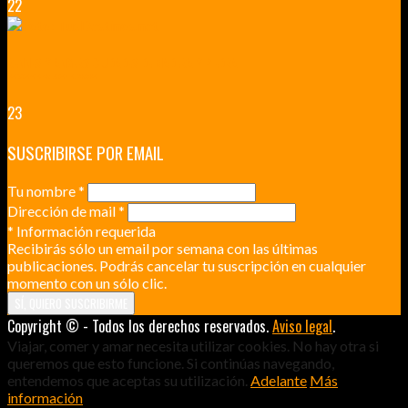
22
RENNES Y ANGERS CIUDADES DE MADERA Y PIEDRA
UNA ESCAPADA POR LA CAPITAL BORGOÑA
23
SUSCRIBIRSE POR EMAIL
Tu nombre
*
Dirección de mail
*
*
Información requerida
Recibirás sólo un email por semana con las últimas
publicaciones. Podrás cancelar tu suscripción en cualquier
momento con un sólo clic.
Copyright © - Todos los derechos reservados.
Aviso legal
.
Viajar, comer y amar necesita utilizar cookies. No hay otra si
queremos que esto funcione. Si continúas navegando,
entendemos que aceptas su utilización.
Adelante
Más
información