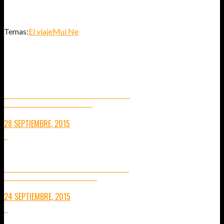
Temas:
El viaje
Mui Ne
TAMBIÉN TE PUEDE INTERESAR...
RUTA POR VIETNAM DE SUR A NORTE
UNA VISIÓN RÁPIDA DE LOS LUGARES A VISITAR
28 SEPTIEMBRE, 2015
7
24 DE SEPTIEMBRE: 1 AÑO DESPÚES
12 MESES DE VIAJE SIN PLANES PREESTABLECIDOS
24 SEPTIEMBRE, 2015
8