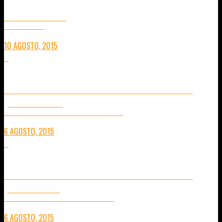
AEE MAGICAM S70
CONSEJOS PRÁCTICOS
10 AGOSTO, 2015
0
EXPERIENCIA DE MEDITACIÓN VIPASANA EN CHIANG MAI
(SEGUNDA PARTE)
CONCIENCIA Y DESCUBRIMIENTO. 16 DÍAS FRENTE A UNO MISMO.
6 AGOSTO, 2015
4
EXPERIENCIA DE MEDITACIÓN VIPASANA EN CHIANG MAI
(PRIMERA PARTE)
16 DÍAS APRENDIENDO MEDITACIÓN EN UN TEMPLO BUDISTA
6 AGOSTO, 2015