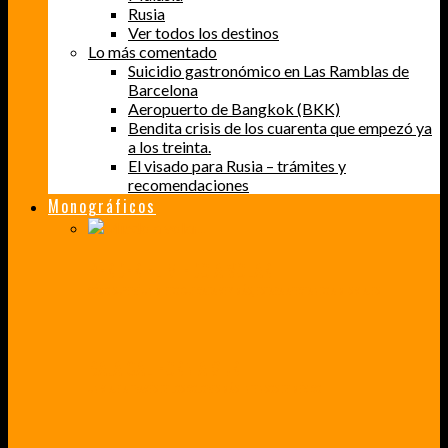
Rusia
Ver todos los destinos
Lo más comentado
Suicidio gastronómico en Las Ramblas de
Barcelona
Aeropuerto de Bangkok (BKK)
Bendita crisis de los cuarenta que empezó ya
a los treinta.
El visado para Rusia – trámites y
recomendaciones
Monográficos
PERDER EL MIEDO A VOLAR
CÓMO SUPERÉ UN MIEDO QUE CADA VEZ MÁS, ESTABA AFECTANDO A MIS VIAJES
BAJA CALIFORNIA SUR
UN VIAJE A TRAVÉS DE LOS COLORES MÁS INTENSOS DE MÉXICO