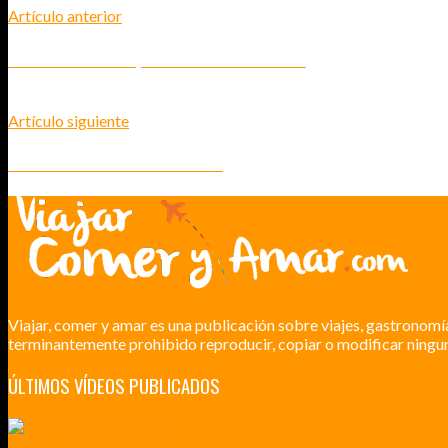
Artículo anterior
FESTIVAL HINDÚ HOLI, LA FIESTA DE LOS COLORES
Artículo siguiente
4º FESTIVAL HOLI BARCELONA 2014
Viajar, comer y amar es una publicación sobre viajes, gastronomí
terminantemente prohibido reproducir, copiar o modificar ningun
ÚLTIMOS VÍDEOS PUBLICADOS