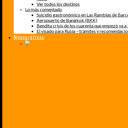
Ver todos los destinos
Lo más comentado
Suicidio gastronómico en Las Ramblas de Barc
Aeropuerto de Bangkok (BKK)
Bendita crisis de los cuarenta que empezó ya a l
El visado para Rusia – trámites y recomendaci
Monográficos
PERDER EL MIEDO A VOLAR
CÓMO SUPERÉ UN MIEDO QUE CADA VEZ MÁS, ESTABA AFECTANDO A MIS VIAJES
BAJA CALIFORNIA SUR
UN VIAJE A TRAVÉS DE LOS COLORES MÁS INTENSOS DE MÉXICO
VENEZUELA EN UN MES
¡CHAMO TÚ ESTÁS LOCO!