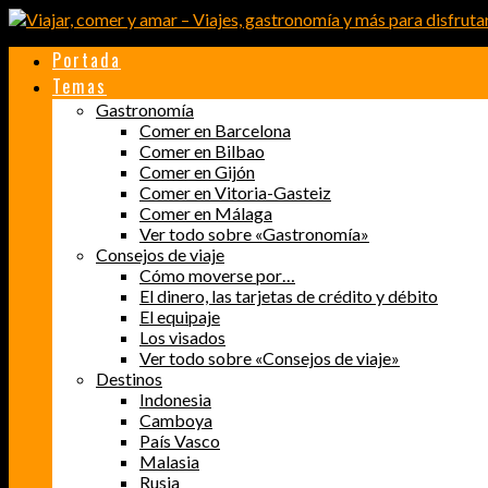
Portada
Temas
Gastronomía
Comer en Barcelona
Comer en Bilbao
Comer en Gijón
Comer en Vitoria-Gasteiz
Comer en Málaga
Ver todo sobre «Gastronomía»
Consejos de viaje
Cómo moverse por…
El dinero, las tarjetas de crédito y débito
El equipaje
Los visados
Ver todo sobre «Consejos de viaje»
Destinos
Indonesia
Camboya
País Vasco
Malasia
Rusia