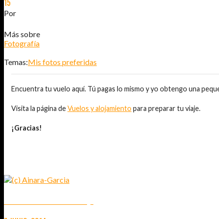
15
ABR
2014
Por
JOSÉ DAVID JURADO (@AITOR_VCA)
Más sobre
Fotografía
Temas:
Mis fotos preferidas
Encuentra tu vuelo aquí. Tú pagas lo mismo y yo obtengo una pequ
Visita la página de
Vuelos y alojamiento
para preparar tu viaje.
¡Gracias!
TAMBIÉN TE PUEDE INTERESAR...
MIS FOTOS PREFERIDAS (5)