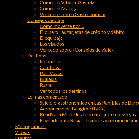
Comer en Vitoria-Gasteiz
Comer en Málaga
Ver todo sobre «Gastronomía»
Consejos de viaje
Cómo moverse por…
El dinero, las tarjetas de crédito y débito
El equipaje
Los visados
Ver todo sobre «Consejos de viaje»
Destinos
Indonesia
Camboya
País Vasco
Malasia
Rusia
Ver todos los destinos
Lo más comentado
Suicidio gastronómico en Las Ramblas de Barc
Aeropuerto de Bangkok (BKK)
Bendita crisis de los cuarenta que empezó ya a l
El visado para Rusia – trámites y recomendaci
Monográficos
Vídeos
El autor