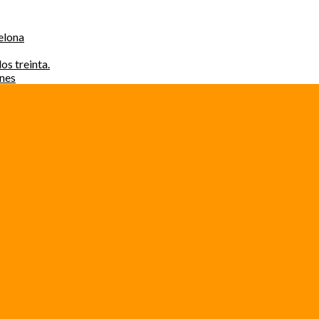
elona
os treinta.
ones