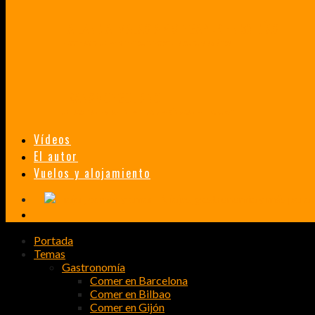
TAILANDIA, MALASIA Y SINGAPUR EN 33 DÍAS
HISTORIAS DE UN PRIMER ENCUENTRO CON LA CULTURA ASIÁTICA
TRANSMONGOLIANO
UN FASCINANTE VIAJE EN TREN DESDE PEKÍN A SAN PETERSBURGO.
Vídeos
El autor
Vuelos y alojamiento
Portada
Temas
Gastronomía
Comer en Barcelona
Comer en Bilbao
Comer en Gijón