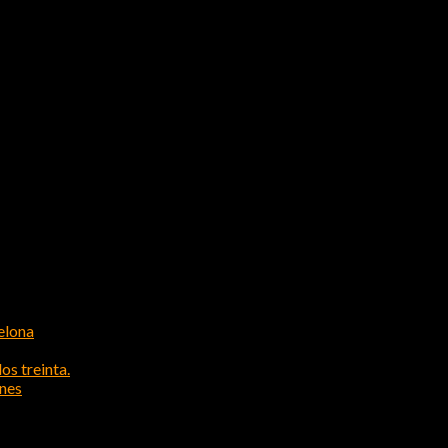
elona
os treinta.
ones