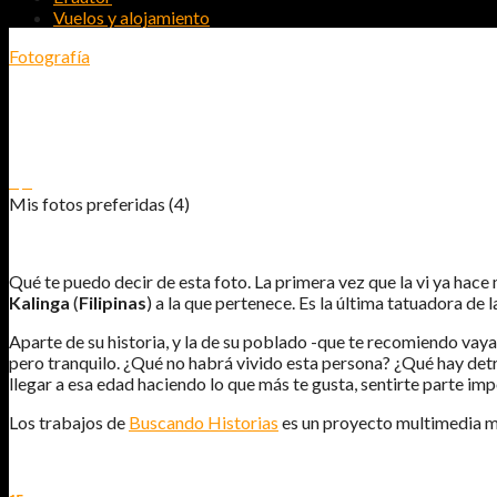
Vuelos y alojamiento
Fotografía
MIS FOTOS PREFERIDAS (4)
0
0
Mis fotos preferidas (4)
Qué te puedo decir de esta foto. La primera vez que la vi ya hace
Kalinga
(
Filipinas
) a la que pertenece. Es la última tatuadora de 
Aparte de su historia, y la de su poblado -que te recomiendo vaya
pero tranquilo. ¿Qué no habrá vivido esta persona? ¿Qué hay det
llegar a esa edad haciendo lo que más te gusta, sentirte parte im
Los trabajos de
Buscando Historias
es un proyecto multimedia mu