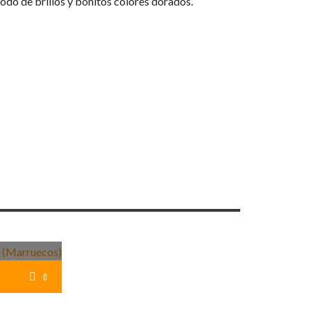
todo de brillos y bonitos colores dorados.
FERIDAS
0