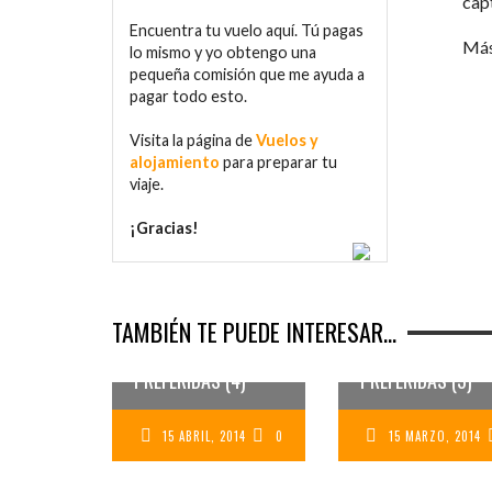
capt
Encuentra tu vuelo aquí. Tú pagas
Más
lo mismo y yo obtengo una
pequeña comisión que me ayuda a
pagar todo esto.
Visita la página de
Vuelos y
alojamiento
para preparar tu
viaje.
¡Gracias!
TAMBIÉN TE PUEDE INTERESAR...
MIS FOTOS
MIS FOT
PREFERIDAS (4)
PREFERIDAS (3)
15 ABRIL, 2014
0
15 MARZO, 2014