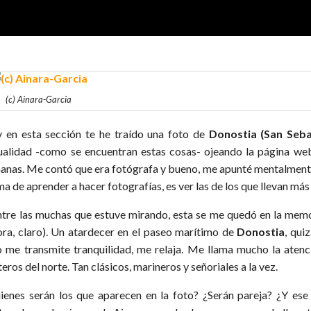
(c) Ainara-Garcia
 en esta sección te he traído una foto de
Donostia (San Seba
ualidad -como se encuentran estas cosas- ojeando la página we
anas. Me contó que era fotógrafa y bueno, me apunté mentalmente q
ma de aprender a hacer fotografías, es ver las de los que llevan má
ntre las muchas que estuve mirando, esta se me quedó en la memori
ora, claro). Un atardecer en el paseo marítimo de
Donostia
, qui
o me transmite tranquilidad, me relaja. Me llama mucho la atenc
eros del norte. Tan clásicos, marineros y señoriales a la vez.
ienes serán los que aparecen en la foto? ¿Serán pareja? ¿Y es