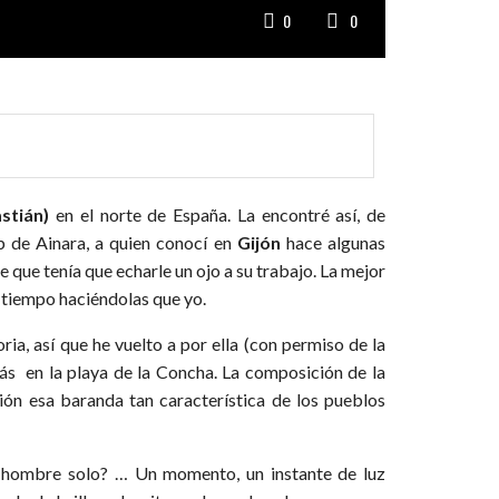
0
0
stián)
en el norte de España. La encontré así, de
b de Ainara, a quien conocí en
Gijón
hace algunas
ue tenía que echarle un ojo a su trabajo. La mejor
s tiempo haciéndolas que yo.
a, así que he vuelto a por ella (con permiso de la
zás en la playa de la Concha. La composición de la
ión esa baranda tan característica de los pueblos
e hombre solo? … Un momento, un instante de luz