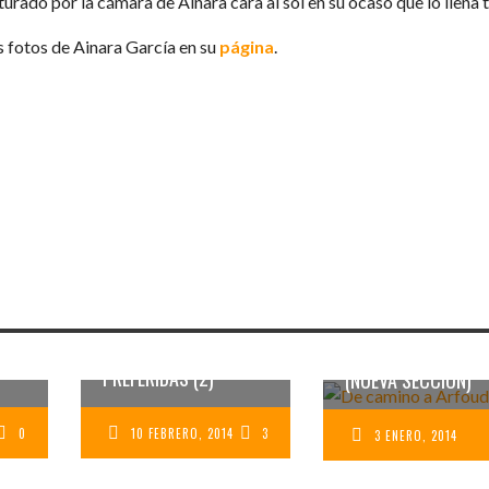
urado por la cámara de Ainara cara al sol en su ocaso que lo llena 
 fotos de Ainara García en su
página
.
OS
MIS FOTOS
MIS FOTOS PRE
PREFERIDAS (2)
(NUEVA SECCIÓN)
0
10 FEBRERO, 2014
3
3 ENERO, 2014