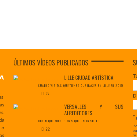
ÚLTIMOS VÍDEOS PUBLICADOS
S
T
LILLE CIUDAD ARTÍSTICA
CUATRO VISITAS QUE TIENES QUE HACER EN LILLE EN 2015
27
Di
es,
as
VERSALLES Y SUS
ALREDEDORES
s.
*
da
DICEN QUE MUCHO MÁS QUE UN CASTILLO
Re
 o
22
pu
os
mo