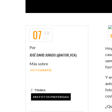
07
JUN
2014
Por
Hoy
cas
JOSÉ DAVID JURADO (@AITOR_VCA)
sem
Más sobre
for
FOTOGRAFÍA
Y e
aut
fot
TEMAS:
cost
MIS FOTOS PREFERIDAS
¿Qu