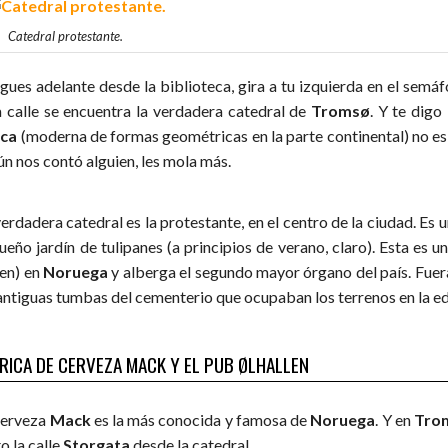
Catedral protestante.
sigues adelante desde la biblioteca, gira a tu izquierda en el semá
a calle se encuentra la verdadera catedral de
Tromsø
. Y te dig
ica
(moderna de formas geométricas en la parte continental) no es e
ún nos contó alguien, les mola más.
erdadera catedral es la protestante, en el centro de la ciudad. Es u
ueño jardín de tulipanes (a principios de verano, claro). Esta es 
cen) en
Noruega
y alberga el segundo mayor órgano del país. Fuera
 antiguas tumbas del cementerio que ocupaban los terrenos en la ed
RICA DE CERVEZA MACK Y EL PUB ØLHALLEN
cerveza
Mack
es la más conocida y famosa de
Noruega
. Y en
Tro
o la calle
Storgata
desde la catedral.