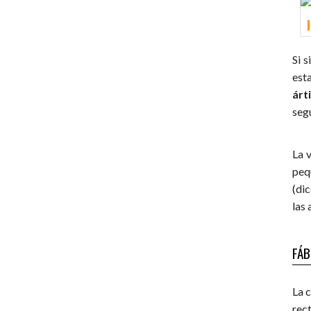
Si 
est
árt
seg
La v
peq
(di
las
FÁB
La 
rect