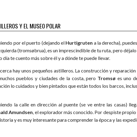
ILLEROS Y EL MUSEO POLAR
uiendo por el puerto (dejando el
Hurtigruten
a la derecha), puedes
zquierda (tromsøbrua), es un imprescindible de tu ruta, pero déjalo
 día te cuento más sobre él y a dónde te puede llevar.
í cerca hay unos pequeños astilleros. La construcción y reparaci
muchos pueblos y ciudades de la costa, pero
Tromsø
es uno de
nción lo cuidados y bien pintados que están todos los barcos, inclu
uiendo la calle en dirección al puente (se ve entre las casas) ll
nald Amundsen
, el explorador más conocido. Por despiste propio 
historia y es muy interesante para comprender la época y las exped