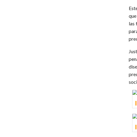
Este
que
las 
para
prec
Just
pen
dis
pre
soc