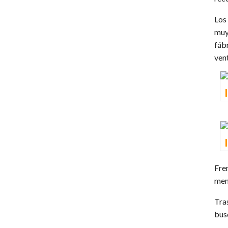
Los
muy
fáb
vent
Fre
men
Tra
bus