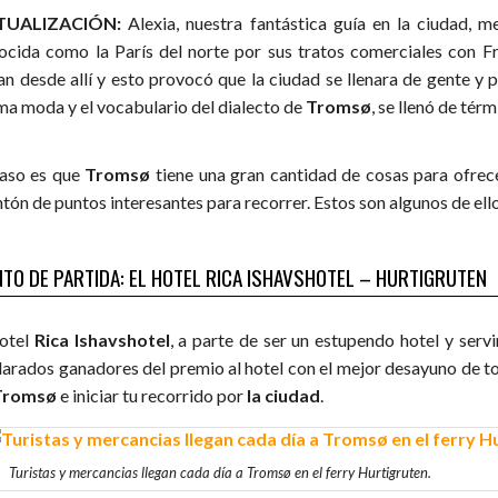
TUALIZACIÓN:
Alexia, nuestra fantástica guía en la ciudad, m
ocida como la París del norte por sus tratos comerciales con F
ían desde allí y esto provocó que la ciudad se llenara de gente y 
ima moda y el vocabulario del dialecto de
Tromsø
, se llenó de tér
caso es que
Tromsø
tiene una gran cantidad de cosas para ofrecer
tón de puntos interesantes para recorrer. Estos son algunos de ello
TO DE PARTIDA: EL HOTEL RICA ISHAVSHOTEL – HURTIGRUTEN
hotel
Rica Ishavshotel
, a parte de ser un estupendo hotel y ser
larados ganadores del premio al hotel con el mejor desayuno de 
Tromsø
e iniciar tu recorrido por
la ciudad
.
Turistas y mercancias llegan cada día a Tromsø en el ferry Hurtigruten.