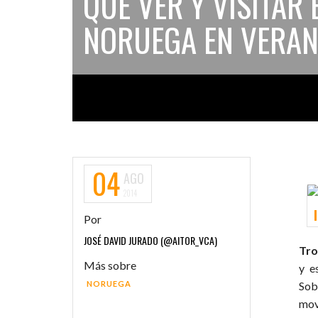
QUÉ VER Y VISITAR
NORUEGA EN VERANO
04
AGO
2014
Por
JOSÉ DAVID JURADO (@AITOR_VCA)
Tr
Más sobre
y e
NORUEGA
Sob
mov