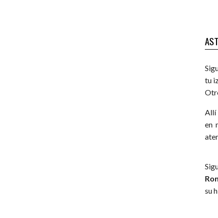
AST
Sig
tu i
Otro
All
en 
ate
Sig
Ro
su 