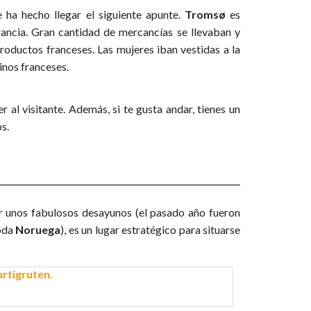
e ha hecho llegar el siguiente apunte.
Tromsø
es
rancia. Gran cantidad de mercancías se llevaban y
productos franceses. Las mujeres iban vestidas a la
minos franceses.
 al visitante. Además, si te gusta andar, tienes un
s.
vir unos fabulosos desayunos (el pasado año fueron
toda
Noruega
), es un lugar estratégico para situarse