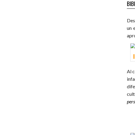
BIB
Desd
un 
apro
Al c
infa
dif
cul
per