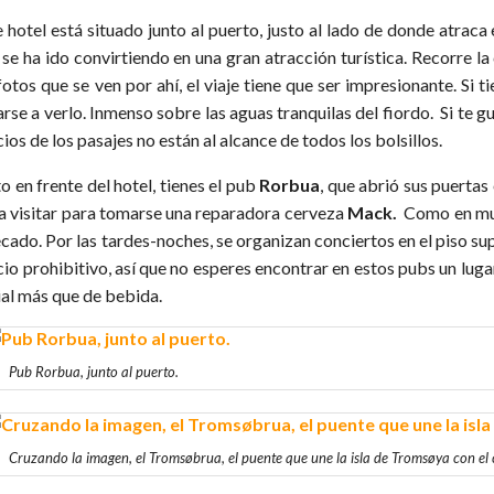
 hotel está situado junto al puerto, justo al lado de donde atraca
 se ha ido convirtiendo en una gran atracción turística. Recorre l
fotos que se ven por ahí, el viaje tiene que ser impresionante. Si t
rse a verlo. Inmenso sobre las aguas tranquilas del fiordo. Si te gu
ios de los pasajes no están al alcance de todos los bolsillos.
o en frente del hotel, tienes el pub
Rorbua
, que abrió sus puertas
a visitar para tomarse una reparadora cerveza
Mack.
Como en much
ecado. Por las tardes-noches, se organizan conciertos en el piso su
cio prohibitivo, así que no esperes encontrar en estos pubs un lug
ial más que de bebida.
Pub Rorbua, junto al puerto.
Cruzando la imagen, el Tromsøbrua, el puente que une la isla de Tromsøya con el 