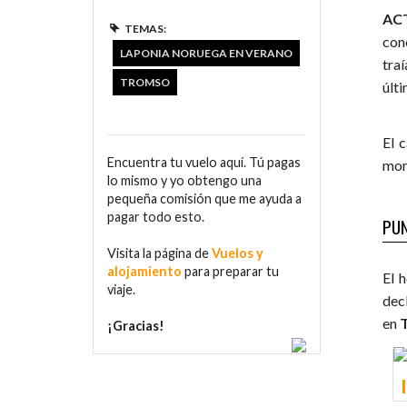
AC
TEMAS:
con
LAPONIA NORUEGA EN VERANO
tra
TROMSO
últ
El 
Encuentra tu vuelo aquí. Tú pagas
mon
lo mismo y yo obtengo una
pequeña comisión que me ayuda a
pagar todo esto.
PUN
Visita la página de
Vuelos y
alojamiento
para preparar tu
El 
viaje.
dec
en
¡Gracias!