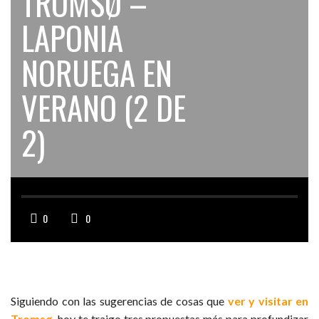
TROMSØ –
LAPONIA
NORUEGA EN
VERANO (2 DE
2)
0
0
Siguiendo con las sugerencias de cosas que
ver y visitar en
Tromsø
, hoy te traigo tres propuestas más para profundizar