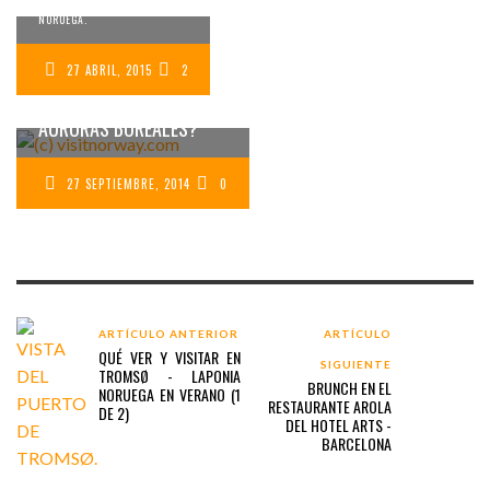
BUEN TIEMPO EN LA LAPONIA
NORUEGA.
27 ABRIL, 2015
2
QUERIDOS REYES MAGOS,
¿NOS ECHAMOS UNAS
AURORAS BOREALES?
27 SEPTIEMBRE, 2014
0
ARTÍCULO ANTERIOR
ARTÍCULO
QUÉ VER Y VISITAR EN
SIGUIENTE
TROMSØ - LAPONIA
BRUNCH EN EL
NORUEGA EN VERANO (1
RESTAURANTE AROLA
DE 2)
DEL HOTEL ARTS -
BARCELONA