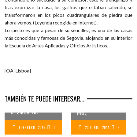
tras exorcizar la casa, los garfios que estaban saliendo, se
transformaron en los picos cuadrangulares de piedra que
ahora vemos. (Leyenda recogida en Internet).
Lo cierto es que a pesar de su sencillez, es una de las casas
más conocidas y famosas de Segovia, alojando en su interior
la Escuela de Artes Aplicadas y Oficios Artísticos.
[OA-Lisboa]
PARK GÜELL –
UN DOMINGO
BARCELONA
TAMBIÉN TE PUEDE INTERESAR...
CUALQUIERA EN EL
CENTRO FINANCIERO
PASEANDO POR EL PARQUÉ DE
GAUDÍ MÁS EMBLEMÁTICO
DE SINGAPUR
(VÍDEO)
1 FEBRERO, 2015
0
23 JUNIO, 2014
5