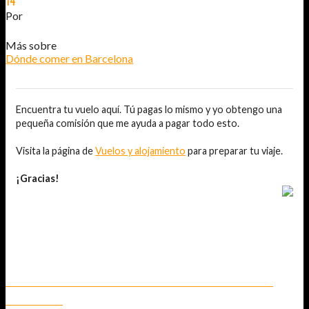
14
JUN
2014
Por
JOSÉ DAVID JURADO (@AITOR_VCA)
Más sobre
Dónde comer en Barcelona
Encuentra tu vuelo aquí. Tú pagas lo mismo y yo obtengo una
pequeña comisión que me ayuda a pagar todo esto.
Visita la página de
Vuelos y alojamiento
para preparar tu viaje.
¡Gracias!
TAMBIÉN TE PUEDE INTERESAR...
BRUNCH EN EL RESTAURANTE AROLA DEL HOTEL ARTS –
BARCELONA