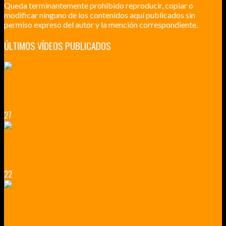
Queda terminantemente prohibido reproducir, copiar o
modificar ninguno de los contenidos aquí publicados sin
permiso expreso del autor y la mención correspondiente.
ÚLTIMOS VÍDEOS PUBLICADOS
LILLE CIUDAD ARTÍSTICA
CUATRO VISITAS QUE TIENES QUE HACER EN LILLE EN 2015
27
VERSALLES Y SUS ALREDEDORES
DICEN QUE MUCHO MÁS QUE UN CASTILLO
22
RENNES Y ANGERS CIUDADES DE MADERA Y PIEDRA
UNA ESCAPADA POR LA CAPITAL BORGOÑA