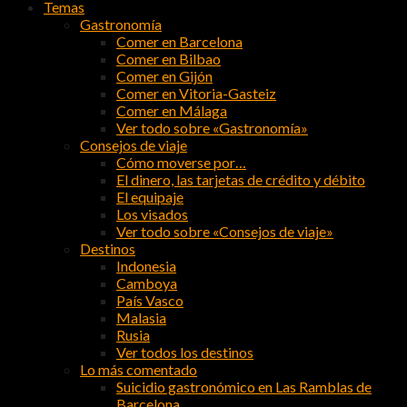
Temas
Gastronomía
Comer en Barcelona
Comer en Bilbao
Comer en Gijón
Comer en Vitoria-Gasteiz
Comer en Málaga
Ver todo sobre «Gastronomía»
Consejos de viaje
Cómo moverse por…
El dinero, las tarjetas de crédito y débito
El equipaje
Los visados
Ver todo sobre «Consejos de viaje»
Destinos
Indonesia
Camboya
País Vasco
Malasia
Rusia
Ver todos los destinos
Lo más comentado
Suicidio gastronómico en Las Ramblas de
Barcelona