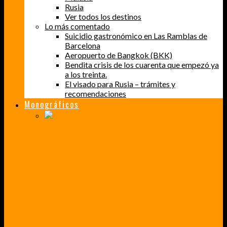
Rusia
Ver todos los destinos
Lo más comentado
Suicidio gastronómico en Las Ramblas de
Barcelona
Aeropuerto de Bangkok (BKK)
Bendita crisis de los cuarenta que empezó ya
a los treinta.
El visado para Rusia – trámites y
recomendaciones
Monográficos
PERDER EL MIEDO A VOLAR
CÓMO SUPERÉ UN MIEDO QUE CADA VEZ MÁS, ESTABA AFECTANDO A MIS VIAJES
BAJA CALIFORNIA SUR
UN VIAJE A TRAVÉS DE LOS COLORES MÁS INTENSOS DE MÉXICO