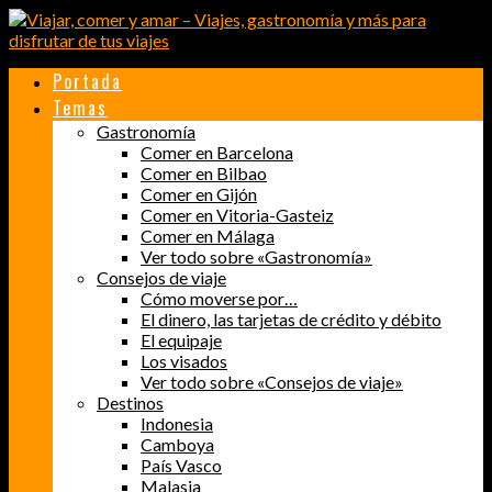
Portada
Temas
Gastronomía
Comer en Barcelona
Comer en Bilbao
Comer en Gijón
Comer en Vitoria-Gasteiz
Comer en Málaga
Ver todo sobre «Gastronomía»
Consejos de viaje
Cómo moverse por…
El dinero, las tarjetas de crédito y débito
El equipaje
Los visados
Ver todo sobre «Consejos de viaje»
Destinos
Indonesia
Camboya
País Vasco
Malasia