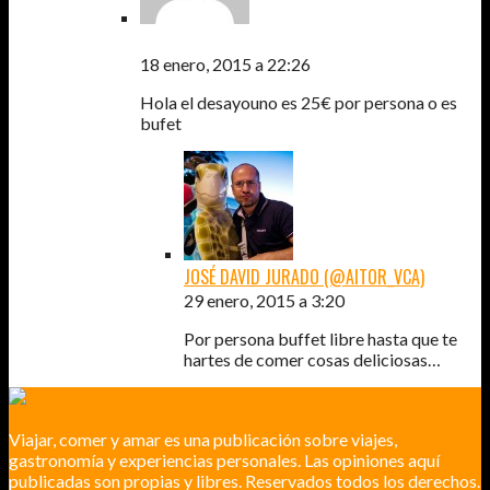
PATRICIO TORRES
18 enero, 2015 a 22:26
Hola el desayouno es 25€ por persona o es
bufet
JOSÉ DAVID JURADO (@AITOR_VCA)
29 enero, 2015 a 3:20
Por persona buffet libre hasta que te
hartes de comer cosas deliciosas…
Viajar, comer y amar es una publicación sobre viajes,
gastronomía y experiencias personales. Las opiniones aquí
publicadas son propias y libres. Reservados todos los derechos.