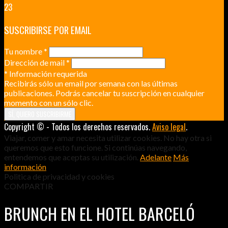
23
SUSCRIBIRSE POR EMAIL
Tu nombre
*
Dirección de mail
*
*
Información requerida
Recibirás sólo un email por semana con las últimas
publicaciones. Podrás cancelar tu suscripción en cualquier
momento con un sólo clic.
Copyright © - Todos los derechos reservados.
Aviso legal
.
Viajar, comer y amar necesita utilizar cookies. No hay otra si
queremos que esto funcione. Si continúas navegando,
entendemos que aceptas su utilización.
Adelante
Más
información
Politica de privacidad y cookies
COMPARTIR
BRUNCH EN EL HOTEL BARCELÓ