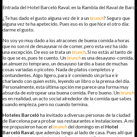
Entrada del Hotel Barceló Raval, en la Rambla del Raval de Barce
¿Te has dado el gusto alguna vez de ir a un
brunch
? Seguro que
alguna vez te ha apetecido. Pues eso es lo que hice el otro día:
darme el gusto.
No soy yo muy dado a los atracones de buena comida a horas
que no son ni de desayunar ni de comer, pero esta vez ha sido
una excepción. De eso se trata un
brunch
. Si no estás al tanto de
lo que se es, pues te cuento. Un
brunch
es una desayuno-comida,
un almuerzo temprano, un desayuno tardío a base de muchas
cosas variadas o picoteo. Nada de platos completos y
contundentes. Algo ligero, para ir comiendo sin prisa e ir
charlando con quien estés, leyendo un libro o la prensa del día.
Personalmente, esta última opción me parece una forma muy
absurda de estropear una buena comida. Pero bueno. Un
brunch
es en realidad, un acto social alrededor de la comida que sabes
cuando empieza, pero no cuando termina.
Hoteles Barceló
ha invitado a diversas personas de la ciudad
de Barcelona para probar sus restaurantes e instalaciones. A mí
me propusieron hacer el
brunch
del domingo en el
Hotel
Barceló Raval
, que además tengo al lado de casa. Pues allí que