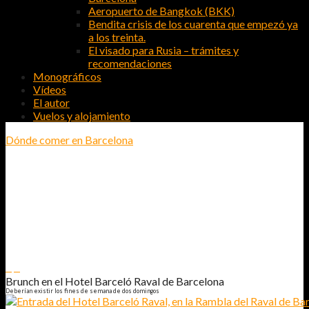
Aeropuerto de Bangkok (BKK)
Bendita crisis de los cuarenta que empezó ya
a los treinta.
El visado para Rusia – trámites y
recomendaciones
Monográficos
Vídeos
El autor
Vuelos y alojamiento
Dónde comer en Barcelona
BRUNCH EN EL HOTEL BARCELÓ
RAVAL DE BARCELONA
DEBERÍAN EXISTIR LOS FINES DE SEMANA DE DOS DOMINGOS
0
0
Brunch en el Hotel Barceló Raval de Barcelona
Deberían existir los fines de semana de dos domingos