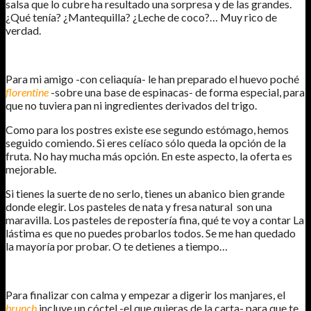
salsa que lo cubre ha resultado una sorpresa y de las grandes.
¿Qué tenía? ¿Mantequilla? ¿Leche de coco?… Muy rico de
verdad.
Para mi amigo -con celiaquía- le han preparado el huevo poché
florentine
-sobre una base de espinacas- de forma especial, para
que no tuviera pan ni ingredientes derivados del trigo.
Como para los postres existe ese segundo estómago, hemos
seguido comiendo. Si eres celíaco sólo queda la opción de la
fruta. No hay mucha más opción. En este aspecto, la oferta es
mejorable.
Si tienes la suerte de no serlo, tienes un abanico bien grande
donde elegir. Los pasteles de nata y fresa natural son una
maravilla. Los pasteles de repostería fina, qué te voy a contar La
lástima es que no puedes probarlos todos. Se me han quedado
la mayoría por probar. O te detienes a tiempo…
Para finalizar con calma y empezar a digerir los manjares, el
brunch
incluye un cóctel -el que quieras de la carta- para que te