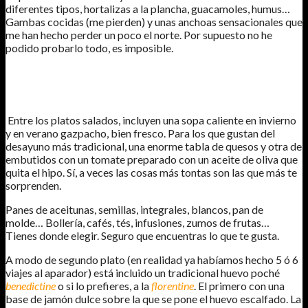
diferentes tipos, hortalizas a la plancha, guacamoles, humus…
Gambas cocidas (me pierden) y unas anchoas sensacionales que
me han hecho perder un poco el norte. Por supuesto no he
podido probarlo todo, es imposible.
Entre los platos salados, incluyen una sopa caliente en invierno
y en verano gazpacho, bien fresco. Para los que gustan del
desayuno más tradicional, una enorme tabla de quesos y otra de
embutidos con un tomate preparado con un aceite de oliva que
quita el hipo. Sí, a veces las cosas más tontas son las que más te
sorprenden.
Panes de aceitunas, semillas, integrales, blancos, pan de
molde… Bollería, cafés, tés, infusiones, zumos de frutas…
Tienes donde elegir. Seguro que encuentras lo que te gusta.
A modo de segundo plato (en realidad ya habíamos hecho 5 ó 6
viajes al aparador) está incluido un tradicional huevo poché
benedictine
o si lo prefieres, a la
florentine
. El primero con una
base de jamón dulce sobre la que se pone el huevo escalfado. La