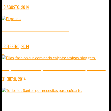
10 AGOSTO, 2014
3
RESTAURANTE LOS CARACOLES O VIVIR
GASTRONÓMICAMENTE DEL CUENTO
13 FEBRERO, 2014
7
CALÇOTADA & TWEETS, RESTAURANT CAN BESA (MONTSENY)
31 ENERO, 2014
6
CAELUM BARCELONA: MIRA, ENTRA Y DATE EL GUSTO DE
COMERTE UN TROZO DE CIELO