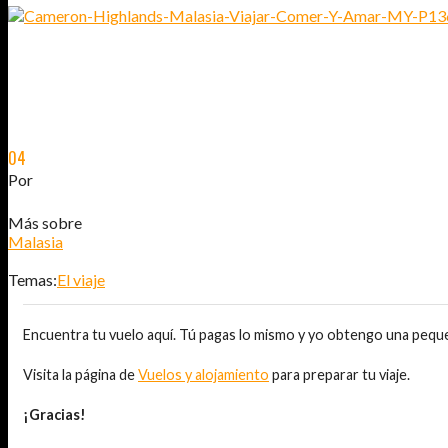
04
ENE
2015
Por
JOSÉ DAVID JURADO (@AITOR_VCA)
Más sobre
Malasia
Temas:
El viaje
Encuentra tu vuelo aquí. Tú pagas lo mismo y yo obtengo una pequ
Visita la página de
Vuelos y alojamiento
para preparar tu viaje.
¡Gracias!