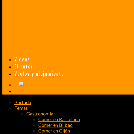
TAILANDIA, MALASIA Y SINGAPUR EN 33 DÍAS
HISTORIAS DE UN PRIMER ENCUENTRO CON LA CULTURA ASIÁTICA
TRANSMONGOLIANO
UN FASCINANTE VIAJE EN TREN DESDE PEKÍN A SAN PETERSBURGO.
Vídeos
El autor
Vuelos y alojamiento
Portada
Temas
Gastronomía
Comer en Barcelona
Comer en Bilbao
Comer en Gijón