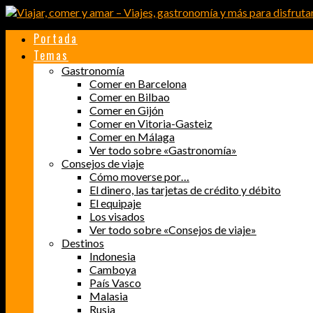
Portada
Temas
Gastronomía
Comer en Barcelona
Comer en Bilbao
Comer en Gijón
Comer en Vitoria-Gasteiz
Comer en Málaga
Ver todo sobre «Gastronomía»
Consejos de viaje
Cómo moverse por…
El dinero, las tarjetas de crédito y débito
El equipaje
Los visados
Ver todo sobre «Consejos de viaje»
Destinos
Indonesia
Camboya
País Vasco
Malasia
Rusia