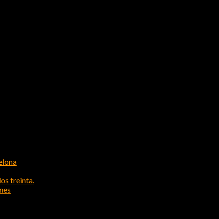
elona
os treinta.
ones