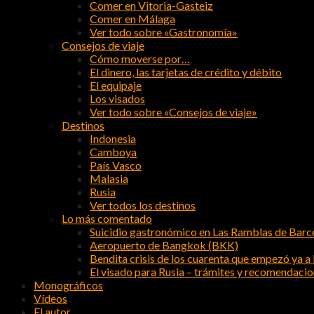
Comer en Vitoria-Gasteiz
Comer en Málaga
Ver todo sobre «Gastronomía»
Consejos de viaje
Cómo moverse por…
El dinero, las tarjetas de crédito y débito
El equipaje
Los visados
Ver todo sobre «Consejos de viaje»
Destinos
Indonesia
Camboya
País Vasco
Malasia
Rusia
Ver todos los destinos
Lo más comentado
Suicidio gastronómico en Las Ramblas de Barc
Aeropuerto de Bangkok (BKK)
Bendita crisis de los cuarenta que empezó ya a l
El visado para Rusia – trámites y recomendaci
Monográficos
Vídeos
El autor