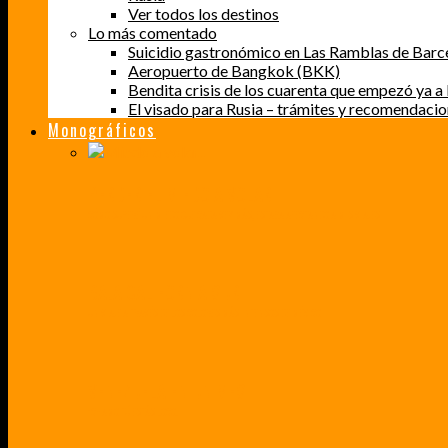
Ver todos los destinos
Lo más comentado
Suicidio gastronómico en Las Ramblas de Barc
Aeropuerto de Bangkok (BKK)
Bendita crisis de los cuarenta que empezó ya a l
El visado para Rusia – trámites y recomendaci
Monográficos
PERDER EL MIEDO A VOLAR
CÓMO SUPERÉ UN MIEDO QUE CADA VEZ MÁS, ESTABA AFECTANDO A MIS VIAJES
BAJA CALIFORNIA SUR
UN VIAJE A TRAVÉS DE LOS COLORES MÁS INTENSOS DE MÉXICO
VENEZUELA EN UN MES
¡CHAMO TÚ ESTÁS LOCO!