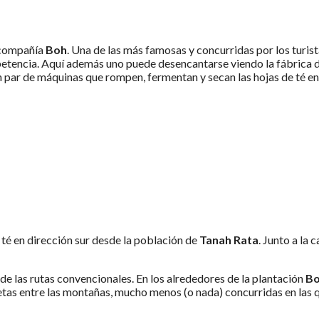
a compañía
Boh
. Una de las más famosas y concurridas por los turis
petencia. Aquí además uno puede desencantarse viendo la fábrica d
un par de máquinas que rompen, fermentan y secan las hojas de té en
 té en dirección sur desde la población de
Tanah Rata
. Junto a la
e las rutas convencionales. En los alrededores de la plantación
B
as entre las montañas, mucho menos (o nada) concurridas en las que