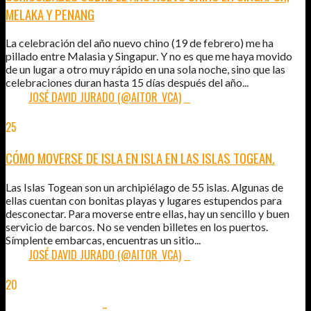
MELAKA Y PENANG
La celebración del año nuevo chino (19 de febrero) me ha
pillado entre Malasia y Singapur. Y no es que me haya movido
de un lugar a otro muy rápido en una sola noche, sino que las
celebraciones duran hasta 15 días después del año...
POR:
JOSÉ DAVID JURADO (@AITOR_VCA)
0
25
FEB
2015
CÓMO MOVERSE DE ISLA EN ISLA EN LAS ISLAS TOGEAN.
Las Islas Togean son un archipiélago de 55 islas. Algunas de
ellas cuentan con bonitas playas y lugares estupendos para
desconectar. Para moverse entre ellas, hay un sencillo y buen
servicio de barcos. No se venden billetes en los puertos.
Símplente embarcas, encuentras un sitio...
POR:
JOSÉ DAVID JURADO (@AITOR_VCA)
0
20
FEB
2015