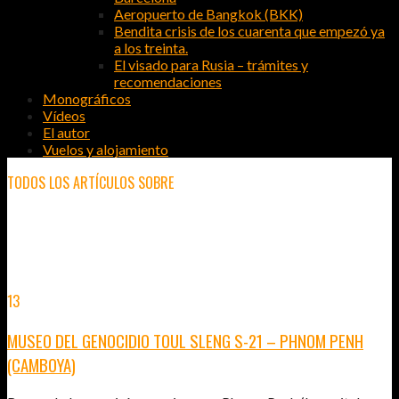
Aeropuerto de Bangkok (BKK)
Bendita crisis de los cuarenta que empezó ya
a los treinta.
El visado para Rusia – trámites y
recomendaciones
Monográficos
Vídeos
El autor
Vuelos y alojamiento
TODOS LOS ARTÍCULOS SOBRE
VIAJAR A
13
MAR
2015
MUSEO DEL GENOCIDIO TOUL SLENG S-21 – PHNOM PENH
(CAMBOYA)