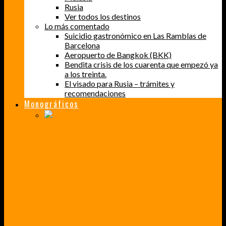
Rusia
Ver todos los destinos
Lo más comentado
Suicidio gastronómico en Las Ramblas de
Barcelona
Aeropuerto de Bangkok (BKK)
Bendita crisis de los cuarenta que empezó ya
a los treinta.
El visado para Rusia – trámites y
recomendaciones
Monográficos
PERDER EL MIEDO A VOLAR
CÓMO SUPERÉ UN MIEDO QUE CADA VEZ MÁS, ESTABA AFECTANDO A MIS VIAJES
BAJA CALIFORNIA SUR
UN VIAJE A TRAVÉS DE LOS COLORES MÁS INTENSOS DE MÉXICO