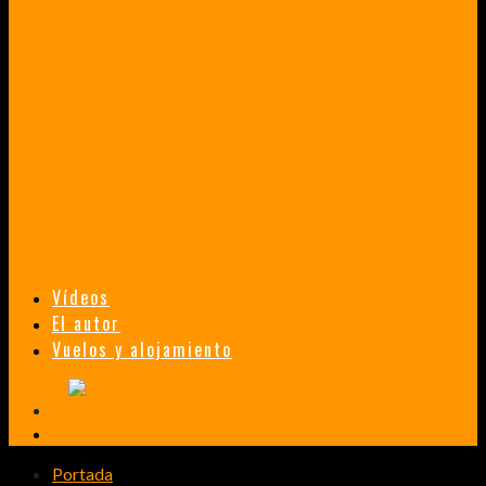
VENEZUELA EN UN MES
¡CHAMO TÚ ESTÁS LOCO!
TAILANDIA, MALASIA Y SINGAPUR EN 33 DÍAS
HISTORIAS DE UN PRIMER ENCUENTRO CON LA CULTURA ASIÁTICA
TRANSMONGOLIANO
UN FASCINANTE VIAJE EN TREN DESDE PEKÍN A SAN PETERSBURGO.
Vídeos
El autor
Vuelos y alojamiento
Portada