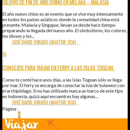
DILUVIO DE FIN DE AÑO CHINO EN MELAKA – MALASIA
El año nuevo chino es un evento que se vive muy intensamente
en todos los países asiáticos donde la comunidad china está
presente. Malasia y Singapur, llevan ya desde hace tiempo
preparando la llegada del nuevo año. El simbolismo, los colores,
los dioses y los...
POR:
JOSÉ DAVID JURADO (@AITOR_VCA)
0
15
FEB
2015
CONSEJOS PARA VIAJAR EN FERRY A LAS ISLAS TOGEAN.
Como te conté hace unos días, a las Islas Togean sólo se llega
por mar. El ferry se encarga de conectar la Isla de Sulawesi con
el archipiélago. Si no has utilizado nunca un barco de este tipo
en Indonesia, quizá aquí encuentres hay algunas...
POR:
JOSÉ DAVID JURADO (@AITOR_VCA)
1
Página :
1
…
4
5
6
7
8
9
10
…
48