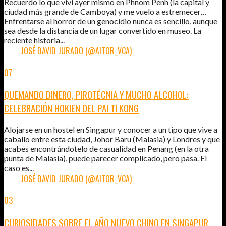
Recuerdo lo que viví ayer mismo en Phnom Penh (la capital y
ciudad más grande de Camboya) y me vuelo a estremecer…
Enfrentarse al horror de un genocidio nunca es sencillo, aunque
sea desde la distancia de un lugar convertido en museo. La
reciente historia...
POR:
JOSÉ DAVID JURADO (@AITOR_VCA)
2
07
MAR
2015
QUEMANDO DINERO, PIROTÉCNIA Y MUCHO ALCOHOL:
CELEBRACIÓN HOKIEN DEL PAI TI KONG
Alojarse en un hostel en Singapur y conocer a un tipo que vive a
caballo entre esta ciudad, Johor Baru (Malasia) y Londres y que
acabes encontrándotelo de casualidad en Penang (en la otra
punta de Malasia), puede parecer complicado, pero pasa. El
caso es...
POR:
JOSÉ DAVID JURADO (@AITOR_VCA)
0
03
MAR
2015
CURIOSIDADES SOBRE EL AÑO NUEVO CHINO EN SINGAPUR,