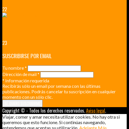
22
RENNES Y ANGERS CIUDADES DE MADERA Y PIEDRA
UNA ESCAPADA POR LA CAPITAL BORGOÑA
23
SUSCRIBIRSE POR EMAIL
Tu nombre
*
Dirección de mail
*
*
Información requerida
Recibirás sólo un email por semana con las últimas
publicaciones. Podrás cancelar tu suscripción en cualquier
momento con un sólo clic.
Copyright © - Todos los derechos reservados.
Aviso legal
.
Viajar, comer y amar necesita utilizar cookies. No hay otra si
queremos que esto funcione. Si continúas navegando,
entendemos que aceptas su utilización.
Adelante
Más