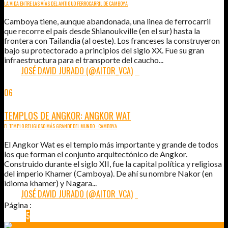
LA VIDA ENTRE LAS VÍAS DEL ANTIGUO FERROCARRIL DE CAMBOYA
Camboya tiene, aunque abandonada, una linea de ferrocarril
que recorre el país desde Shianoukville (en el sur) hasta la
frontera con Tailandia (al oeste). Los franceses la construyeron
bajo su protectorado a principios del siglo XX. Fue su gran
infraestructura para el transporte del caucho...
POR:
JOSÉ DAVID JURADO (@AITOR_VCA)
0
06
ABR
2015
TEMPLOS DE ANGKOR: ANGKOR WAT
EL TEMPLO RELIGIOSO MÁS GRANDE DEL MUNDO - CAMBOYA
El Angkor Wat es el templo más importante y grande de todos
los que forman el conjunto arquitectónico de Angkor.
Construido durante el siglo XII, fue la capital política y religiosa
del imperio Khamer (Camboya). De ahí su nombre Nakor (en
idioma khamer) y Nagara...
POR:
JOSÉ DAVID JURADO (@AITOR_VCA)
1
Página :
1
2
3
4
5
6
7
8
…
48