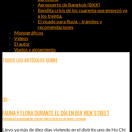
Aeropuerto de Bangkok (BKK)
Bendita crisis de los cuarenta que empezó ya
a los treinta.
El visado para Rusia – trámites y
recomendaciones
Monográficos
Vídeos
El autor
Vuelos y alojamiento
TODOS LOS ARTÍCULOS SOBRE
VIAJAR A
30
ABR
2015
FAUNA Y FLORA DURANTE EL DÍA EN BUI VIEN STREET
PERSONAJES ALREDEDOR DEL CENTRO TURÍSTICO DE HO CHI MINH - VIETNAM
Llevo ya más de diez días viviendo en el distrito uno de Ho Chi