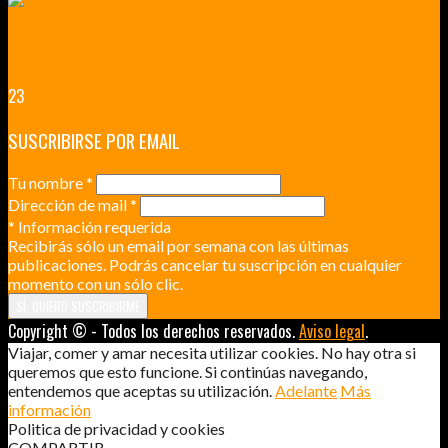
RENNES Y ANGERS CIUDADES DE MADERA Y PIEDRA
UNA ESCAPADA POR LA CAPITAL BORGOÑA
23
SUSCRIBIRSE POR EMAIL
Tu nombre
*
Dirección de mail
*
*
Información requerida
Recibirás sólo un email por semana con las últimas
publicaciones. Podrás cancelar tu suscripción en cualquier
momento con un sólo clic.
Copyright © - Todos los derechos reservados.
Aviso legal
.
Viajar, comer y amar necesita utilizar cookies. No hay otra si
queremos que esto funcione. Si continúas navegando,
entendemos que aceptas su utilización.
Adelante
Más
información
Politica de privacidad y cookies
COMPARTIR