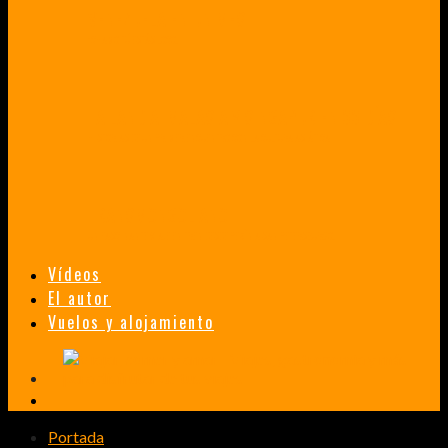
VENEZUELA EN UN MES
¡CHAMO TÚ ESTÁS LOCO!
TAILANDIA, MALASIA Y SINGAPUR EN 33 DÍAS
HISTORIAS DE UN PRIMER ENCUENTRO CON LA CULTURA ASIÁTICA
TRANSMONGOLIANO
UN FASCINANTE VIAJE EN TREN DESDE PEKÍN A SAN PETERSBURGO.
Vídeos
El autor
Vuelos y alojamiento
Portada