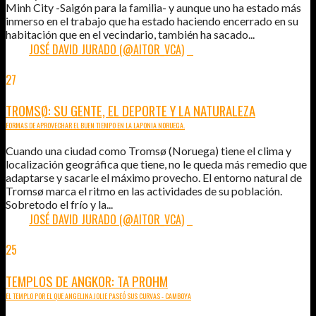
Minh City -Saigón para la familia- y aunque uno ha estado más
inmerso en el trabajo que ha estado haciendo encerrado en su
habitación que en el vecindario, también ha sacado...
POR:
JOSÉ DAVID JURADO (@AITOR_VCA)
0
27
ABR
2015
TROMSØ: SU GENTE, EL DEPORTE Y LA NATURALEZA
FORMAS DE APROVECHAR EL BUEN TIEMPO EN LA LAPONIA NORUEGA.
Cuando una ciudad como Tromsø (Noruega) tiene el clima y
localización geográfica que tiene, no le queda más remedio que
adaptarse y sacarle el máximo provecho. El entorno natural de
Tromsø marca el ritmo en las actividades de su población.
Sobretodo el frío y la...
POR:
JOSÉ DAVID JURADO (@AITOR_VCA)
2
25
ABR
2015
TEMPLOS DE ANGKOR: TA PROHM
EL TEMPLO POR EL QUE ANGELINA JOLIE PASEÓ SUS CURVAS - CAMBOYA