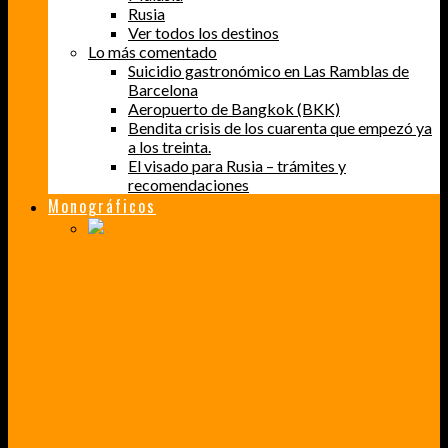
Rusia
Ver todos los destinos
Lo más comentado
Suicidio gastronómico en Las Ramblas de
Barcelona
Aeropuerto de Bangkok (BKK)
Bendita crisis de los cuarenta que empezó ya
a los treinta.
El visado para Rusia – trámites y
recomendaciones
Monográficos
PERDER EL MIEDO A VOLAR
CÓMO SUPERÉ UN MIEDO QUE CADA VEZ MÁS, ESTABA AFECTANDO A MIS VIAJES
BAJA CALIFORNIA SUR
UN VIAJE A TRAVÉS DE LOS COLORES MÁS INTENSOS DE MÉXICO