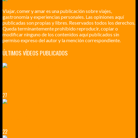
Viajar, comer y amar es una publicación sobre viajes,
gastronomía y experiencias personales. Las opiniones aquí
publicadas son propias y libres. Reservados todos los derechos.
Queda terminantemente prohibido reproducir, copiar o
modificar ninguno de los contenidos aquí publicados sin
permiso expreso del autor y la mención correspondiente.
ÚLTIMOS VÍDEOS PUBLICADOS
LILLE CIUDAD ARTÍSTICA
CUATRO VISITAS QUE TIENES QUE HACER EN LILLE EN 2015
27
VERSALLES Y SUS ALREDEDORES
DICEN QUE MUCHO MÁS QUE UN CASTILLO
22