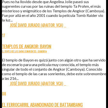
Pues no ha llovido desde que Angelina Jolie paseó sus
sugerentes curvas por las ruinas del templo Ta Prohm, el más
misterioso y enigmático de los Templos de Angkor (Camboya).
Fue por allá en el año 2001 cuando la película Tomb Raider vio
la luz...
POR:
JOSÉ DAVID JURADO (@AITOR_VCA)
0
17
ABR
2015
TEMPLOS DE ANGKOR: BAYON
EL TEMPLO DE LAS CARAS SONRIENTES - CAMBOYA
El templo de Bayon es quizá junto con algún otro que ha servido
de escenario para una película muy conocida, el templo más
singular de todo el conjunto de Angkor (Camboya). Conocido
como el templo de las caras sonrientes, debe este sobrenombre
a las 216...
POR:
JOSÉ DAVID JURADO (@AITOR_VCA)
0
08
ABR
2015
EL FERROCARRIL ABANDONADO DE BATTAMBANG