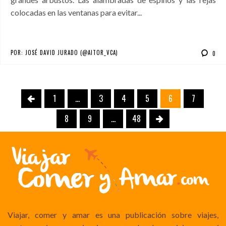
colocadas en las ventanas para evitar...
POR:
JOSÉ DAVID JURADO (@AITOR_VCA)
0
1
…
3
4
5
6
7
8
9
…
48
Viajar, comer y amar es una publicación sobre viajes,