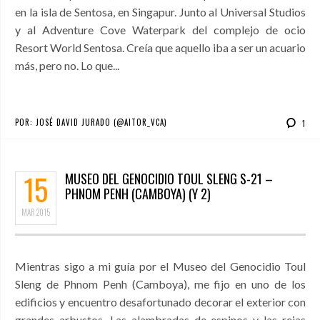
en la isla de Sentosa, en Singapur. Junto al Universal Studios
y al Adventure Cove Waterpark del complejo de ocio
Resort World Sentosa. Creía que aquello iba a ser un acuario
más, pero no. Lo que...
POR:
JOSÉ DAVID JURADO (@AITOR_VCA)
1
15
MUSEO DEL GENOCIDIO TOUL SLENG S-21 –
PHNOM PENH (CAMBOYA) (Y 2)
MAR
2015
Mientras sigo a mi guía por el Museo del Genocidio Toul
Sleng de Phnom Penh (Camboya), me fijo en uno de los
edificios y encuentro desafortunado decorar el exterior con
grandes arbustos. Las alambradas de espinos y las rejas