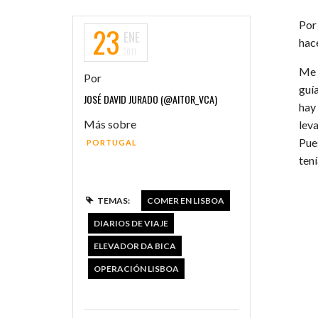
Por 
23
ENE
hace
2011
Me 
Por
guí
JOSÉ DAVID JURADO (@AITOR_VCA)
hay
Más sobre
lev
Pue
PORTUGAL
tení
TEMAS:
COMER EN LISBOA
DIARIOS DE VIAJE
ELEVADOR DA BICA
OPERACIÓN LISBOA