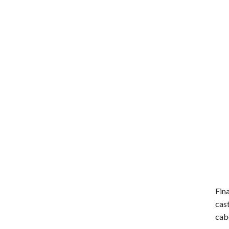
Fin
cas
cab