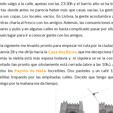
ndo salgo a la calle, apenas son las 23:30h y el barrio alto se ha
rtas donde antes no parecía haber más que casas vacías. La gent
a sus copas. Los locales, vacíos. En Lisboa, la gente acostumbra a
ntras charla al fresco con los amigos. Además, las consumiciones 
bares y pubs y en algunas calles es hasta complicado pasar por ell
buen lugar para ir a conocer gente con los amigos.
día siguiente me levanto pronto para empezar mi ruta por la ciud
ranvía 28 y me dirijo hacia la
Casa dos Bicos
, que me decepciona 
más la niebla está más espesa todavía y ni siquiera se ve la cos
antado tan pronto que obviamente está cerrada (abre a las 10h.).
ebo los
Pastéis de Nata
. Increíbles. Dos pasteles y un café 
elillas trepando por las empinadas calles. Decido que tengo que 
ingo por la mañana me da tiempo.