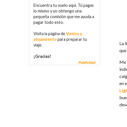
Encuentra tu vuelo aquí. Tú pagas
lo mismo y yo obtengo una
pequeña comisión que me ayuda a
pagar todo esto.
Visita la página de
Vuelos y
alojamiento
para preparar tu
La 
viaje.
que 
¡Gracias!
Me 
indi
cai
en 
Lig
bue
des