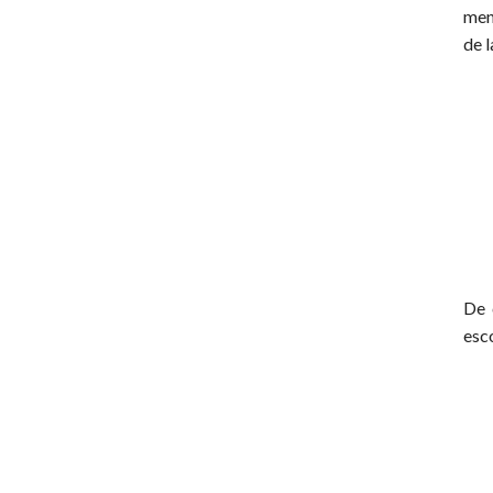
men
de l
De 
esco