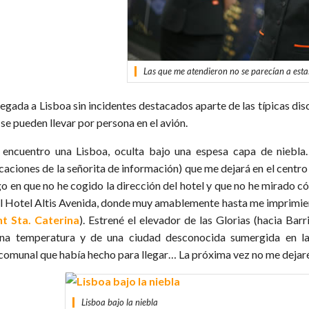
Las que me atendieron no se parecían a estas.
llegada a Lisboa sin incidentes destacados aparte de las típicas d
se pueden llevar por persona en el avión.
encuentro una Lisboa, oculta bajo una espesa capa de niebla…
caciones de la señorita de información) que me dejará en el centro 
go en que no he cogido la dirección del hotel y que no he mirado có
el Hotel Altis Avenida, donde muy amablemente hasta me imprimieron
ht Sta. Caterina
). Estrené el elevador de las Glorias (hacia Bar
na temperatura y de una ciudad desconocida sumergida en la n
comunal que había hecho para llegar… La próxima vez no me dejaré 
Lisboa bajo la niebla