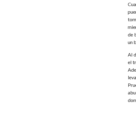
Cua
pue
tom
mie
de 
un 
Al 
el t
Ade
lev
Pru
abu
dom