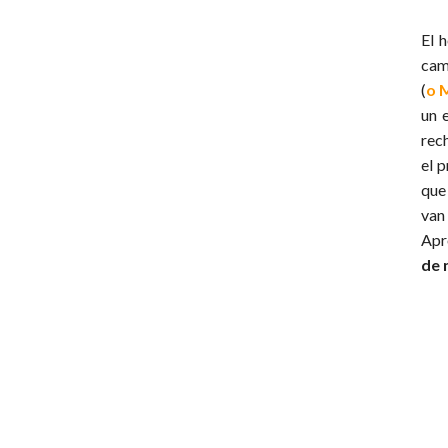
El 
cam
(
o 
un 
rech
el 
que
van 
Apr
de 