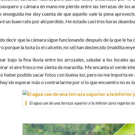
basquero y cámara en mano me pierdo entre las terrazas de los ar
o enseguida me doy cuenta de que aquello vale la pena aprovechar
aré un buen rato por ahí perdido. He estado casi tres horas deambu
do decir que la cámara sigue funcionando después de la que le ha c
o porque la bota (o el calcetín, no sé) han desten;ido (maldita enye
ar bajo la fina lluvia entre los arrozales, saludar a los locales qu
irar el aire fresco me sienta de maravilla. Me encanta el verde int
no haber podido sacar fotos con buena luz, pero no me importa en 
hay sin esperar más o contrariarme por si lo que encuentro no es lo
El agua cae de una terraza superior a la inferior para regarlas to