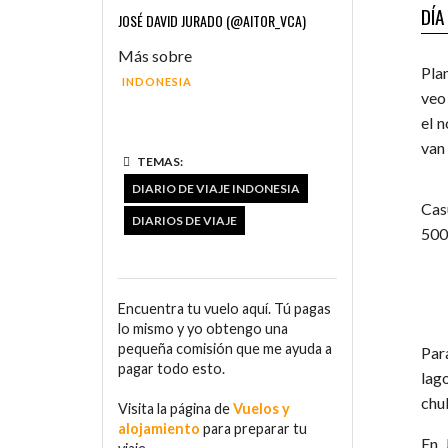
DÍA
JOSÉ DAVID JURADO (@AITOR_VCA)
Más sobre
Pla
INDONESIA
veo 
el 
van
TEMAS:
DIARIO DE VIAJE INDONESIA
Cas
DIARIOS DE VIAJE
500 
Encuentra tu vuelo aquí. Tú pagas
lo mismo y yo obtengo una
pequeña comisión que me ayuda a
Par
pagar todo esto.
lago
chu
Visita la página de
Vuelos y
alojamiento
para preparar tu
En 