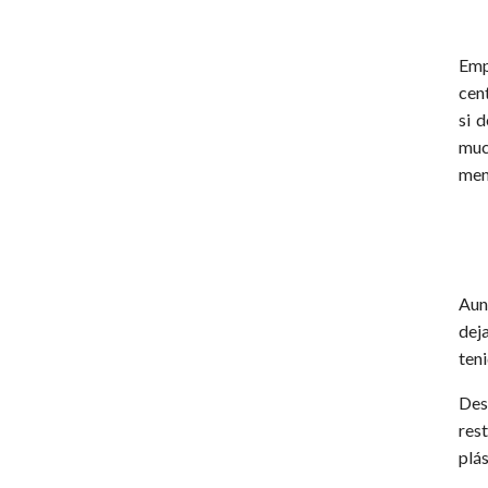
Emp
cen
si 
muc
men
Aun
dej
teni
Des
res
plás