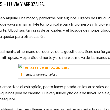
 5 – LLUVIA Y ARROZALES.
neo alquilar una moto y perderme por algunos lugares de Ubud. Pa
que vaya a amainar. Me tomo un café para filtro, pero sin filtro (en
norte. Ubud, sus terrazas de arrozales y el bosque de monos ábidos
 a quedar para otra ocasión.
ualmente, el hermano del duenyo de la guesthouse, tiene una furgo
mil rupuas. He perdido el norte y el dinero se me va de las manos c
Terrazas de arroz típicas.
a amortizar el estropicio, pacto hacer parada en los arrozales de 
 que nos pilla de camino. Llueve y llueve y no deja de llover. Me a
basquero.
Jatiluwith también llueve, pero aun así estoy encantado por lo 