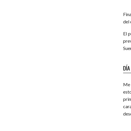
Fin
del
El 
pre
Sue
DÍA
Me 
est
pri
car
des