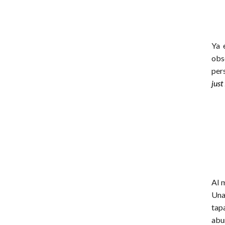
Ya 
obs
per
just
Al 
Una
tap
abu