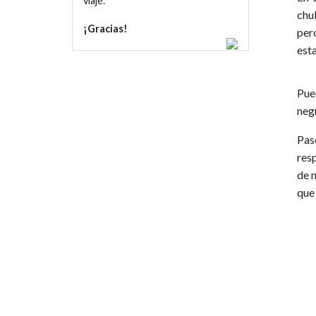
viaje.
chu
¡Gracias!
per
est
Pue
negr
Pase
resp
de 
que 