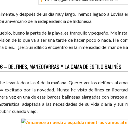
almente, y después de un día muy largo, lhemos legado a Lovina en
 68 aniversario de la independencia de Indonesia.
pueblo, bueno la parte de la playa, es tranquilo y pequeño. Me ins
visión de lo que va a ser una tarde de hacer poco o nada. He cont
na bien… ¿será un idlílico encuentro en la inmensidad del mar de Ba
 6 – DELFINES, MANZOFARRAS Y LA CAMA DE ESTILO BALINÉS.
he levantado a las 4 de la mañana. Querer ver los delfines al ama
oy excitado por la novedad. Nunca he visto delfines en libert
mera vez en una de esas barcas balinesas alargadas con brazos a 
acterística, adaptada a las necesidades de su vida diaria y sus
cubrir cuando viajo.